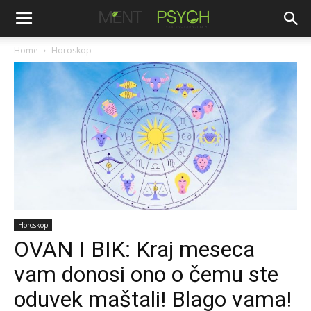
Home
Horoskop
Horoskop
OVAN I BIK: Kraj meseca
vam donosi ono o čemu ste
oduvek maštali! Blago vama!