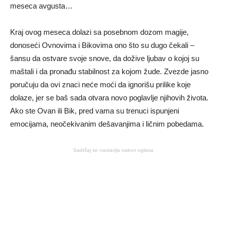
meseca avgusta…
Kraj ovog meseca dolazi sa posebnom dozom magije,
donoseći Ovnovima i Bikovima ono što su dugo čekali –
šansu da ostvare svoje snove, da dožive ljubav o kojoj su
maštali i da pronađu stabilnost za kojom žude. Zvezde jasno
poručuju da ovi znaci neće moći da ignorišu prilike koje
dolaze, jer se baš sada otvara novo poglavlje njihovih života.
Ako ste Ovan ili Bik, pred vama su trenuci ispunjeni
emocijama, neočekivanim dešavanjima i ličnim pobedama.
Sadržaj se nastavlja nakon oglasa