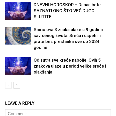
DNEVNI HOROSKOP – Danas ćete
SAZNATI ONO ŠTO VEĆ DUGO
SLUTITE!
Samo ova 3 znaka ulaze u 9 godina
savršenog života: Sreća i uspeh ih
prate bez prestanka sve do 2034.
godine
Od sutra sve kreće nabolje: Ovih 5
znakova ulaze u period velike sreće i
olakšanja
LEAVE A REPLY