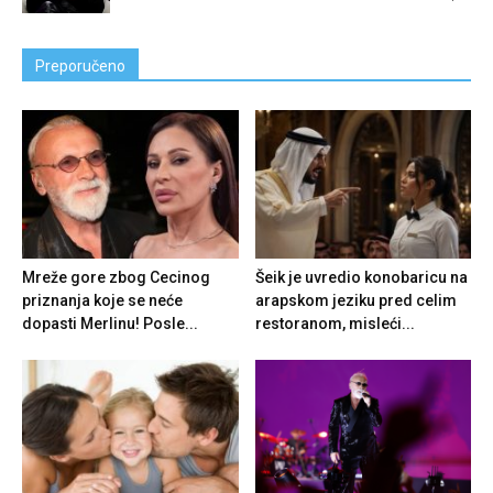
Preporučeno
Mreže gore zbog Cecinog
Šeik je uvredio konobaricu na
priznanja koje se neće
arapskom jeziku pred celim
dopasti Merlinu! Posle...
restoranom, misleći...