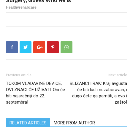
Previous article
Next article
TOKOM VLADAVINE DEVICE,
BLIZANCI I RAK: Kraj avgusta
OVI ZNACI ĆE UŽIVATI: Oni će
će biti lud i nezaboravan, i
biti najsrećniji do 22.
dugo ćete ga pamtiti, a evo i
septembra!
zašto!
RELATED ARTICLES
MORE FROM AUTHOR