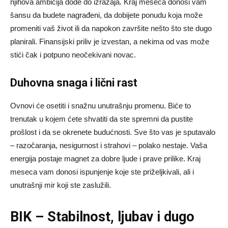
njihova ambicija dođe do izražaja. Kraj meseca donosi vam
šansu da budete nagrađeni, da dobijete ponudu koja može
promeniti vaš život ili da napokon završite nešto što ste dugo
planirali. Finansijski priliv je izvestan, a nekima od vas može
stići čak i potpuno neočekivani novac.
Duhovna snaga i lični rast
Ovnovi će osetiti i snažnu unutrašnju promenu. Biće to
trenutak u kojem ćete shvatiti da ste spremni da pustite
prošlost i da se okrenete budućnosti. Sve što vas je sputavalo
– razočaranja, nesigurnost i strahovi – polako nestaje. Vaša
energija postaje magnet za dobre ljude i prave prilike. Kraj
meseca vam donosi ispunjenje koje ste priželjkivali, ali i
unutrašnji mir koji ste zaslužili.
BIK – Stabilnost, ljubav i dugo