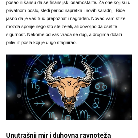
posao ili šansu da se finansijski osamostalite. Za one koji su u
privatnom poslu, sledi period napretka i novih saradnji. Biće
jasno da je vaš trud prepoznat i nagrađen. Novac vam stiže,
možda sporije nego što ste želeli, ali dovoljno da osetite
sigurnost. Nekome od vas vraća se dug, a drugima dolazi
priliv iz posla koji je dugo stagnirao.
Unutrašnji mir i duhovna ravnoteža