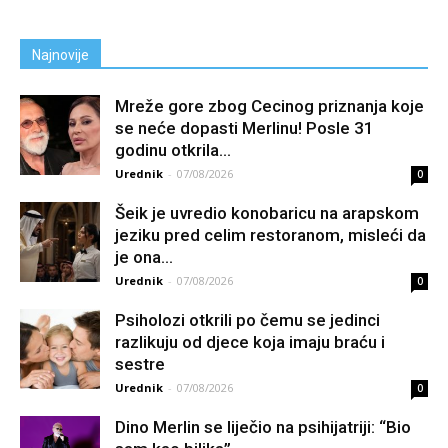
Najnovije
Mreže gore zbog Cecinog priznanja koje
se neće dopasti Merlinu! Posle 31
godinu otkrila...
Urednik
-
07/08/2026
0
Šeik je uvredio konobaricu na arapskom
jeziku pred celim restoranom, misleći da
je ona...
Urednik
-
07/08/2026
0
Psiholozi otkrili po čemu se jedinci
razlikuju od djece koja imaju braću i
sestre
Urednik
-
07/08/2026
0
Dino Merlin se liječio na psihijatriji: “Bio