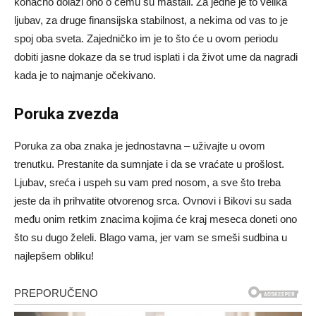
konačno dolazi ono o čemu su maštali. Za jedne je to velika
ljubav, za druge finansijska stabilnost, a nekima od vas to je
spoj oba sveta. Zajedničko im je to što će u ovom periodu
dobiti jasne dokaze da se trud isplati i da život ume da nagradi
kada je to najmanje očekivano.
Poruka zvezda
Poruka za oba znaka je jednostavna – uživajte u ovom
trenutku. Prestanite da sumnjate i da se vraćate u prošlost.
Ljubav, sreća i uspeh su vam pred nosom, a sve što treba
jeste da ih prihvatite otvorenog srca. Ovnovi i Bikovi su sada
među onim retkim znacima kojima će kraj meseca doneti ono
što su dugo želeli. Blago vama, jer vam se smeši sudbina u
najlepšem obliku!