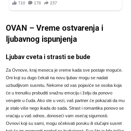
OVAN – Vreme ostvarenja i
ljubavnog ispunjenja
Ljubav cveta i strasti se bude
Za Ovnove, kraj meseca je vreme kada sve postaje moguće.
Oni koji su dugo čekali na novu ljubav mogu se nadati
uzbudljivom susretu. Nekome od vas pojaviće se osoba koja
će u trenutku probuditi snažnu emociju i želju da ponovo
verujete u čuda. Ako ste u vezi, vaš partner će pokazati da mu
je stalo više nego ikada do sada. Strast i romantika ponovo se
vraćaju u vaš odnos, donoseći vam osećaj sigurnosti.
Ovnovi koji su sami, mogu očekivati poruku ili slučajni susret
koji će im promeniti pogled na budućnost. Sve što je bilo teško,