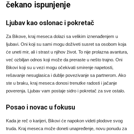
čekano ispunjenje
Ljubav kao oslonac i pokretač
Za Bikove, kraj meseca dolazi sa velikim iznenađenjem u
ljubavi. Oni koji su sami mogu doživeti susret sa osobom koja
će uneti mir, ali i strast u njihov život. To nije prolazna avantura,
već ozbiljan odnos koji može da preraste u nešto trajno. Oni
Bikovi koji su u vezi mogu očekivati smirenje napetosti,
rešavanje nesuglasica i dublje povezivanje sa partnerom. Ako
ste u braku, kraj meseca donosi trenutke radosti i jačanje
poverenja. Ljubav vam postaje sidro i pokretač za sve ostalo.
Posao i novac u fokusu
Kada je reč o karijeri, Bikovi će napokon videti plodove svog
truda. Kraj meseca može doneti unapređenje, novu ponudu za