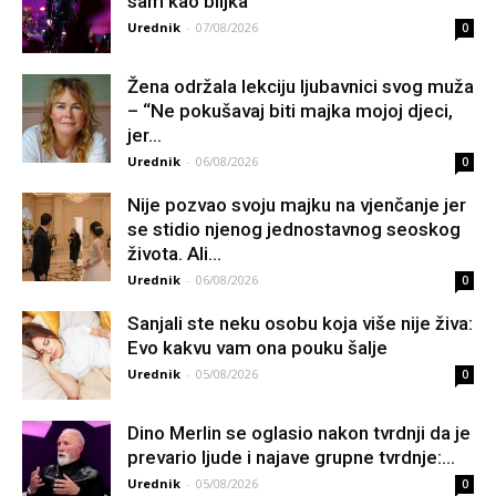
sam kao biljka”
Urednik
-
07/08/2026
0
Žena održala lekciju ljubavnici svog muža
– “Ne pokušavaj biti majka mojoj djeci,
jer...
Urednik
-
06/08/2026
0
Nije pozvao svoju majku na vjenčanje jer
se stidio njenog jednostavnog seoskog
života. Ali...
Urednik
-
06/08/2026
0
Sanjali ste neku osobu koja više nije živa:
Evo kakvu vam ona pouku šalje
Urednik
-
05/08/2026
0
Dino Merlin se oglasio nakon tvrdnji da je
prevario ljude i najave grupne tvrdnje:...
Urednik
-
05/08/2026
0