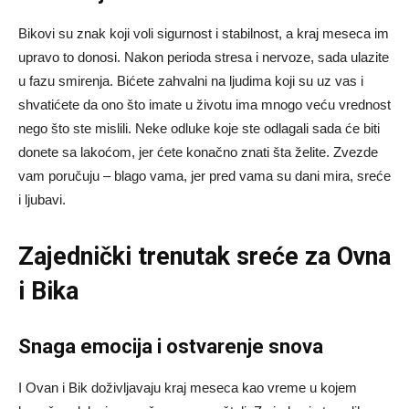
Bikovi su znak koji voli sigurnost i stabilnost, a kraj meseca im
upravo to donosi. Nakon perioda stresa i nervoze, sada ulazite
u fazu smirenja. Bićete zahvalni na ljudima koji su uz vas i
shvatićete da ono što imate u životu ima mnogo veću vrednost
nego što ste mislili. Neke odluke koje ste odlagali sada će biti
donete sa lakoćom, jer ćete konačno znati šta želite. Zvezde
vam poručuju – blago vama, jer pred vama su dani mira, sreće
i ljubavi.
Zajednički trenutak sreće za Ovna
i Bika
Snaga emocija i ostvarenje snova
I Ovan i Bik doživljavaju kraj meseca kao vreme u kojem