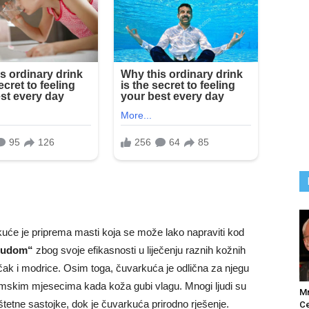
kuće je priprema masti koja se može lako napraviti kod
 čudom“
zbog svoje efikasnosti u liječenju raznih kožnih
čak i modrice. Osim toga, čuvarkuća je odlična za njegu
imskim mjesecima kada koža gubi vlagu. Mnogi ljudi su
M
štetne sastojke, dok je čuvarkuća prirodno rješenje.
Ce