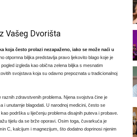
iz Vašeg Dvorišta
jka koja često prolazi nezapaženo, iako se može naći u
 otpornna biljka predstavlja pravo ljekovito blago koje je
rvi pogled izgleda kao obična zelena biljka s mesnatim
kovitih svojstava koja su odavno prepoznata u tradicionalnoj
je raznih zdravstvenih problema. Njena svojstva čine je
 i unutarnje blagodati. U narodnoj medicini, često se
te kao podrška u liječenju problema disajnih puteva i probave.
ažu tijelu da se brže oporavi. Osim toga, čuvarkuća je
amin C, kalcijum i magnezijum, što dodatno doprinosi njenim