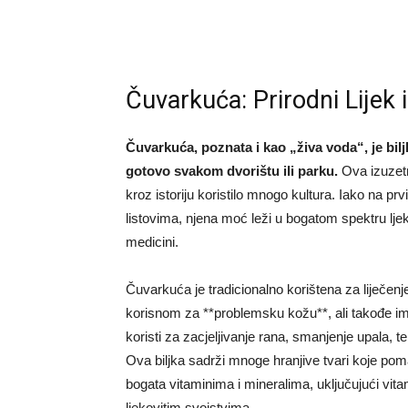
Čuvarkuća: Prirodni Lijek 
Čuvarkuća, poznata i kao „živa voda“, je bil
gotovo svakom dvorištu ili parku.
Ova izuzetno
kroz istoriju koristilo mnogo kultura. Iako na p
listovima, njena moć leži u bogatom spektru lje
medicini.
Čuvarkuća je tradicionalno korištena za liječen
korisnom za **problemsku kožu**, ali takođe ima
koristi za zacjeljivanje rana, smanjenje upala, 
Ova biljka sadrži mnoge hranjive tvari koje pom
bogata vitaminima i mineralima, uključujući vit
ljekovitim svojstvima.