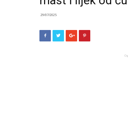
mast i lijek od č
29/07/2025
Og