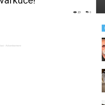
uvarkuće!
23
0
lasi - Advertisement