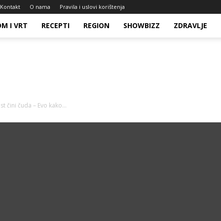
Kontakt
O nama
Pravila i uslovi korištenja
M I VRT
RECEPTI
REGION
SHOWBIZZ
ZDRAVLJE
t čini čuda – Evo kako...