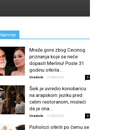
Najnovije
Mreže gore zbog Cecinog
priznanja koje se neće
dopasti Merlinu! Posle 31
godinu otkrila...
Urednik
-
07/08/2026
0
Šeik je uvredio konobaricu
na arapskom jeziku pred
celim restoranom, misleći
da je ona...
Urednik
-
07/08/2026
0
Psiholozi otkrili po čemu se