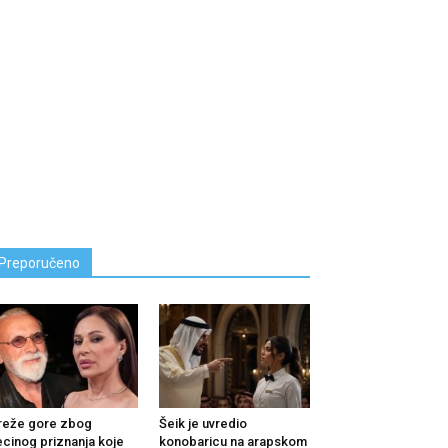
Preporučeno
reže gore zbog
Šeik je uvredio
cinog priznanja koje
konobaricu na arapskom