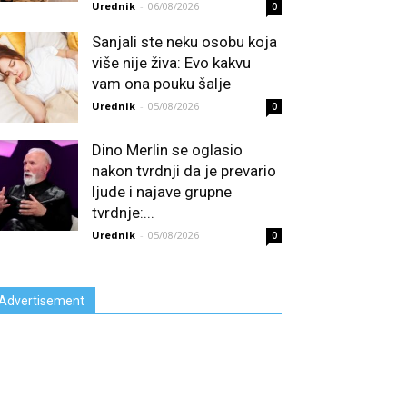
Urednik
-
06/08/2026
0
Sanjali ste neku osobu koja
više nije živa: Evo kakvu
vam ona pouku šalje
Urednik
-
05/08/2026
0
Dino Merlin se oglasio
nakon tvrdnji da je prevario
ljude i najave grupne
tvrdnje:...
Urednik
-
05/08/2026
0
Advertisement