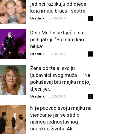
jedinci razlikuju od djece
koja imaju braću i sestre
Urednik
-
07/08/2026
0
Dino Merlin se liječio na
psihijatriji: “Bio sam kao
biljka”
Urednik
-
07/08/2026
0
Žena održala lekciju
ljubavnici svog muža – “Ne
pokušavaj biti majka mojoj
djeci, jer...
Urednik
-
06/08/2026
0
Nije pozvao svoju majku na
vjenčanje jer se stidio
njenog jednostavnog
seoskog života. Ali...