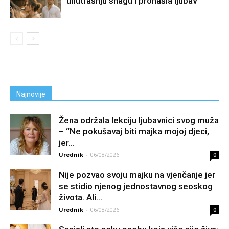
unutrašnju snagu i pronašla ljubav
Najnovije
Žena održala lekciju ljubavnici svog muža
– “Ne pokušavaj biti majka mojoj djeci,
jer...
Urednik
-
06/08/2026
0
Nije pozvao svoju majku na vjenčanje jer
se stidio njenog jednostavnog seoskog
života. Ali...
Urednik
-
06/08/2026
0