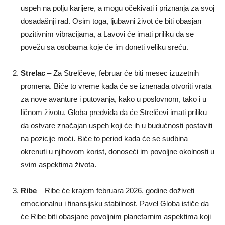
uspeh na polju karijere, a mogu očekivati i priznanja za svoj
dosadašnji rad. Osim toga, ljubavni život će biti obasjan
pozitivnim vibracijama, a Lavovi će imati priliku da se
povežu sa osobama koje će im doneti veliku sreću.
Strelac
– Za Strelčeve, februar će biti mesec izuzetnih
promena. Biće to vreme kada će se iznenada otvoriti vrata
za nove avanture i putovanja, kako u poslovnom, tako i u
ličnom životu. Globa predviđa da će Strelčevi imati priliku
da ostvare značajan uspeh koji će ih u budućnosti postaviti
na pozicije moći. Biće to period kada će se sudbina
okrenuti u njihovom korist, donoseći im povoljne okolnosti u
svim aspektima života.
Ribe
– Ribe će krajem februara 2026. godine doživeti
emocionalnu i finansijsku stabilnost. Pavel Globa ističe da
će Ribe biti obasjane povoljnim planetarnim aspektima koji