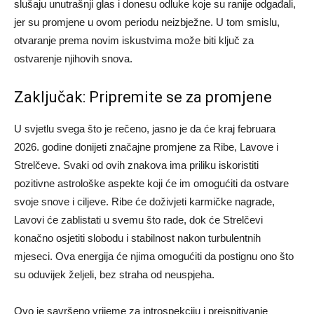
slušaju unutrašnji glas i donesu odluke koje su ranije odgađali,
jer su promjene u ovom periodu neizbježne. U tom smislu,
otvaranje prema novim iskustvima može biti ključ za
ostvarenje njihovih snova.
Zaključak: Pripremite se za promjene
U svjetlu svega što je rečeno, jasno je da će kraj februara
2026. godine donijeti značajne promjene za Ribe, Lavove i
Strelčeve. Svaki od ovih znakova ima priliku iskoristiti
pozitivne astrološke aspekte koji će im omogućiti da ostvare
svoje snove i ciljeve.
Ribe će doživjeti karmičke nagrade,
Lavovi će zablistati u svemu što rade, dok će Strelčevi
konačno osjetiti slobodu i stabilnost nakon turbulentnih
mjeseci. Ova energija će njima omogućiti da postignu ono što
su oduvijek željeli, bez straha od neuspjeha.
Ovo je savršeno vrijeme za introspekciju i preispitivanje