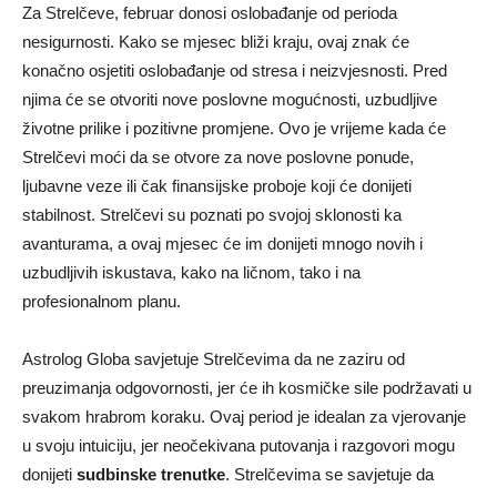
Za Strelčeve, februar donosi oslobađanje od perioda
nesigurnosti. Kako se mjesec bliži kraju, ovaj znak će
konačno osjetiti oslobađanje od stresa i neizvjesnosti. Pred
njima će se otvoriti nove poslovne mogućnosti, uzbudljive
životne prilike i pozitivne promjene.
Ovo je vrijeme kada će
Strelčevi moći da se otvore za nove poslovne ponude,
ljubavne veze ili čak finansijske proboje koji će donijeti
stabilnost.
Strelčevi su poznati po svojoj sklonosti ka
avanturama, a ovaj mjesec će im donijeti mnogo novih i
uzbudljivih iskustava, kako na ličnom, tako i na
profesionalnom planu.
Astrolog Globa savjetuje Strelčevima da ne zaziru od
preuzimanja odgovornosti, jer će ih kosmičke sile podržavati u
svakom hrabrom koraku. Ovaj period je idealan za vjerovanje
u svoju intuiciju, jer neočekivana putovanja i razgovori mogu
donijeti
sudbinske trenutke
. Strelčevima se savjetuje da