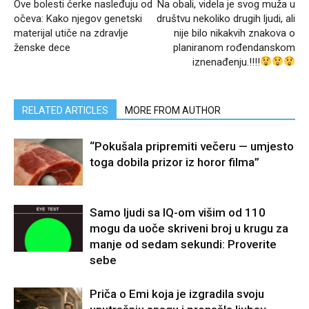
Ove bolesti ćerke nasleđuju od
Na obali, videla je svog muža u
očeva: Kako njegov genetski
društvu nekoliko drugih ljudi, ali
materijal utiče na zdravlje
nije bilo nikakvih znakova o
ženske dece
planiranom rođendanskom
iznenađenju.!!!!
RELATED ARTICLES
MORE FROM AUTHOR
“Pokušala pripremiti večeru — umjesto
toga dobila prizor iz horor filma”
Samo ljudi sa IQ-om višim od 110
mogu da uoče skriveni broj u krugu za
manje od sedam sekundi: Proverite
sebe
Priča o Emi koja je izgradila svoju