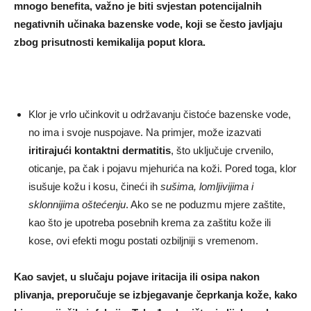
mnogo benefita, važno je biti svjestan potencijalnih
negativnih učinaka bazenske vode, koji se često javljaju
zbog prisutnosti kemikalija poput klora.
Klor je vrlo učinkovit u održavanju čistoće bazenske vode,
no ima i svoje nuspojave. Na primjer, može izazvati
iritirajući kontaktni dermatitis
, što uključuje crvenilo,
oticanje, pa čak i pojavu mjehurića na koži. Pored toga, klor
isušuje kožu i kosu, čineći ih
sušima, lomljivijima i
sklonnijima oštećenju
. Ako se ne poduzmu mjere zaštite,
kao što je upotreba posebnih krema za zaštitu kože ili
kose, ovi efekti mogu postati ozbiljniji s vremenom.
Kao savjet, u slučaju pojave iritacija ili osipa nakon
plivanja, preporučuje se izbjegavanje čeprkanja kože, kako