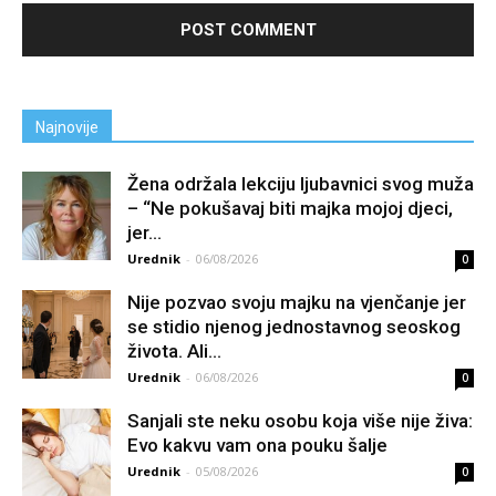
Najnovije
Žena održala lekciju ljubavnici svog muža
– “Ne pokušavaj biti majka mojoj djeci,
jer...
Urednik
-
06/08/2026
0
Nije pozvao svoju majku na vjenčanje jer
se stidio njenog jednostavnog seoskog
života. Ali...
Urednik
-
06/08/2026
0
Sanjali ste neku osobu koja više nije živa:
Evo kakvu vam ona pouku šalje
Urednik
-
05/08/2026
0