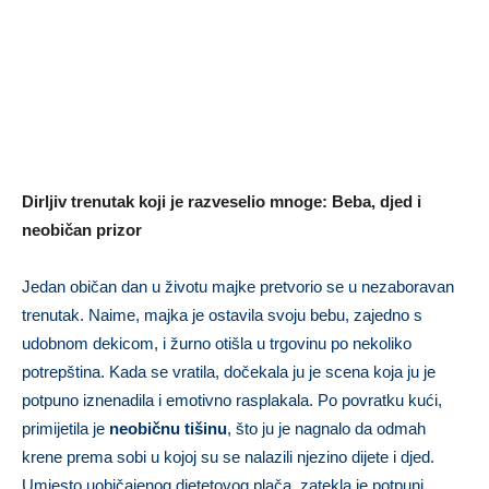
Dirljiv trenutak koji je razveselio mnoge: Beba, djed i
neobičan prizor
Jedan običan dan u životu majke pretvorio se u nezaboravan
trenutak. Naime, majka je ostavila svoju bebu, zajedno s
udobnom dekicom, i žurno otišla u trgovinu po nekoliko
potrepština. Kada se vratila, dočekala ju je scena koja ju je
potpuno iznenadila i emotivno rasplakala. Po povratku kući,
primijetila je
neobičnu tišinu
, što ju je nagnalo da odmah
krene prema sobi u kojoj su se nalazili njezino dijete i djed.
Umjesto uobičajenog djetetovog plača, zatekla je potpuni