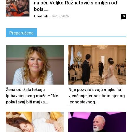
na oči: Veljko Ražnatović slomljen od
boIa,...
Urednik
-
04/08/2026
0
Preporučeno
Žena održala lekciju
Nije pozvao svoju majku na
ljubavnici svog muža – “Ne
vjenčanje jer se stidio njenog
pokušavaj biti majka...
jednostavnog...