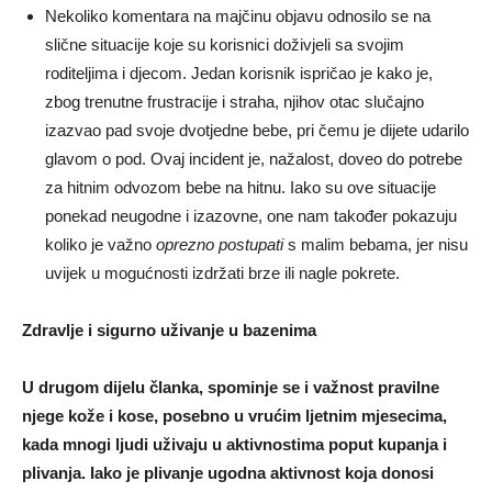
Nekoliko komentara na majčinu objavu odnosilo se na
slične situacije koje su korisnici doživjeli sa svojim
roditeljima i djecom. Jedan korisnik ispričao je kako je,
zbog trenutne frustracije i straha, njihov otac slučajno
izazvao pad svoje dvotjedne bebe, pri čemu je dijete udarilo
glavom o pod. Ovaj incident je, nažalost, doveo do potrebe
za hitnim odvozom bebe na hitnu. Iako su ove situacije
ponekad neugodne i izazovne, one nam također pokazuju
koliko je važno
oprezno postupati
s malim bebama, jer nisu
uvijek u mogućnosti izdržati brze ili nagle pokrete.
Zdravlje i sigurno uživanje u bazenima
U drugom dijelu članka, spominje se i važnost pravilne
njege kože i kose, posebno u vrućim ljetnim mjesecima,
kada mnogi ljudi uživaju u aktivnostima poput kupanja i
plivanja. Iako je plivanje ugodna aktivnost koja donosi