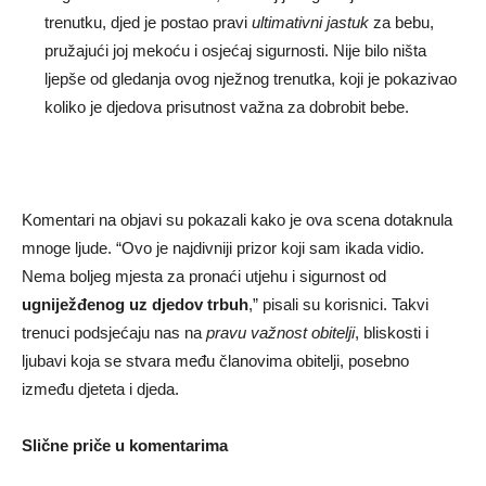
trenutku, djed je postao pravi
ultimativni jastuk
za bebu,
pružajući joj mekoću i osjećaj sigurnosti. Nije bilo ništa
ljepše od gledanja ovog nježnog trenutka, koji je pokazivao
koliko je djedova prisutnost važna za dobrobit bebe.
Komentari na objavi su pokazali kako je ova scena dotaknula
mnoge ljude. “Ovo je najdivniji prizor koji sam ikada vidio.
Nema boljeg mjesta za pronaći utjehu i sigurnost od
ugniježđenog uz djedov trbuh
,” pisali su korisnici. Takvi
trenuci podsjećaju nas na
pravu važnost obitelji
, bliskosti i
ljubavi koja se stvara među članovima obitelji, posebno
između djeteta i djeda.
Slične priče u komentarima