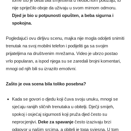
tome što je beba bila smještena u neobičnom položaju, to
nije spriječilo oboje da uživaju u svom mirnom odmoru.
Djed je bio u potpunosti opušten, a beba sigurna i
spokojna.
Pogledajući ovu dirljivu scenu, majka nije mogla odoljeti snimiti
trenutak na svoj mobilni telefon i podijeliti ga sa svojim
prijateljima na društvenim mrežama. Video je ubrzo postao
vrlo popularan, a ispod njega su se zaredali brojni komentari,
mnogi od njih bili su
izrazito emotivni
.
Zašto je ova scena bila toliko posebna?
Kada se govori o djedu koji čuva svoju unuku, mnogi se
sjećaju ranijih sličnih trenutaka u obitelji. Dječji smijeh,
spokoj i osjećaj sigurnosti koji pruža djed često su
neprocjenjivi.
Deke za spavanje
često izazivaju brzi
odgovor u našim srcima, a obitelj je toga svjesna. U tom