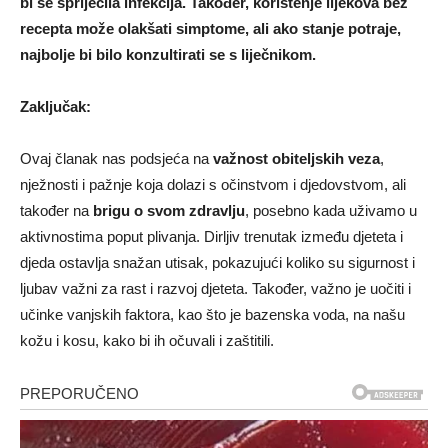
bi se spriječila infekcija. Također, korištenje lijekova bez
recepta može olakšati simptome, ali ako stanje potraje,
najbolje bi bilo konzultirati se s liječnikom.
Zaključak:
Ovaj članak nas podsjeća na
važnost obiteljskih veza
,
nježnosti i pažnje koja dolazi s očinstvom i djedovstvom, ali
također na
brigu o svom zdravlju
, posebno kada uživamo u
aktivnostima poput plivanja. Dirljiv trenutak između djeteta i
djeda ostavlja snažan utisak, pokazujući koliko su sigurnost i
ljubav važni za rast i razvoj djeteta. Također, važno je uočiti i
učinke vanjskih faktora, kao što je bazenska voda, na našu
kožu i kosu, kako bi ih očuvali i zaštitili.