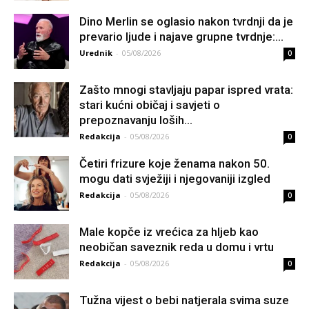
Dino Merlin se oglasio nakon tvrdnji da je
prevario ljude i najave grupne tvrdnje:...
Urednik
-
05/08/2026
0
Zašto mnogi stavljaju papar ispred vrata:
stari kućni običaj i savjeti o
prepoznavanju loših...
Redakcija
-
05/08/2026
0
Četiri frizure koje ženama nakon 50.
mogu dati svježiji i njegovaniji izgled
Redakcija
-
05/08/2026
0
Male kopče iz vrećica za hljeb kao
neobičan saveznik reda u domu i vrtu
Redakcija
-
05/08/2026
0
Tužna vijest o bebi natjerala svima suze