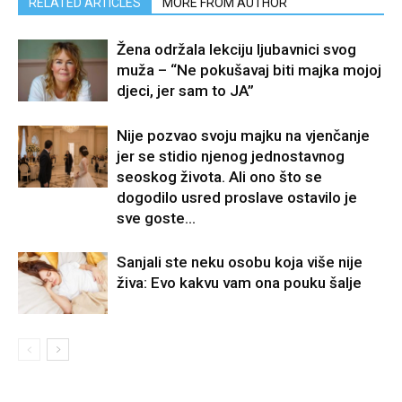
RELATED ARTICLES
MORE FROM AUTHOR
Žena održala lekciju ljubavnici svog
muža – “Ne pokušavaj biti majka mojoj
djeci, jer sam to JA”
Nije pozvao svoju majku na vjenčanje
jer se stidio njenog jednostavnog
seoskog života. Ali ono što se
dogodilo usred proslave ostavilo je
sve goste...
Sanjali ste neku osobu koja više nije
živa: Evo kakvu vam ona pouku šalje