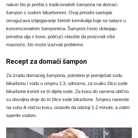
nakon što je prešla s tradicionalnih šampona na domaći
šampon s sodom bikarbonom. Ovaj prirodni sastojak
omogućava izbjegavanje štetnih kemikalija koje se nalaze u
konvencionalnim šamponima. Šamponi često uklanjaju
prirodna ulja s kose, potičući vlasište da proizvodi više
masnoće, što može izazvati probleme.
Recept za domaći šampon
Za izradu domaćeg šampona, potrebno je pomiješati sodu
bikarbonu i vodu u omjeru 1:3, odnosno, za svaku žlicu sode
bikarbone koristi se tri dijela vode. Za kosu do ramena obično
su dovoljna dvije do tri žlice sode bikarbone. Smjesu nanesite
na suhu ili vlažnu kosu, ostavite da odstoji 1-2 minute, a zatim
isperite vodom.