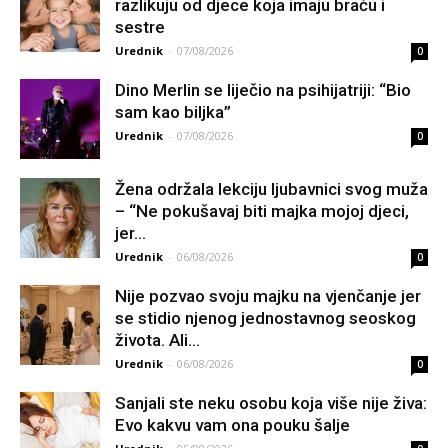
razlikuju od djece koja imaju braću i
sestre
Urednik
-
07/08/2026
0
Dino Merlin se liječio na psihijatriji: “Bio
sam kao biljka”
Urednik
-
07/08/2026
0
Žena održala lekciju ljubavnici svog muža
– “Ne pokušavaj biti majka mojoj djeci,
jer...
Urednik
-
06/08/2026
0
Nije pozvao svoju majku na vjenčanje jer
se stidio njenog jednostavnog seoskog
života. Ali...
Urednik
-
06/08/2026
0
Sanjali ste neku osobu koja više nije živa:
Evo kakvu vam ona pouku šalje