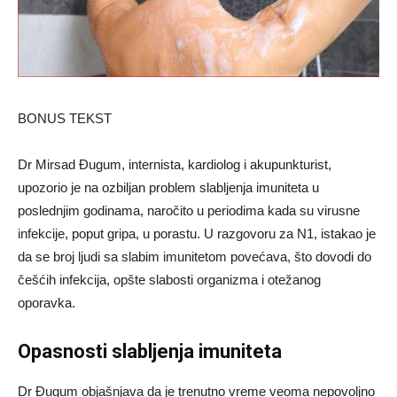
BONUS TEKST
Dr Mirsad Đugum, internista, kardiolog i akupunkturist,
upozorio je na ozbiljan problem slabljenja imuniteta u
poslednjim godinama, naročito u periodima kada su virusne
infekcije, poput gripa, u porastu. U razgovoru za N1, istakao je
da se broj ljudi sa slabim imunitetom povećava, što dovodi do
češćih infekcija, opšte slabosti organizma i otežanog
oporavka.
Opasnosti slabljenja imuniteta
Dr Đugum objašnjava da je trenutno vreme veoma nepovoljno