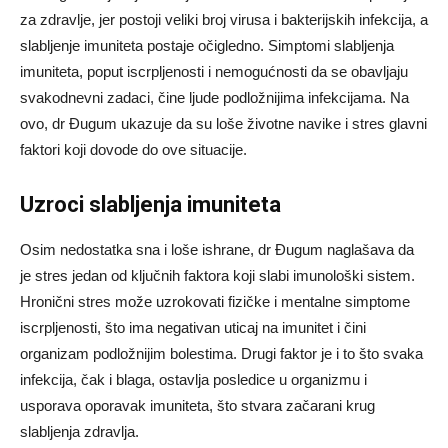
za zdravlje, jer postoji veliki broj virusa i bakterijskih infekcija, a
slabljenje imuniteta postaje očigledno. Simptomi slabljenja
imuniteta, poput iscrpljenosti i nemogućnosti da se obavljaju
svakodnevni zadaci, čine ljude podložnijima infekcijama. Na
ovo, dr Đugum ukazuje da su loše životne navike i stres glavni
faktori koji dovode do ove situacije.
Uzroci slabljenja imuniteta
Osim nedostatka sna i loše ishrane, dr Đugum naglašava da
je stres jedan od ključnih faktora koji slabi imunološki sistem.
Hronični stres može uzrokovati fizičke i mentalne simptome
iscrpljenosti, što ima negativan uticaj na imunitet i čini
organizam podložnijim bolestima. Drugi faktor je i to što svaka
infekcija, čak i blaga, ostavlja posledice u organizmu i
usporava oporavak imuniteta, što stvara začarani krug
slabljenja zdravlja.