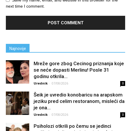
next time I comment.
Najnovije
Mreže gore zbog Cecinog priznanja koje
se neće dopasti Merlinu! Posle 31
godinu otkrila...
Urednik
-
07/08/2026
0
Šeik je uvredio konobaricu na arapskom
jeziku pred celim restoranom, misleći da
je ona...
Urednik
-
07/08/2026
0
Psiholozi otkrili po čemu se jedinci