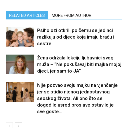
RELATED ARTICLES
MORE FROM AUTHOR
Psiholozi otkrili po čemu se jedinci
razlikuju od djece koja imaju braću i
sestre
Žena održala lekciju ljubavnici svog
muža – “Ne pokušavaj biti majka mojoj
djeci, jer sam to JA”
Nije pozvao svoju majku na vjenčanje
jer se stidio njenog jednostavnog
seoskog života. Ali ono što se
dogodilo usred proslave ostavilo je
sve goste...