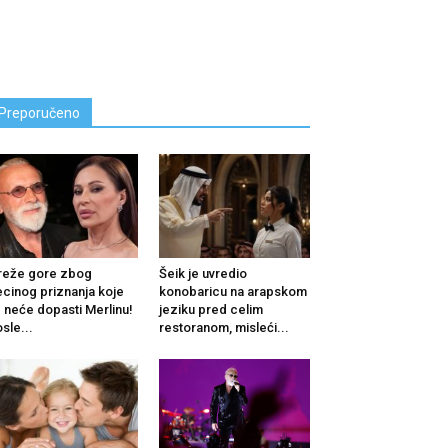
Preporučeno
reže gore zbog
Šeik je uvredio
cinog priznanja koje
konobaricu na arapskom
 neće dopasti Merlinu!
jeziku pred celim
sle...
restoranom, misleći...