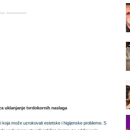
lasi - Advertisement
za uklanjanje tvrdokornih naslaga
i koja može uzrokovati estetske i higijenske probleme. S