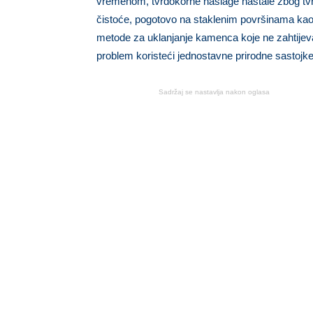
vremenom, tvrdokorne naslage nastale zbog tvr
čistoće, pogotovo na staklenim površinama kao 
metode za uklanjanje kamenca koje ne zahtijeva
problem koristeći jednostavne prirodne sastojke
Sadržaj se nastavlja nakon oglasa