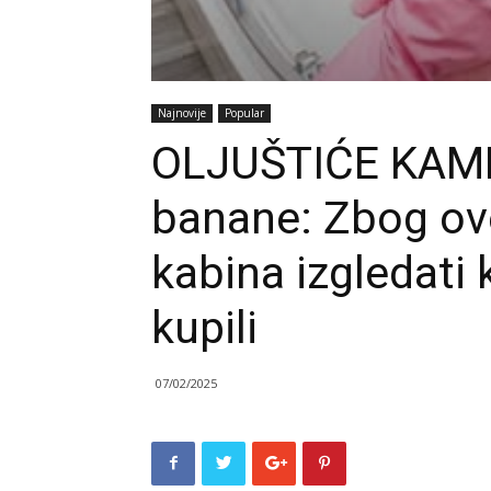
Najnovije
Popular
OLJUŠTIĆE KAME
banane: Zbog ove
kabina izgledati 
kupili
07/02/2025