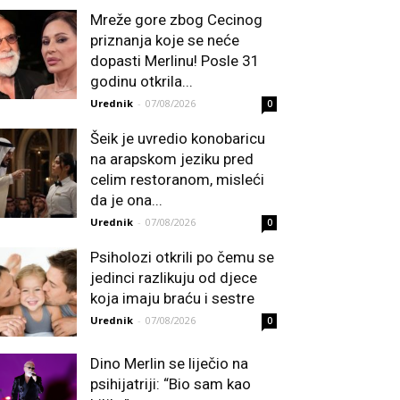
Mreže gore zbog Cecinog
priznanja koje se neće
dopasti Merlinu! Posle 31
godinu otkrila...
Urednik
-
07/08/2026
0
Šeik je uvredio konobaricu
na arapskom jeziku pred
celim restoranom, misleći
da je ona...
Urednik
-
07/08/2026
0
Psiholozi otkrili po čemu se
jedinci razlikuju od djece
koja imaju braću i sestre
Urednik
-
07/08/2026
0
Dino Merlin se liječio na
psihijatriji: “Bio sam kao