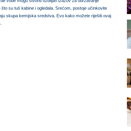
de vode mogu stvoriti ozbiljan izazov za održavanje
što su tuš kabine i ogledala. Srećom, postoje učinkovite
ju skupa kemijska sredstva. Evo kako možete riješiti ovaj
.