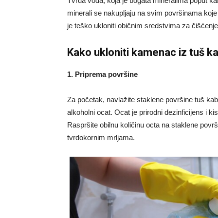
Tvrda voda, koja je bogata mineralima poput kal
minerali se nakupljaju na svim površinama koje
je teško ukloniti običnim sredstvima za čišćenje
Kako ukloniti kamenac iz tuš ka
1. Priprema površine
Za početak, navlažite staklene površine tuš ka
alkoholni ocat. Ocat je prirodni dezinficijens i 
Raspršite obilnu količinu octa na staklene pov
tvrdokornim mrljama.