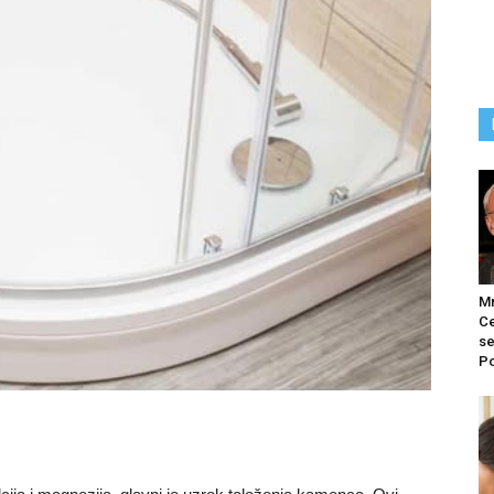
M
Ce
se
Po