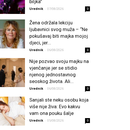
biljka”
Urednik
-
07/08/2026
0
Žena održala lekciju
ljubavnici svog muža – “Ne
pokušavaj biti majka mojoj
djeci, jer...
Urednik
-
06/08/2026
0
Nije pozvao svoju majku na
vjenčanje jer se stidio
njenog jednostavnog
seoskog života. Ali...
Urednik
-
06/08/2026
0
Sanjali ste neku osobu koja
više nije živa: Evo kakvu
vam ona pouku šalje
Urednik
-
05/08/2026
0