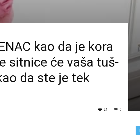
NAC kao da je kora
 sitnice će vaša tuš-
kao da ste je tek
21
0