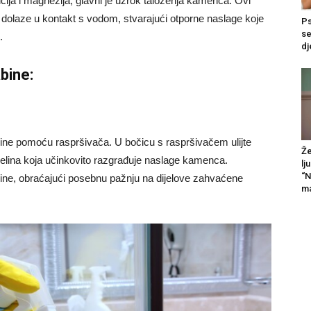
cija i magnezija, glavni je uzrok taloženja kamenca. Ovi
 dolaze u kontakt s vodom, stvarajući otporne naslage koje
Ps
se
.
dj
bine:
bine pomoću raspršivača. U bočicu s raspršivačem ulijte
Že
kiselina koja učinkovito razgrađuje naslage kamenca.
lj
“N
ršine, obraćajući posebnu pažnju na dijelove zahvaćene
ma