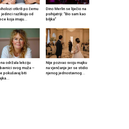
iholozi otkrili po čemu
Dino Merlin se liječio na
 jedinci razlikuju od
psihijatriji: “Bio sam kao
ece koja imaju...
biljka”
na održala lekciju
Nije pozvao svoju majku
ubavnici svog muža –
na vjenčanje jer se stidio
e pokušavaj biti
njenog jednostavnog...
jka...