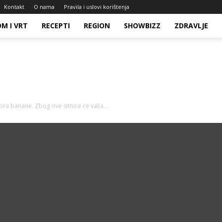
Kontakt
O nama
Pravila i uslovi korištenja
M I VRT
RECEPTI
REGION
SHOWBIZZ
ZDRAVLJE
a banane: Zbog ove sitnice će vaša...