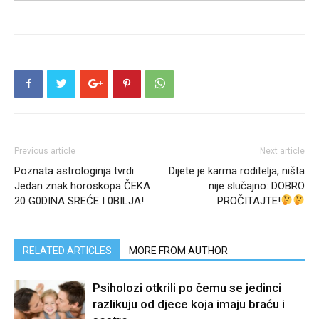
Previous article
Next article
Poznata astrologinja tvrdi:
Dijete je karma roditelja, ništa
Jedan znak horoskopa ČEKA
nije slučajno: DOBRO
20 G0DINA SREĆE I 0BILJA!
PROČITAJTE!
RELATED ARTICLES
MORE FROM AUTHOR
Psiholozi otkrili po čemu se jedinci
razlikuju od djece koja imaju braću i