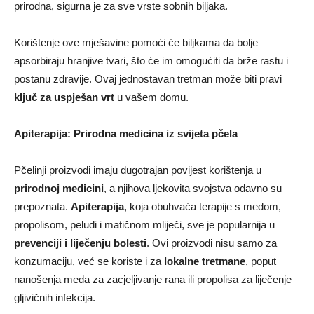
prirodna, sigurna je za sve vrste sobnih biljaka.
Korištenje ove mješavine pomoći će biljkama da bolje
apsorbiraju hranjive tvari, što će im omogućiti da brže rastu i
postanu zdravije. Ovaj jednostavan tretman može biti pravi
ključ za uspješan vrt
u vašem domu.
Apiterapija: Prirodna medicina iz svijeta pčela
Pčelinji proizvodi imaju dugotrajan povijest korištenja u
prirodnoj medicini
, a njihova ljekovita svojstva odavno su
prepoznata.
Apiterapija
, koja obuhvaća terapije s medom,
propolisom, peludi i matičnom mliječi, sve je popularnija u
prevenciji i liječenju bolesti
. Ovi proizvodi nisu samo za
konzumaciju, već se koriste i za
lokalne tretmane
, poput
nanošenja meda za zacjeljivanje rana ili propolisa za liječenje
gljivičnih infekcija.