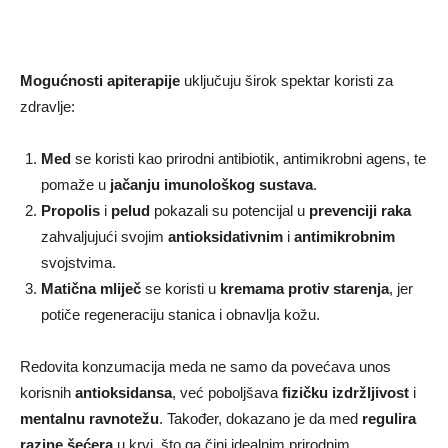
Mogućnosti apiterapije
uključuju širok spektar koristi za
zdravlje:
Med
se koristi kao prirodni antibiotik, antimikrobni agens, te
pomaže u
jačanju imunološkog sustava
.
Propolis
i
pelud
pokazali su potencijal u
prevenciji raka
zahvaljujući svojim
antioksidativnim
i
antimikrobnim
svojstvima.
Matična mliječ
se koristi u
kremama protiv starenja
, jer
potiče regeneraciju stanica i obnavlja kožu.
Redovita konzumacija meda ne samo da povećava unos
korisnih
antioksidansa
, već poboljšava
fizičku izdržljivost
i
mentalnu ravnotežu
. Također, dokazano je da med
regulira
razine šećera
u krvi, što ga čini idealnim prirodnim