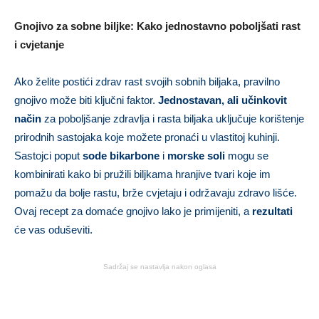
Gnojivo za sobne biljke: Kako jednostavno poboljšati rast
i cvjetanje
Ako želite postići zdrav rast svojih sobnih biljaka, pravilno
gnojivo može biti ključni faktor.
Jednostavan, ali učinkovit
način
za poboljšanje zdravlja i rasta biljaka uključuje korištenje
prirodnih sastojaka koje možete pronaći u vlastitoj kuhinji.
Sastojci poput
sode bikarbone
i
morske soli
mogu se
kombinirati kako bi pružili biljkama hranjive tvari koje im
pomažu da bolje rastu, brže cvjetaju i održavaju zdravo lišće.
Ovaj recept za domaće gnojivo lako je primijeniti, a
rezultati
će vas oduševiti.
Sadržaj se nastavlja nakon oglasa