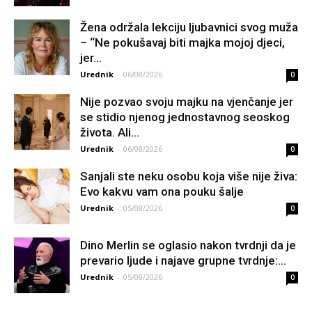
Žena održala lekciju ljubavnici svog muža
– “Ne pokušavaj biti majka mojoj djeci,
jer...
Urednik
-
06/08/2026
0
Nije pozvao svoju majku na vjenčanje jer
se stidio njenog jednostavnog seoskog
života. Ali...
Urednik
-
06/08/2026
0
Sanjali ste neku osobu koja više nije živa:
Evo kakvu vam ona pouku šalje
Urednik
-
05/08/2026
0
Dino Merlin se oglasio nakon tvrdnji da je
prevario ljude i najave grupne tvrdnje:...
Urednik
-
05/08/2026
0