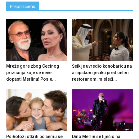
Preporučeno
Mreže gore zbog Cecinog
Šeik je uvredio konobaricu na
priznanja koje se neće
arapskom jeziku pred celim
dopasti Merlinu! Posle...
restoranom, misleći...
Psiholozi otkrili po čemu se
Dino Merlin se liječio na