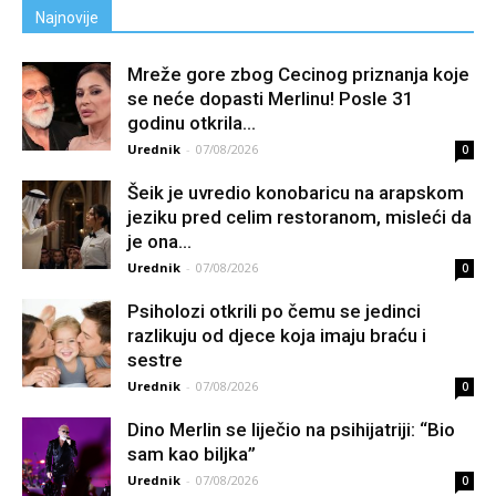
Najnovije
Mreže gore zbog Cecinog priznanja koje
se neće dopasti Merlinu! Posle 31
godinu otkrila...
Urednik
-
07/08/2026
0
Šeik je uvredio konobaricu na arapskom
jeziku pred celim restoranom, misleći da
je ona...
Urednik
-
07/08/2026
0
Psiholozi otkrili po čemu se jedinci
razlikuju od djece koja imaju braću i
sestre
Urednik
-
07/08/2026
0
Dino Merlin se liječio na psihijatriji: “Bio
sam kao biljka”
Urednik
-
07/08/2026
0