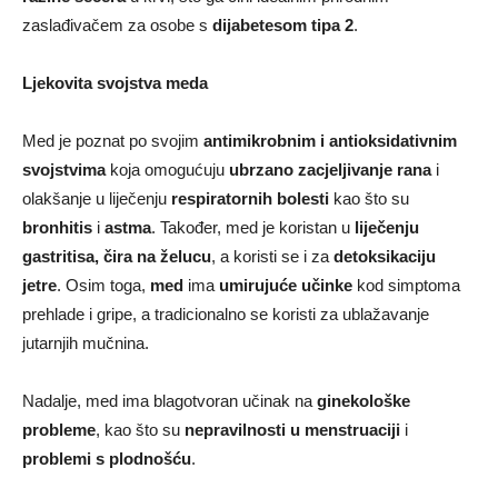
zaslađivačem za osobe s
dijabetesom tipa 2
.
Ljekovita svojstva meda
Med je poznat po svojim
antimikrobnim i antioksidativnim
svojstvima
koja omogućuju
ubrzano zacjeljivanje rana
i
olakšanje u liječenju
respiratornih bolesti
kao što su
bronhitis
i
astma
. Također, med je koristan u
liječenju
gastritisa, čira na želucu
, a koristi se i za
detoksikaciju
jetre
. Osim toga,
med
ima
umirujuće učinke
kod simptoma
prehlade i gripe, a tradicionalno se koristi za ublažavanje
jutarnjih mučnina.
Nadalje, med ima blagotvoran učinak na
ginekološke
probleme
, kao što su
nepravilnosti u menstruaciji
i
problemi s plodnošću
.