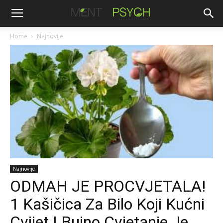
Home
Najnovije
Najnovije
ODMAH JE PROCVJETALA!
1 Kašičica Za Bilo Koji Kućni
Cvijet I Bujno Cvjetanje Je