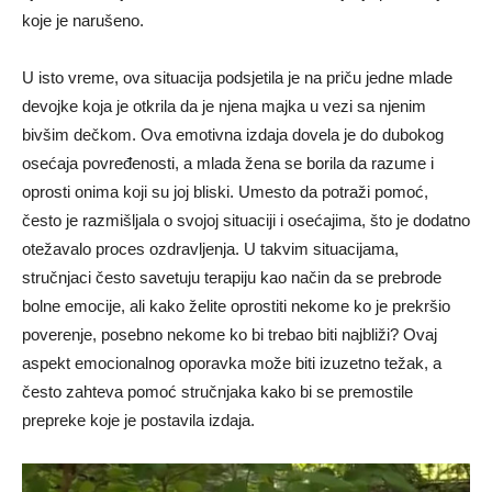
koje je narušeno.
U isto vreme, ova situacija podsjetila je na priču jedne mlade
devojke koja je otkrila da je njena majka u vezi sa njenim
bivšim dečkom. Ova emotivna izdaja dovela je do dubokog
osećaja povređenosti, a mlada žena se borila da razume i
oprosti onima koji su joj bliski. Umesto da potraži pomoć,
često je razmišljala o svojoj situaciji i osećajima, što je dodatno
otežavalo proces ozdravljenja. U takvim situacijama,
stručnjaci često savetuju terapiju kao način da se prebrode
bolne emocije, ali kako želite oprostiti nekome ko je prekršio
poverenje, posebno nekome ko bi trebao biti najbliži? Ovaj
aspekt emocionalnog oporavka može biti izuzetno težak, a
često zahteva pomoć stručnjaka kako bi se premostile
prepreke koje je postavila izdaja.