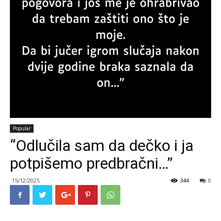
Popular
“Odlučila sam da dečko i ja
potpišemo predbračni…”
15/12/2025
344
0