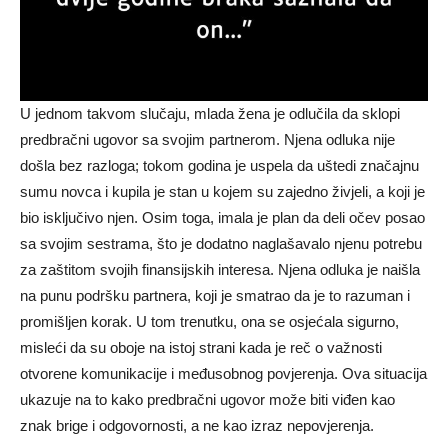
U jednom takvom slučaju, mlada žena je odlučila da sklopi
predbračni ugovor sa svojim partnerom. Njena odluka nije
došla bez razloga; tokom godina je uspela da uštedi značajnu
sumu novca i kupila je stan u kojem su zajedno živjeli, a koji je
bio isključivo njen. Osim toga, imala je plan da deli očev posao
sa svojim sestrama, što je dodatno naglašavalo njenu potrebu
za zaštitom svojih finansijskih interesa. Njena odluka je naišla
na punu podršku partnera, koji je smatrao da je to razuman i
promišljen korak. U tom trenutku, ona se osjećala sigurno,
misleći da su oboje na istoj strani kada je reč o važnosti
otvorene komunikacije i međusobnog povjerenja. Ova situacija
ukazuje na to kako predbračni ugovor može biti viđen kao
znak brige i odgovornosti, a ne kao izraz nepovjerenja.