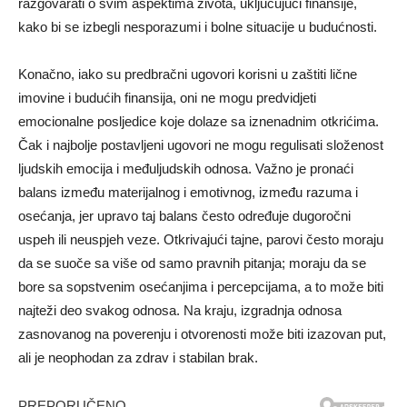
razgovarati o svim aspektima života, uključujući finansije,
kako bi se izbegli nesporazumi i bolne situacije u budućnosti.
Konačno, iako su predbračni ugovori korisni u zaštiti lične
imovine i budućih finansija, oni ne mogu predvidjeti
emocionalne posljedice koje dolaze sa iznenadnim otkrićima.
Čak i najbolje postavljeni ugovori ne mogu regulisati složenost
ljudskih emocija i međuljudskih odnosa. Važno je pronaći
balans između materijalnog i emotivnog, između razuma i
osećanja, jer upravo taj balans često određuje dugoročni
uspeh ili neuspjeh veze. Otkrivajući tajne, parovi često moraju
da se suoče sa više od samo pravnih pitanja; moraju da se
bore sa sopstvenim osećanjima i percepcijama, a to može biti
najteži deo svakog odnosa. Na kraju, izgradnja odnosa
zasnovanog na poverenju i otvorenosti može biti izazovan put,
ali je neophodan za zdrav i stabilan brak.