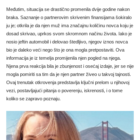
Međutim, situacija se drastično promenila dvije godine nakon
braka. Saznanje o partnerovim skrivenim finansijama šokiralo
ju je; otkrila je da njen muž ima značajnu količinu novca koju je
dosad skrivao, uprkos svom skromnom načinu života. Iako je
nosio jeftin automobil i delovao štedljivo, njegov iznos novca
bio je daleko veći nego što je ona mogla pretpostaviti. Ova
informacija je iz temelja promijenila njen pogled na njega.
Njena prva reakcija bila je zbunjenost i osećaj izdaje, jer se nije
mogla pomiriti sa tim da je njen partner živeo u takvoj tajnosti.
Ovaj trenutak otkrovenja predstavlja ključni prelom u njihovoj
vezi, postavljajući pitanja o poverenju, iskrenosti, i o tome
koliko se zapravo poznaju.