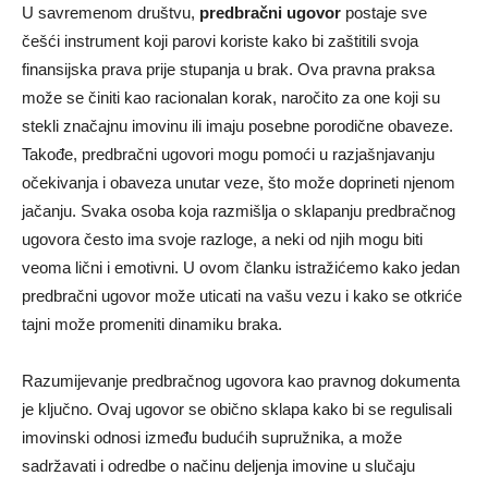
U savremenom društvu,
predbračni ugovor
postaje sve
češći instrument koji parovi koriste kako bi zaštitili svoja
finansijska prava prije stupanja u brak. Ova pravna praksa
može se činiti kao racionalan korak, naročito za one koji su
stekli značajnu imovinu ili imaju posebne porodične obaveze.
Takođe, predbračni ugovori mogu pomoći u razjašnjavanju
očekivanja i obaveza unutar veze, što može doprineti njenom
jačanju. Svaka osoba koja razmišlja o sklapanju predbračnog
ugovora često ima svoje razloge, a neki od njih mogu biti
veoma lični i emotivni. U ovom članku istražićemo kako jedan
predbračni ugovor može uticati na vašu vezu i kako se otkriće
tajni može promeniti dinamiku braka.
Razumijevanje predbračnog ugovora kao pravnog dokumenta
je ključno. Ovaj ugovor se obično sklapa kako bi se regulisali
imovinski odnosi između budućih supružnika, a može
sadržavati i odredbe o načinu deljenja imovine u slučaju