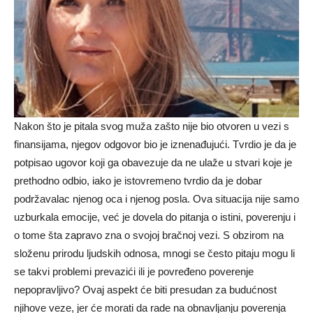
Nakon što je pitala svog muža zašto nije bio otvoren u vezi s
finansijama, njegov odgovor bio je iznenađujući. Tvrdio je da je
potpisao ugovor koji ga obavezuje da ne ulaže u stvari koje je
prethodno odbio, iako je istovremeno tvrdio da je dobar
podržavalac njenog oca i njenog posla. Ova situacija nije samo
uzburkala emocije, već je dovela do pitanja o istini, poverenju i
o tome šta zapravo zna o svojoj bračnoj vezi. S obzirom na
složenu prirodu ljudskih odnosa, mnogi se često pitaju mogu li
se takvi problemi prevazići ili je povređeno poverenje
nepopravljivo? Ovaj aspekt će biti presudan za budućnost
njihove veze, jer će morati da rade na obnavljanju poverenja