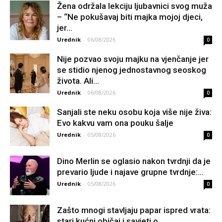
Žena održala lekciju ljubavnici svog muža
– “Ne pokušavaj biti majka mojoj djeci,
jer...
Urednik
-
06/08/2026
0
Nije pozvao svoju majku na vjenčanje jer
se stidio njenog jednostavnog seoskog
života. Ali...
Urednik
-
06/08/2026
0
Sanjali ste neku osobu koja više nije živa:
Evo kakvu vam ona pouku šalje
Urednik
-
05/08/2026
0
Dino Merlin se oglasio nakon tvrdnji da je
prevario ljude i najave grupne tvrdnje:...
Urednik
-
05/08/2026
0
Zašto mnogi stavljaju papar ispred vrata:
stari kućni običaj i savjeti o