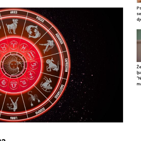
Ps
se
dj
Že
lj
“N
ma
ha