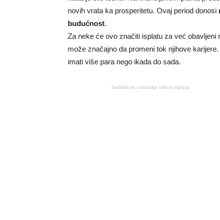
novih vrata ka prosperitetu. Ovaj period donosi
budućnost
.
Za neke će ovo značiti isplatu za već obavljeni
može značajno da promeni tok njihove karijer
imati više para nego ikada do sada.
Sadržaj se nastavlja nakon oglasa