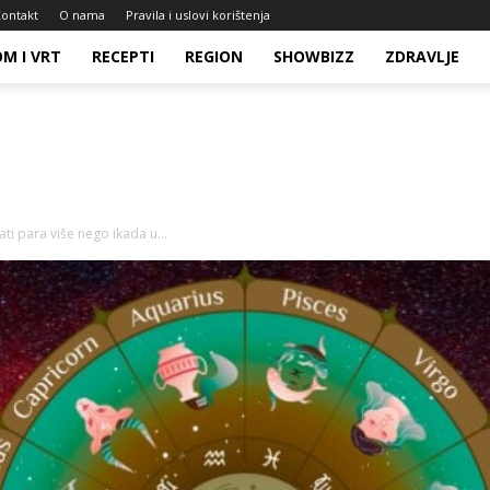
ontakt
O nama
Pravila i uslovi korištenja
M I VRT
RECEPTI
REGION
SHOWBIZZ
ZDRAVLJE
ti para više nego ikada u...