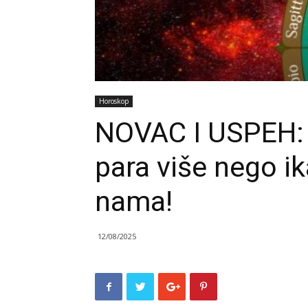
Horoskop
NOVAC I USPEH: O
para više nego i
nama!
12/08/2025