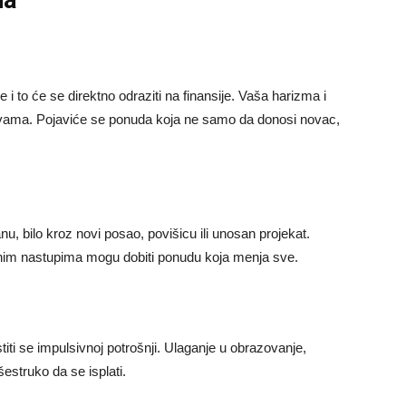
i to će se direktno odraziti na finansije. Vaša harizma i
 s vama. Pojaviće se ponuda koja ne samo da donosi novac,
, bilo kroz novi posao, povišicu ili unosan projekat.
vnim nastupima mogu dobiti ponudu koja menja sve.
titi se impulsivnoj potrošnji. Ulaganje u obrazovanje,
estruko da se isplati.