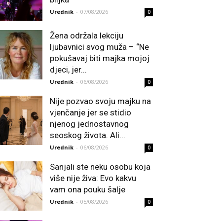
Urednik
-
07/08/2026
0
Žena održala lekciju
ljubavnici svog muža – “Ne
pokušavaj biti majka mojoj
djeci, jer...
Urednik
-
06/08/2026
0
Nije pozvao svoju majku na
vjenčanje jer se stidio
njenog jednostavnog
seoskog života. Ali...
Urednik
-
06/08/2026
0
Sanjali ste neku osobu koja
više nije živa: Evo kakvu
vam ona pouku šalje
Urednik
-
05/08/2026
0