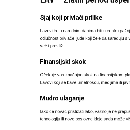
Sjaj koji privlači prilike
Lavovi će u narednim danima biti u centru pažnje 
odlučnost privlače ljude koji žele da sarađuju
već i prestiž.
Finansijski skok
Očekuje vas značajan skok na finansijskom planu
Lavovi koji se bave umetnošću, medijima ili ja
Mudro ulaganje
Iako će novac pristizati lako, važno je ne prepus
tehnologiju ili nove poslovne ideje sada može viš