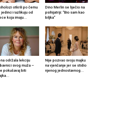
iholozi otkrili po čemu
Dino Merlin se liječio na
 jedinci razlikuju od
psihijatriji: “Bio sam kao
ece koja imaju...
biljka”
na održala lekciju
Nije pozvao svoju majku
ubavnici svog muža –
na vjenčanje jer se stidio
e pokušavaj biti
njenog jednostavnog...
jka...