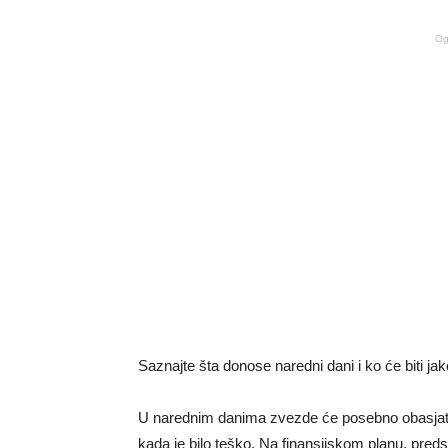
Og
Saznajte šta donose naredni dani i ko će biti ja
U narednim danima zvezde će posebno obasjati one
kada je bilo teško. Na finansijskom planu, preds