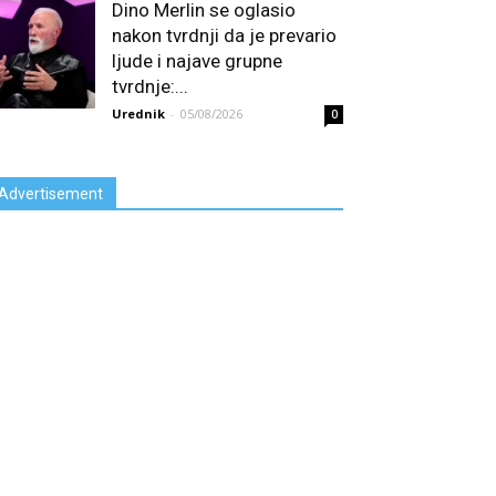
Dino Merlin se oglasio
nakon tvrdnji da je prevario
ljude i najave grupne
tvrdnje:...
Urednik
-
05/08/2026
0
Advertisement