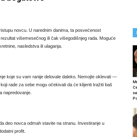
 pristupu novcu. U narednim danima, ta posvećenost
iti rezultat višemesečnog ili čak višegodišnjeg rada. Moguće
retnine, nasledstva ili ulaganja.
je koje su vam ranije delovale daleko. Nemojte oklevati —
M
 koji rade za sebe mogu očekivati da će klijenti tražiti baš
Ce
za napredovanje.
se
Po
e da deo novca odmah stavite na stranu. Investiranje u
odatni profit.