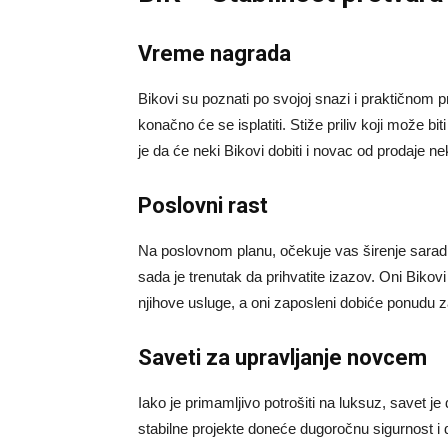
Vreme nagrada
Bikovi su poznati po svojoj snazi i praktičnom
konačno će se isplatiti. Stiže priliv koji može b
je da će neki Bikovi dobiti i novac od prodaje nek
Poslovni rast
Na poslovnom planu, očekuje vas širenje saradn
sada je trenutak da prihvatite izazov. Oni Bikovi
njihove usluge, a oni zaposleni dobiće ponudu 
Saveti za upravljanje novcem
Iako je primamljivo potrošiti na luksuz, savet j
stabilne projekte doneće dugoročnu sigurnost i d