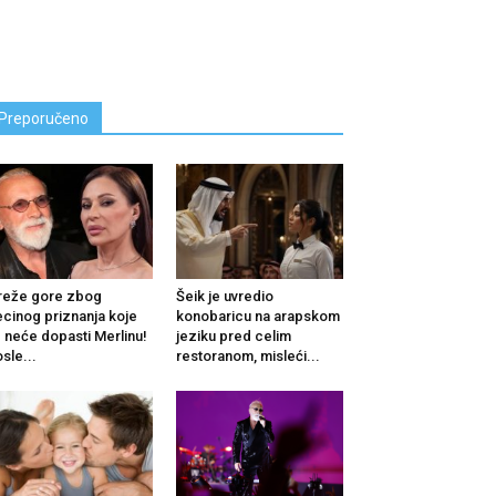
Preporučeno
reže gore zbog
Šeik je uvredio
cinog priznanja koje
konobaricu na arapskom
 neće dopasti Merlinu!
jeziku pred celim
sle...
restoranom, misleći...