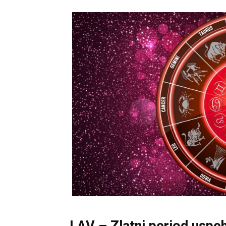
LAV – Zlatni period uspe