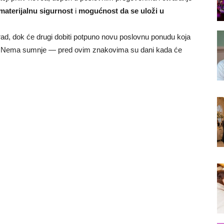
materijalnu sigurnost
i
mogućnost da se uloži u
 rad, dok će drugi dobiti potpuno novu poslovnu ponudu koja
e. Nema sumnje — pred ovim znakovima su dani kada će