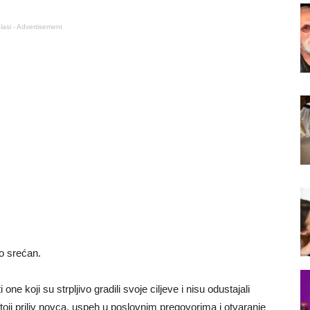
lasi - Advertisement
ko srećan.
 koji su strpljivo gradili svoje ciljeve i nisu odustajali
toji priliv novca, uspeh u poslovnim pregovorima i otvaranje