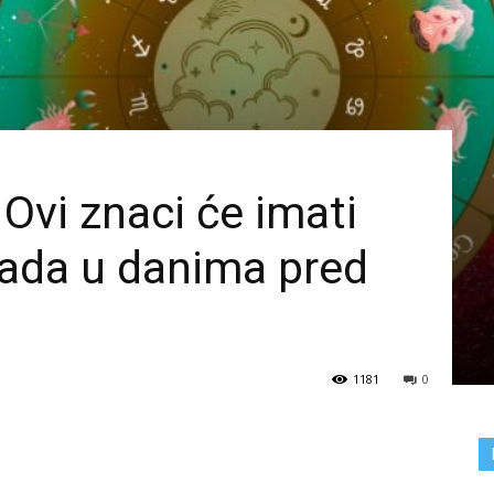
vi znaci će imati
kada u danima pred
1181
0