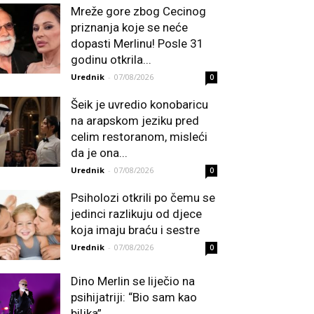
Mreže gore zbog Cecinog
priznanja koje se neće
dopasti Merlinu! Posle 31
godinu otkrila...
Urednik
-
07/08/2026
0
Šeik je uvredio konobaricu
na arapskom jeziku pred
celim restoranom, misleći
da je ona...
Urednik
-
07/08/2026
0
Psiholozi otkrili po čemu se
jedinci razlikuju od djece
koja imaju braću i sestre
Urednik
-
07/08/2026
0
Dino Merlin se liječio na
psihijatriji: “Bio sam kao
biljka”