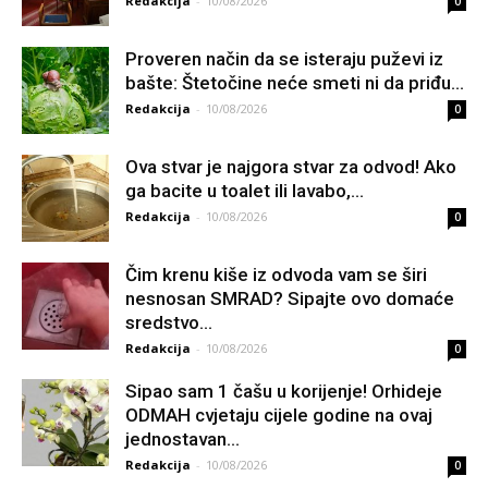
Redakcija
-
10/08/2026
0
Proveren način da se isteraju puževi iz
bašte: Štetočine neće smeti ni da priđu...
Redakcija
-
10/08/2026
0
Ova stvar je najgora stvar za odvod! Ako
ga bacite u toalet ili lavabo,...
Redakcija
-
10/08/2026
0
Čim krenu kiše iz odvoda vam se širi
nesnosan SMRAD? Sipajte ovo domaće
sredstvo...
Redakcija
-
10/08/2026
0
Sipao sam 1 čašu u korijenje! Orhideje
ODMAH cvjetaju cijele godine na ovaj
jednostavan...
Redakcija
-
10/08/2026
0