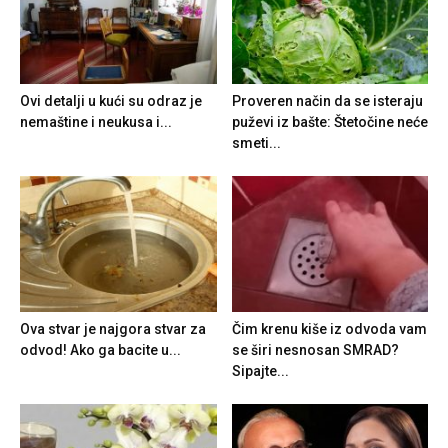
Ovi detalji u kući su odraz je
Proveren način da se isteraju
nemaštine i neukusa i...
puževi iz bašte: Štetočine neće
smeti...
Ova stvar je najgora stvar za
Čim krenu kiše iz odvoda vam
odvod! Ako ga bacite u...
se širi nesnosan SMRAD?
Sipajte...