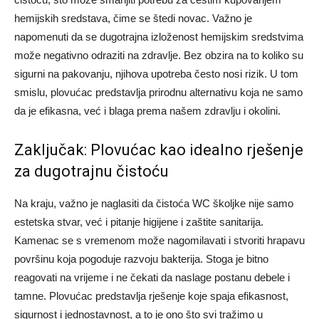
hemijskih sredstava, čime se štedi novac.
Važno je
napomenuti da se dugotrajna izloženost hemijskim sredstvima
može negativno odraziti na zdravlje. Bez obzira na to koliko su
sigurni na pakovanju, njihova upotreba često nosi rizik. U tom
smislu, plovućac predstavlja prirodnu alternativu koja ne samo
da je efikasna, već i blaga prema našem zdravlju i okolini.
Zaključak: Plovućac kao idealno rješenje
za dugotrajnu čistoću
Na kraju, važno je naglasiti da čistoća WC školjke nije samo
estetska stvar, već i pitanje higijene i zaštite sanitarija.
Kamenac se s vremenom može nagomilavati i stvoriti hrapavu
površinu koja pogoduje razvoju bakterija. Stoga je bitno
reagovati na vrijeme i ne čekati da naslage postanu debele i
tamne.
Plovućac predstavlja rješenje koje spaja efikasnost,
sigurnost i jednostavnost, a to je ono što svi tražimo u