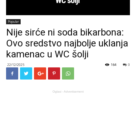
Popular
Nije sirće ni soda bikarbona:
Ovo sredstvo najbolje uklanja
kamenac u WC šolji
22/12/2025
164
0
Oglasi - Advertisement