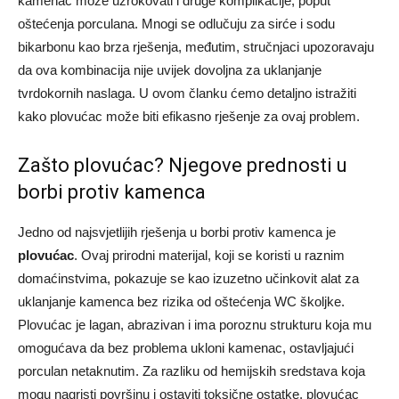
kamenac može uzrokovati i druge komplikacije, poput
oštećenja porculana. Mnogi se odlučuju za sirće i sodu
bikarbonu kao brza rješenja, međutim, stručnjaci upozoravaju
da ova kombinacija nije uvijek dovoljna za uklanjanje
tvrdokornih naslaga. U ovom članku ćemo detaljno istražiti
kako plovućac može biti efikasno rješenje za ovaj problem.
Zašto plovućac? Njegove prednosti u
borbi protiv kamenca
Jedno od najsvjetlijih rješenja u borbi protiv kamenca je
plovućac
. Ovaj prirodni materijal, koji se koristi u raznim
domaćinstvima, pokazuje se kao izuzetno učinkovit alat za
uklanjanje kamenca bez rizika od oštećenja WC školjke.
Plovućac je lagan, abrazivan i ima poroznu strukturu koja mu
omogućava da bez problema ukloni kamenac, ostavljajući
porculan netaknutim. Za razliku od hemijskih sredstava koja
mogu nagristi površinu i ostaviti toksične ostatke, plovućac