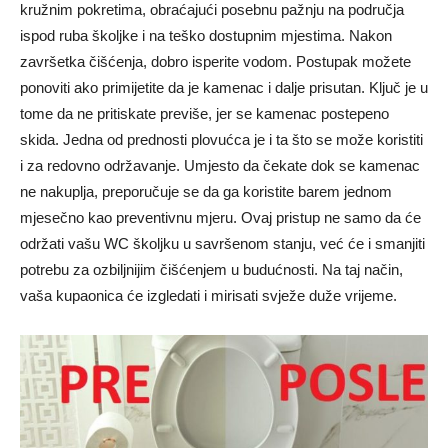
kružnim pokretima, obraćajući posebnu pažnju na područja
ispod ruba školjke i na teško dostupnim mjestima. Nakon
završetka čišćenja, dobro isperite vodom. Postupak možete
ponoviti ako primijetite da je kamenac i dalje prisutan. Ključ je u
tome da ne pritiskate previše, jer se kamenac postepeno
skida. Jedna od prednosti plovućca je i ta što se može koristiti
i za redovno održavanje. Umjesto da čekate dok se kamenac
ne nakuplja, preporučuje se da ga koristite barem jednom
mjesečno kao preventivnu mjeru. Ovaj pristup ne samo da će
održati vašu WC školjku u savršenom stanju, već će i smanjiti
potrebu za ozbiljnijim čišćenjem u budućnosti. Na taj način,
vaša kupaonica će izgledati i mirisati svježe duže vrijeme.