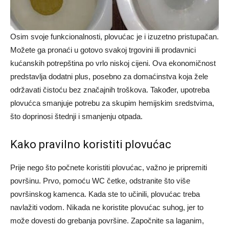
Osim svoje funkcionalnosti, plovućac je i izuzetno pristupačan.
Možete ga pronaći u gotovo svakoj trgovini ili prodavnici
kućanskih potrepština po vrlo niskoj cijeni. Ova ekonomičnost
predstavlja dodatni plus, posebno za domaćinstva koja žele
održavati čistoću bez značajnih troškova. Također, upotreba
plovućca smanjuje potrebu za skupim hemijskim sredstvima,
što doprinosi štednji i smanjenju otpada.
Kako pravilno koristiti plovućac
Prije nego što počnete koristiti plovućac, važno je pripremiti
površinu. Prvo, pomoću WC četke, odstranite što više
površinskog kamenca. Kada ste to učinili, plovućac treba
navlažiti vodom. Nikada ne koristite plovućac suhog, jer to
može dovesti do grebanja površine. Započnite sa laganim,