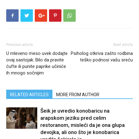
Previous article
Next article
U mleveno meso uvek dodajte
Psiholog otkriva zašto rodbina
ovaj sastojak: Bilo da pravite
teško podnosi vašu sreću
ćufte ili punite paprike učiniće
ih mnogo sočnijim
RELATED ARTICLES
MORE FROM AUTHOR
Šeik je uvredio konobaricu na
arapskom jeziku pred celim
restoranom, misleći da je ona glupa
devojka, ali ono što je konobarica