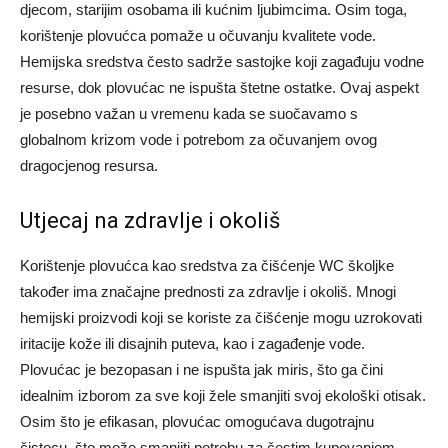
djecom, starijim osobama ili kućnim ljubimcima.
Osim toga,
korištenje plovućca pomaže u očuvanju kvalitete vode.
Hemijska sredstva često sadrže sastojke koji zagađuju vodne
resurse, dok plovućac ne ispušta štetne ostatke. Ovaj aspekt
je posebno važan u vremenu kada se suočavamo s
globalnom krizom vode i potrebom za očuvanjem ovog
dragocjenog resursa.
Utjecaj na zdravlje i okoliš
Korištenje plovućca kao sredstva za čišćenje WC školjke
također ima značajne prednosti za zdravlje i okoliš. Mnogi
hemijski proizvodi koji se koriste za čišćenje mogu uzrokovati
iritacije kože ili disajnih puteva, kao i zagađenje vode.
Plovućac je bezopasan i ne ispušta jak miris, što ga čini
idealnim izborom za sve koji žele smanjiti svoj ekološki otisak.
Osim što je efikasan, plovućac omogućava dugotrajnu
čistocu, što može smanjiti potrebu za čestim kupovanjem