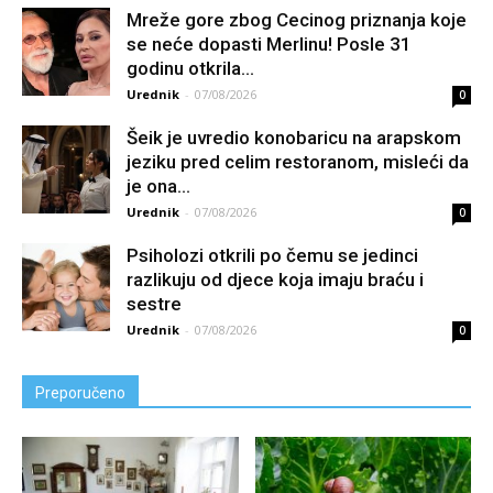
Mreže gore zbog Cecinog priznanja koje
se neće dopasti Merlinu! Posle 31
godinu otkrila...
Urednik
-
07/08/2026
0
Šeik je uvredio konobaricu na arapskom
jeziku pred celim restoranom, misleći da
je ona...
Urednik
-
07/08/2026
0
Psiholozi otkrili po čemu se jedinci
razlikuju od djece koja imaju braću i
sestre
Urednik
-
07/08/2026
0
Preporučeno