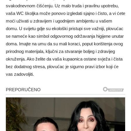
svakodnevnom čišćenju. Uz malo truda i pravilnu upotrebu,
vaša WC školjka može ponovo izgledati sjajno i čisto, a vi ćete
moći uživati u zdravijem i ugodnijem ambijentu u vašem
domu.
U svijetu gdje su ekološki pristupi sve važniji, plovućac
se nameće kao simbol odgovornog održavanja higijene unutar
doma. Imajte na umu da su mali koraci, poput korištenja ovog
prirodnog materijala, ključni za stvaranje boljeg i zdravijeg
okruženja.
Ako želite da vaša kupaonica ostane svježa i čista
bez dodatnog stresa, plovućac je sigurno pravi izbor koji će
vas zadovoljiti.