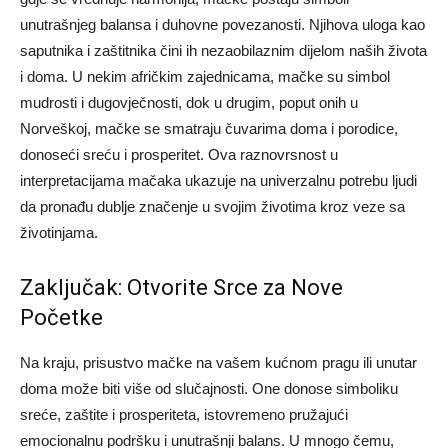
unutrašnjeg balansa i duhovne povezanosti.
Njihova uloga kao
saputnika i zaštitnika čini ih nezaobilaznim dijelom naših života
i doma. U nekim afričkim zajednicama, mačke su simbol
mudrosti i dugovječnosti, dok u drugim, poput onih u
Norveškoj, mačke se smatraju čuvarima doma i porodice,
donoseći sreću i prosperitet.
Ova raznovrsnost u
interpretacijama mačaka ukazuje na univerzalnu potrebu ljudi
da pronađu dublje značenje u svojim životima kroz veze sa
životinjama.
Zaključak: Otvorite Srce za Nove
Početke
Na kraju, prisustvo mačke na vašem kućnom pragu ili unutar
doma može biti više od slučajnosti. One donose simboliku
sreće, zaštite i prosperiteta, istovremeno pružajući
emocionalnu podršku i unutrašnji balans. U mnogo čemu,