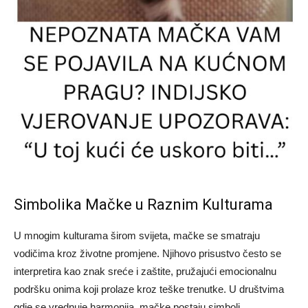
Simbolika Mačke u Raznim Kulturama
U mnogim kulturama širom svijeta, mačke se smatraju
vodičima kroz životne promjene. Njihovo prisustvo često se
interpretira kao znak sreće i zaštite, pružajući emocionalnu
podršku onima koji prolaze kroz teške trenutke. U društvima
gdje se vrednuje harmonija, mačke postaju simboli