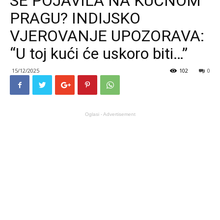
SE POJAVILA NA KUĆNOM
PRAGU? INDIJSKO
VJEROVANJE UPOZORAVA:
“U toj kući će uskoro biti…”
15/12/2025
102
0
Oglasi - Advertisement