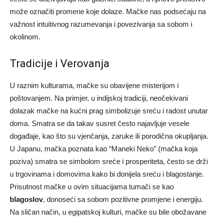
može označiti promene koje dolaze. Mačke nas podsećaju na
važnost intuitivnog razumevanja i povezivanja sa sobom i
okolinom.
Tradicije i Verovanja
U raznim kulturama, mačke su obavijene misterijom i
poštovanjem. Na primjer, u indijskoj tradiciji, neočekivani
dolazak mačke na kućni prag simbolizuje sreću i radost unutar
doma. Smatra se da takav susret često najavljuje vesele
događaje, kao što su vjenčanja, zaruke ili porodična okupljanja.
U Japanu, mačka poznata kao “Maneki Neko” (mačka koja
poziva) smatra se simbolom sreće i prosperiteta, često se drži
u trgovinama i domovima kako bi donijela sreću i blagostanje.
Prisutnost mačke u ovim situacijama tumači se kao
blagoslov
, donoseći sa sobom pozitivne promjene i energiju.
Na sličan način, u egipatskoj kulturi, mačke su bile obožavane