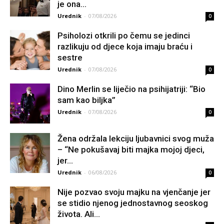
je ona...
Urednik
-
07/08/2026
0
Psiholozi otkrili po čemu se jedinci
razlikuju od djece koja imaju braću i
sestre
Urednik
-
07/08/2026
0
Dino Merlin se liječio na psihijatriji: “Bio
sam kao biljka”
Urednik
-
07/08/2026
0
Žena održala lekciju ljubavnici svog muža
– “Ne pokušavaj biti majka mojoj djeci,
jer...
Urednik
-
06/08/2026
0
Nije pozvao svoju majku na vjenčanje jer
se stidio njenog jednostavnog seoskog
života. Ali...