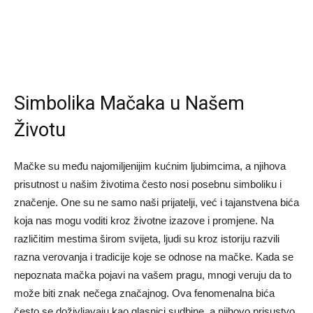
Simbolika Mačaka u Našem
Životu
Mačke su među najomiljenijim kućnim ljubimcima, a njihova
prisutnost u našim životima često nosi posebnu simboliku i
značenje. One su ne samo naši prijatelji, već i tajanstvena bića
koja nas mogu voditi kroz životne izazove i promjene. Na
različitim mestima širom svijeta, ljudi su kroz istoriju razvili
razna verovanja i tradicije koje se odnose na mačke. Kada se
nepoznata mačka pojavi na vašem pragu, mnogi veruju da to
može biti znak nečega značajnog. Ova fenomenalna bića
često se doživljavaju kao glasnici sudbine, a njihovo prisustvo