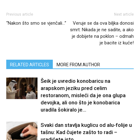
Previous article
Next article
“Nakon što smo se vjenčali…”
Veruje se da ova biljka donosi
smrt: Nikada je ne sadite, a ako
je dobijete na poklon – odmah
je bacite iz kuće!
RELATED ARTICLES
MORE FROM AUTHOR
Šeik je uvredio konobaricu na
arapskom jeziku pred celim
restoranom, misleći da je ona glupa
devojka, ali ono što je konobarica
uradila šokiralo je...
Svaki dan stavlja kuglicu od alu-folije u
tašnu: Kad čujete zašto to radi –
uradićete isto