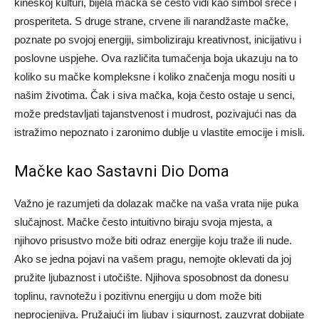
kineskoj kulturi, bijela mačka se često vidi kao simbol sreće i
prosperiteta.
S druge strane, crvene ili narandžaste mačke,
poznate po svojoj energiji, simboliziraju kreativnost, inicijativu i
poslovne uspjehe. Ova različita tumačenja boja ukazuju na to
koliko su mačke kompleksne i koliko značenja mogu nositi u
našim životima.
Čak i siva mačka, koja često ostaje u senci,
može predstavljati tajanstvenost i mudrost, pozivajući nas da
istražimo nepoznato i zaronimo dublje u vlastite emocije i misli.
Mačke kao Sastavni Dio Doma
Važno je razumjeti da dolazak mačke na vaša vrata nije puka
slučajnost. Mačke često intuitivno biraju svoja mjesta, a
njihovo prisustvo može biti odraz energije koju traže ili nude.
Ako se jedna pojavi na vašem pragu, nemojte oklevati da joj
pružite ljubaznost i utočište.
Njihova sposobnost da donesu
toplinu, ravnotežu i pozitivnu energiju u dom može biti
neprocjenjiva. Pružajući im ljubav i sigurnost, zauzvrat dobijate