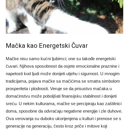
Mačka kao Energetski Čuvar
Mačke nisu samo kućni ljubimci; one su takođe energetski
čuvari. Njihova sposobnost da osjete emocionalne praznine i
napetosti kod ljudi može donijeti utjehu i sigurnost. U mnogim
tradicijama, pojava mačke sa mačićima se smatra simbolom
prosperiteta i plodnosti. Veruje se da prisustvo mačaka u
domaćinstvu može poboljšati finansijsku stabilnost i donijeti
sreću. U nekim kulturama, mačke se percipiraju kao zaštitnici
doma, sposobne da odvraćaju negativne energije i zle duhove.
Ova verovanja su duboko ukorijenjena u kulturi i prenose se s
generacije na generaciju, često kroz priče i mitove koji