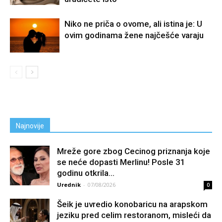
Niko ne priča o ovome, ali istina je: U
ovim godinama žene najčešće varaju
Najnovije
Mreže gore zbog Cecinog priznanja koje
se neće dopasti Merlinu! Posle 31
godinu otkrila...
Urednik
-
07/08/2026
0
Šeik je uvredio konobaricu na arapskom
jeziku pred celim restoranom, misleći da