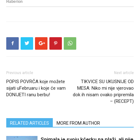
Previous article
Next article
POPIS POVRĆA koje možete
TIKVICE SU UKUSNIJE OD
sijati uFebruaru i koje će vam
MESA: Niko mi nije vjerovao
DONIJETI ranu berbu!
dok ih nisam ovako pripremila
– (RECEPT)
RELATED ARTICLES
MORE FROM AUTHOR
Snimala je svoju kćerku na plaži, ali nije