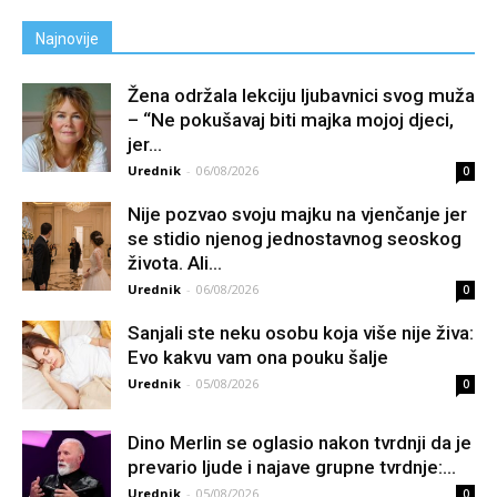
Najnovije
Žena održala lekciju ljubavnici svog muža
– “Ne pokušavaj biti majka mojoj djeci,
jer...
Urednik
-
06/08/2026
0
Nije pozvao svoju majku na vjenčanje jer
se stidio njenog jednostavnog seoskog
života. Ali...
Urednik
-
06/08/2026
0
Sanjali ste neku osobu koja više nije živa:
Evo kakvu vam ona pouku šalje
Urednik
-
05/08/2026
0
Dino Merlin se oglasio nakon tvrdnji da je
prevario ljude i najave grupne tvrdnje:...
Urednik
-
05/08/2026
0