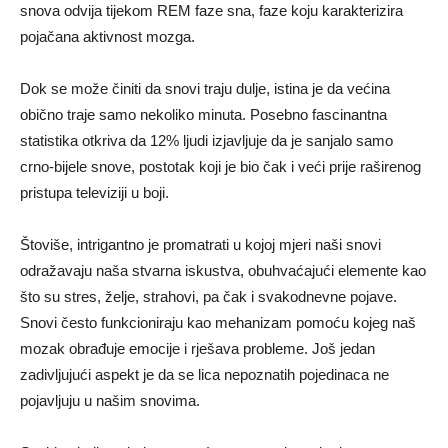
snova odvija tijekom REM faze sna, faze koju karakterizira
pojačana aktivnost mozga.
Dok se može činiti da snovi traju dulje, istina je da većina
obično traje samo nekoliko minuta. Posebno fascinantna
statistika otkriva da 12% ljudi izjavljuje da je sanjalo samo
crno-bijele snove, postotak koji je bio čak i veći prije raširenog
pristupa televiziji u boji.
Štoviše, intrigantno je promatrati u kojoj mjeri naši snovi
odražavaju naša stvarna iskustva, obuhvaćajući elemente kao
što su stres, želje, strahovi, pa čak i svakodnevne pojave.
Snovi često funkcioniraju kao mehanizam pomoću kojeg naš
mozak obrađuje emocije i rješava probleme. Još jedan
zadivljujući aspekt je da se lica nepoznatih pojedinaca ne
pojavljuju u našim snovima.