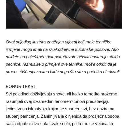
Ovaj prijedlog ilustrira značajan utjecaj koji male tehničke
izmjene mogu imati na svakodnevne kućanske poslove. Ako
naiđete na poteškoće dok pokušavate očistiti unutarnje staklo
pećnice, razmislite o primjeni ove tehnike; može otkriti da je
proces čišćenja znatno lakši nego što ste u početku očekivali.
BONUS TEKST:
Svi pojedinci doživljavaju snove, ali koliko temeljito možemo
razumjeti ovaj izvanredan fenomen? Snovi predstavljaju
jedinstveno iskustvo s kojim se susreću svi, bez obzira na
stupanj pamćenja. Zanimljiva je činjenica da prosječna osoba
sanja otprilike dva sata svake noći, pri čemu se većina tih