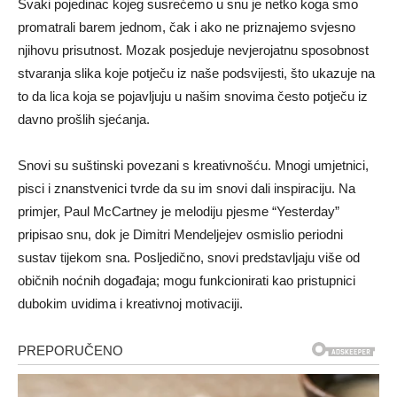
Svaki pojedinac kojeg susrećemo u snu je netko koga smo
promatrali barem jednom, čak i ako ne priznajemo svjesno
njihovu prisutnost. Mozak posjeduje nevjerojatnu sposobnost
stvaranja slika koje potječu iz naše podsvijesti, što ukazuje na
to da lica koja se pojavljuju u našim snovima često potječu iz
davno prošlih sjećanja.
Snovi su suštinski povezani s kreativnošću. Mnogi umjetnici,
pisci i znanstvenici tvrde da su im snovi dali inspiraciju. Na
primjer, Paul McCartney je melodiju pjesme “Yesterday”
pripisao snu, dok je Dimitri Mendeljejev osmislio periodni
sustav tijekom sna. Posljedično, snovi predstavljaju više od
običnih noćnih događaja; mogu funkcionirati kao pristupnici
dubokim uvidima i kreativnoj motivaciji.