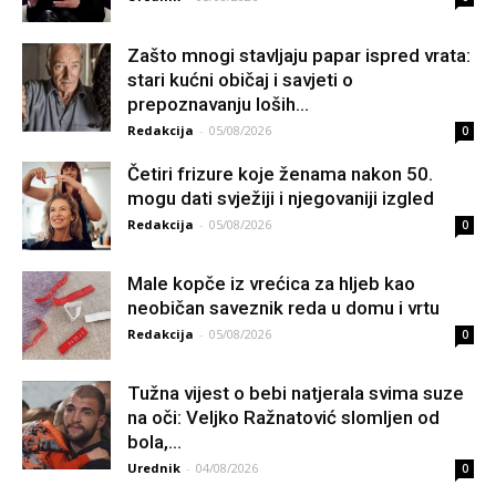
Zašto mnogi stavljaju papar ispred vrata:
stari kućni običaj i savjeti o
prepoznavanju loših...
Redakcija
-
05/08/2026
0
Četiri frizure koje ženama nakon 50.
mogu dati svježiji i njegovaniji izgled
Redakcija
-
05/08/2026
0
Male kopče iz vrećica za hljeb kao
neobičan saveznik reda u domu i vrtu
Redakcija
-
05/08/2026
0
Tužna vijest o bebi natjerala svima suze
na oči: Veljko Ražnatović slomljen od
boIa,...
Urednik
-
04/08/2026
0