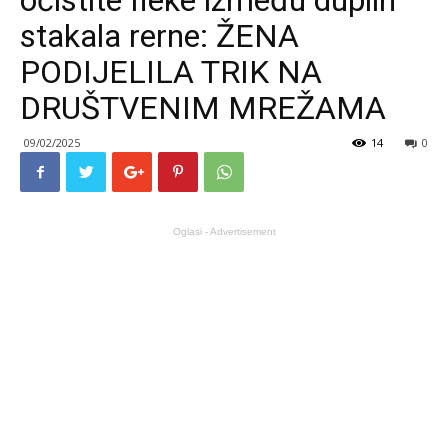
očistite fleke između duplih
stakala rerne: ŽENA
PODIJELILA TRIK NA
DRUŠTVENIM MREŽAMA
09/02/2025
14
0
Oglasi - Advertisement