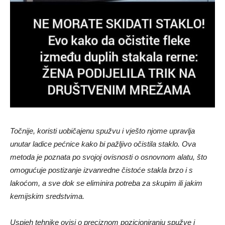
Točnije, koristi uobičajenu spužvu i vješto njome upravlja
unutar ladice pećnice kako bi pažljivo očistila staklo. Ova
metoda je poznata po svojoj ovisnosti o osnovnom alatu, što
omogućuje postizanje izvanredne čistoće stakla brzo i s
lakoćom, a sve dok se eliminira potreba za skupim ili jakim
kemijskim sredstvima.
Uspjeh tehnike ovisi o preciznom pozicioniranju spužve i