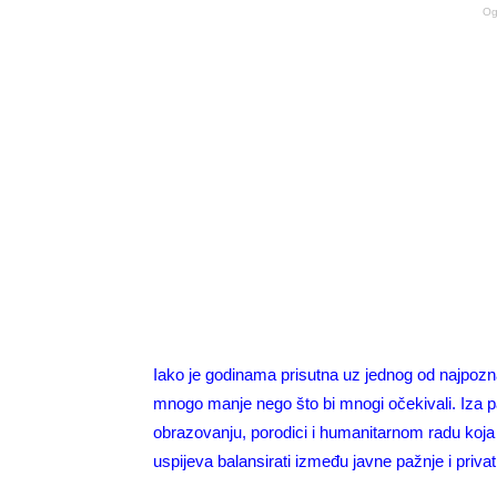
Og
Iako je godinama prisutna uz jednog od najpozna
mnogo manje nego što bi mnogi očekivali. Iza pa
obrazovanju, porodici i humanitarnom radu koja 
uspijeva balansirati između javne pažnje i priva