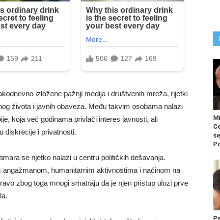
kodnevno izložene pažnji medija i društvenih mreža, rijetki
tnog života i javnih obaveza. Među takvim osobama nalazi
M
e, koja već godinama privlači interes javnosti, ali
Ce
diskrecije i privatnosti.
se
Po
mara se rijetko nalazi u centru političkih dešavanja.
nim angažmanom, humanitarnim aktivnostima i načinom na
Upravo zbog toga mnogi smatraju da je njen pristup ulozi prve
la.
Ps