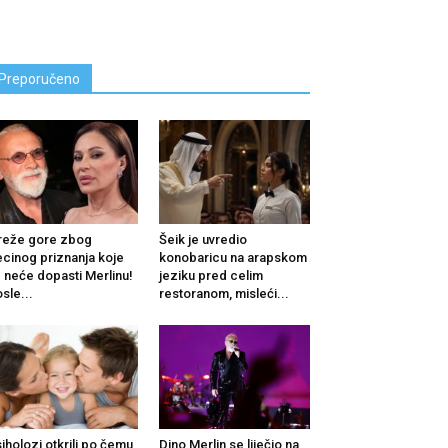
Preporučeno
reže gore zbog
Šeik je uvredio
cinog priznanja koje
konobaricu na arapskom
 neće dopasti Merlinu!
jeziku pred celim
sle...
restoranom, misleći...
iholozi otkrili po čemu
Dino Merlin se liječio na