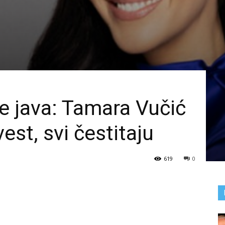
e java: Tamara Vučić
est, svi čestitaju
619
0