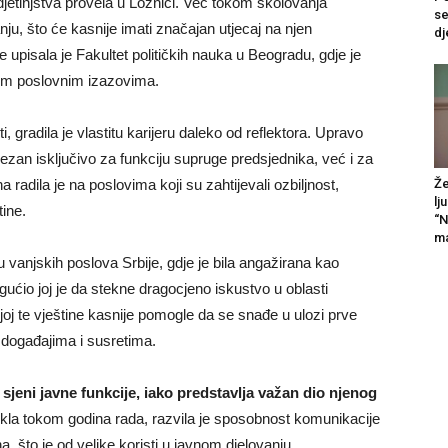
jetinjstva provela u Loznici. Već tokom školovanja
se
ju, što će kasnije imati značajan utjecaj na njen
dj
 upisala je Fakultet političkih nauka u Beogradu, gdje je
ućim poslovnim izazovima.
i, gradila je vlastitu karijeru daleko od reflektora. Upravo
 vezan isključivo za funkciju supruge predsjednika, već i za
radila je na poslovima koji su zahtijevali ozbiljnost,
Že
lj
ine.
“N
ma
 vanjskih poslova Srbije, gdje je bila angažirana kao
ućio joj je da stekne dragocjeno iskustvo u oblasti
oj te vještine kasnije pomogle da se snađe u ulozi prve
m događajima i susretima.
sjeni javne funkcije, iako predstavlja važan dio njenog
ekla tokom godina rada, razvila je sposobnost komunikacije
ina, što je od velike koristi u javnom djelovanju.