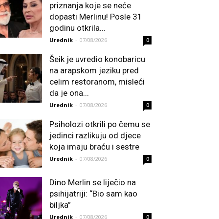
priznanja koje se neće
dopasti Merlinu! Posle 31
godinu otkrila...
Urednik
-
07/08/2026
0
Šeik je uvredio konobaricu
na arapskom jeziku pred
celim restoranom, misleći
da je ona...
Urednik
-
07/08/2026
0
Psiholozi otkrili po čemu se
jedinci razlikuju od djece
koja imaju braću i sestre
Urednik
-
07/08/2026
0
Dino Merlin se liječio na
psihijatriji: “Bio sam kao
biljka”
Urednik
-
07/08/2026
0