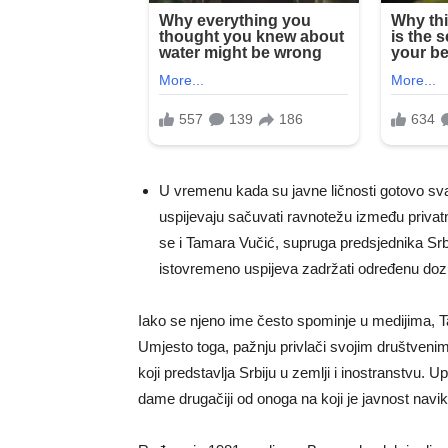
U vremenu kada su javne ličnosti gotovo sva
uspijevaju sačuvati ravnotežu između priva
se i Tamara Vučić, supruga predsjednika Srbij
istovremeno uspijeva zadržati određenu dozu 
Iako se njeno ime često spominje u medijima, Ta
Umjesto toga, pažnju privlači svojim društve
koji predstavlja Srbiju u zemlji i inostranstvu. 
dame drugačiji od onoga na koji je javnost navik