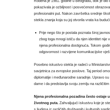
Rođena je 1981. godine u Beogradu, dok je dio d
pokazivala je ozbiljnost i posvećenost obrazovan
profesionalni put. Nakon završetka srednje škole
stekla znanja koja su joj otvorila vrata ka bud
Prije nego što je postala poznata široj javnost
zbog toga mnogi ističu da njen identitet nije
njena profesionalna dostignuća. Tokom godina 
odgovornost i razvijene komunikacijske vješt
Posebno iskustvo stekla je radeći u Ministarstvu
savjetnica za evropske poslove. Taj period omog
diplomatije i međunarodne saradnje. Upravo su j
dame i da predstavlja svoju zemlju na različiti
Njena profesionalna pozadina često ostaje u 
životnog puta.
Zahvaljujući iskustvu koje je st
s ljudima iz različitih društvenih i kulturnih sred