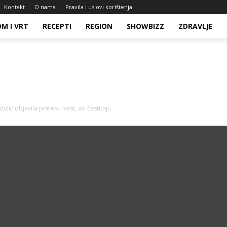
Kontakt
O nama
Pravila i uslovi korištenja
M I VRT
RECEPTI
REGION
SHOWBIZZ
ZDRAVLJE
čić objavila prelepu vest, svi čestitaju