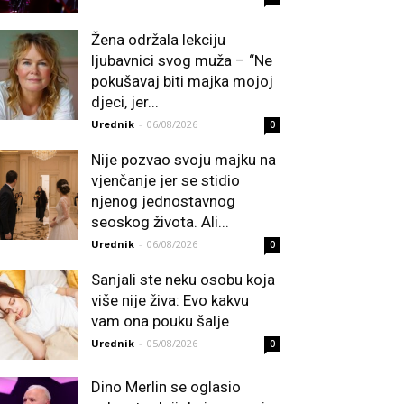
Žena održala lekciju
ljubavnici svog muža – “Ne
pokušavaj biti majka mojoj
djeci, jer...
Urednik
-
06/08/2026
0
Nije pozvao svoju majku na
vjenčanje jer se stidio
njenog jednostavnog
seoskog života. Ali...
Urednik
-
06/08/2026
0
Sanjali ste neku osobu koja
više nije živa: Evo kakvu
vam ona pouku šalje
Urednik
-
05/08/2026
0
Dino Merlin se oglasio