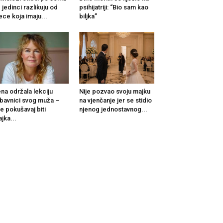
 jedinci razlikuju od
psihijatriji: “Bio sam kao
ece koja imaju...
biljka”
na održala lekciju
Nije pozvao svoju majku
ubavnici svog muža –
na vjenčanje jer se stidio
e pokušavaj biti
njenog jednostavnog...
jka...