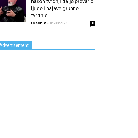
nakon tvrdnji da je prevario
ljude i najave grupne
tvrdnje:...
Urednik
-
05/08/2026
0
Advertisement