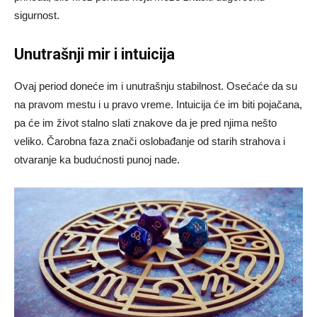
sigurnost.
Unutrašnji mir i intuicija
Ovaj period doneće im i unutrašnju stabilnost. Osećaće da su
na pravom mestu i u pravo vreme. Intuicija će im biti pojačana,
pa će im život stalno slati znakove da je pred njima nešto
veliko. Čarobna faza znači oslobađanje od starih strahova i
otvaranje ka budućnosti punoj nade.