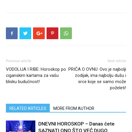
Previous article
Next article
VODOLIJA I RIBE: Horoskop po
PRIČA O OVNU: Ovo je najbolji
ciganskim kartama za vašu
zodijak, ima najbolju dušu i
blisku budućnost!
srce koje se samo može
poželeti!
RELATED ARTICLES
MORE FROM AUTHOR
DNEVNI HOROSKOP – Danas ćete
SAZNATI ONO ŠTO VEĆ DUGO