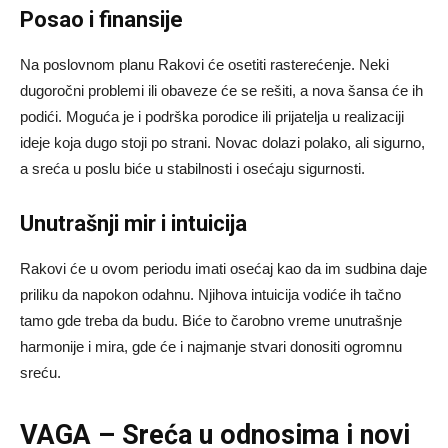
Posao i finansije
Na poslovnom planu Rakovi će osetiti rasterećenje. Neki
dugoročni problemi ili obaveze će se rešiti, a nova šansa će ih
podići. Moguća je i podrška porodice ili prijatelja u realizaciji
ideje koja dugo stoji po strani. Novac dolazi polako, ali sigurno,
a sreća u poslu biće u stabilnosti i osećaju sigurnosti.
Unutrašnji mir i intuicija
Rakovi će u ovom periodu imati osećaj kao da im sudbina daje
priliku da napokon odahnu. Njihova intuicija vodiće ih tačno
tamo gde treba da budu. Biće to čarobno vreme unutrašnje
harmonije i mira, gde će i najmanje stvari donositi ogromnu
sreću.
VAGA – Sreća u odnosima i novi