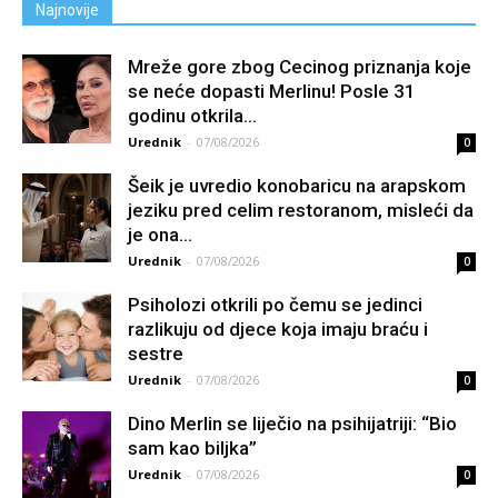
Najnovije
Mreže gore zbog Cecinog priznanja koje
se neće dopasti Merlinu! Posle 31
godinu otkrila...
Urednik
-
07/08/2026
0
Šeik je uvredio konobaricu na arapskom
jeziku pred celim restoranom, misleći da
je ona...
Urednik
-
07/08/2026
0
Psiholozi otkrili po čemu se jedinci
razlikuju od djece koja imaju braću i
sestre
Urednik
-
07/08/2026
0
Dino Merlin se liječio na psihijatriji: “Bio
sam kao biljka”
Urednik
-
07/08/2026
0