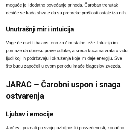
moguće je i dodatno povećanje prihoda. Čaroban trenutak
desiće se kada shvate da su prepreke prošlosti ostale iza njih.
Unutrašnji mir i intuicija
Vage će osetiti balans, ono za čim stalno teže. Intuicija im
pomaže da donesu prave odluke, a sreća kuca na vrata u vidu
ljudi koji ih podržavaju i okruženja koje im daje energiju. Sve
što budu započeli u ovom periodu imaće blagoslov zvezda.
JARAC – Čarobni uspon i snaga
ostvarenja
Ljubav i emocije
Jarčevi, poznati po svojoj ozbiljnosti i posvećenosti, konačno