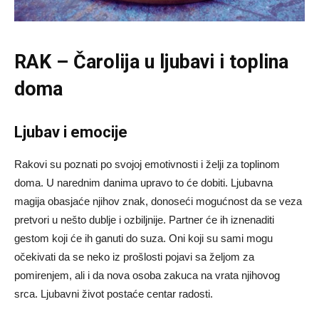
RAK – Čarolija u ljubavi i toplina
doma
Ljubav i emocije
Rakovi su poznati po svojoj emotivnosti i želji za toplinom
doma. U narednim danima upravo to će dobiti. Ljubavna
magija obasjaće njihov znak, donoseći mogućnost da se veza
pretvori u nešto dublje i ozbiljnije. Partner će ih iznenaditi
gestom koji će ih ganuti do suza. Oni koji su sami mogu
očekivati da se neko iz prošlosti pojavi sa željom za
pomirenjem, ali i da nova osoba zakuca na vrata njihovog
srca. Ljubavni život postaće centar radosti.