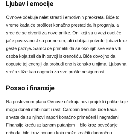
Ljubav i emocije
Ovnove očekuje nalet strasti i emotivnih preokreta. Biće to
vreme kada će prošlost konačno prestati da ih proganja, a
srce će se otvoriti za nove prilike. Oni koji su u vezi osetiće
jače povezanost sa partnerom, ali i dobijati potvrde ljubavi kroz
geste pažnje. Samci će primetiti da se oko njih sve više vrti
osoba koja želi da ih osvoji iskrenošću. Biće dovoljno da
dopuste toj energiji da probudi ono iskonsko u njima. Ljubavna
sreća stiže kao nagrada za sve prošle nesigurnosti.
Posao i finansije
Na poslovnom planu Ovnove očekuju novi projekti i prilike koje
mogu doneti stabilnost i rast. Čaroban trenutak biće kada
shvate da su njihovi napori konačno primećeni i nagrađeni.
Finansije kreću uzlaznom putanjom – bilo kroz povećanje
prihoda, bilo kroz ponudu koja može značiti dugoročnu