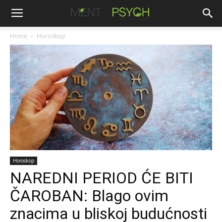
Home
Horoskop
Horoskop
NAREDNI PERIOD ĆE BITI
ČAROBAN: Blago ovim
znacima u bliskoj budućnosti