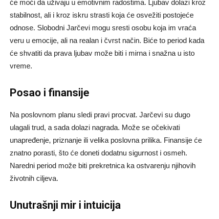
će moći da uživaju u emotivnim radostima. Ljubav dolazi kroz
stabilnost, ali i kroz iskru strasti koja će osvežiti postojeće
odnose. Slobodni Jarčevi mogu sresti osobu koja im vraća
veru u emocije, ali na realan i čvrst način. Biće to period kada
će shvatiti da prava ljubav može biti i mirna i snažna u isto
vreme.
Posao i finansije
Na poslovnom planu sledi pravi procvat. Jarčevi su dugo
ulagali trud, a sada dolazi nagrada. Može se očekivati
unapređenje, priznanje ili velika poslovna prilika. Finansije će
znatno porasti, što će doneti dodatnu sigurnost i osmeh.
Naredni period može biti prekretnica ka ostvarenju njihovih
životnih ciljeva.
Unutrašnji mir i intuicija