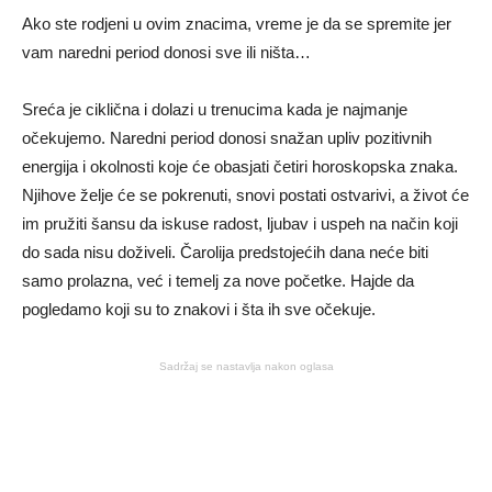
Ako ste rodjeni u ovim znacima, vreme je da se spremite jer
vam naredni period donosi sve ili ništa…
Sreća je ciklična i dolazi u trenucima kada je najmanje
očekujemo. Naredni period donosi snažan upliv pozitivnih
energija i okolnosti koje će obasjati četiri horoskopska znaka.
Njihove želje će se pokrenuti, snovi postati ostvarivi, a život će
im pružiti šansu da iskuse radost, ljubav i uspeh na način koji
do sada nisu doživeli. Čarolija predstojećih dana neće biti
samo prolazna, već i temelj za nove početke. Hajde da
pogledamo koji su to znakovi i šta ih sve očekuje.
Sadržaj se nastavlja nakon oglasa