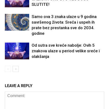
SLUTITE!
Samo ova 3 znaka ulaze u 9 godina
savršenog života: Sreća i uspeh ih
prate bez prestanka sve do 2034.
godine
Od sutra sve kreće nabolje: Ovih 5
znakova ulaze u period velike sreće i
olakšanja
LEAVE A REPLY