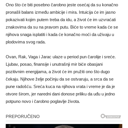
Ono što će biti posebno čarobno jeste osećaj da su konačno
pronašli balans između ambicije i mira. Intuicija će im jasno
pokazivati kojim putem treba da idu, a život će im uzvraćati
znakovima da su na pravom putu. Biće to vreme kada će se
njihova snaga isplatiti i kada će konačno moći da uživaju u
plodovima svog rada.
Ovan, Rak, Vaga i Jarac ulaze u period pun čarolije i sreće.
Ljubav, posao, finansije i unutrašnji mir biće obasjani
pozitivnim energijama, a život će im pružiti ono što dugo
čekaju. Njihove želje počinju da se ostvaruju, a srca da se
pune radošću. Sreća kuca na njihova vrata i vreme je da je
otvore širom, jer naredni dani donose priliku da uđu u jedno
potpuno novo i čarobno poglavlje života.