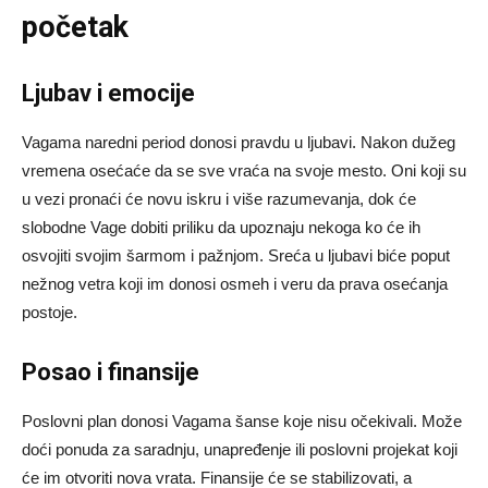
početak
Ljubav i emocije
Vagama naredni period donosi pravdu u ljubavi. Nakon dužeg
vremena osećaće da se sve vraća na svoje mesto. Oni koji su
u vezi pronaći će novu iskru i više razumevanja, dok će
slobodne Vage dobiti priliku da upoznaju nekoga ko će ih
osvojiti svojim šarmom i pažnjom. Sreća u ljubavi biće poput
nežnog vetra koji im donosi osmeh i veru da prava osećanja
postoje.
Posao i finansije
Poslovni plan donosi Vagama šanse koje nisu očekivali. Može
doći ponuda za saradnju, unapređenje ili poslovni projekat koji
će im otvoriti nova vrata. Finansije će se stabilizovati, a