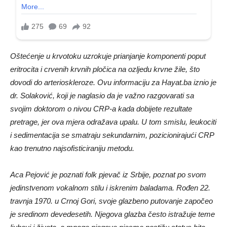
Oštećenje u krvotoku uzrokuje prianjanje komponenti poput
eritrocita i crvenih krvnih pločica na ozljedu krvne žile, što
dovodi do arterioskleroze. Ovu informaciju za Hayat.ba iznio je
dr. Solaković, koji je naglasio da je važno razgovarati sa
svojim doktorom o nivou CRP-a kada dobijete rezultate
pretrage, jer ova mjera odražava upalu. U tom smislu, leukociti
i sedimentacija se smatraju sekundarnim, pozicionirajući CRP
kao trenutno najsofisticiraniju metodu.
Aca Pejović je poznati folk pjevač iz Srbije, poznat po svom
jedinstvenom vokalnom stilu i iskrenim baladama. Rođen 22.
travnja 1970. u Crnoj Gori, svoje glazbeno putovanje započeo
je sredinom devedesetih. Njegova glazba često istražuje teme