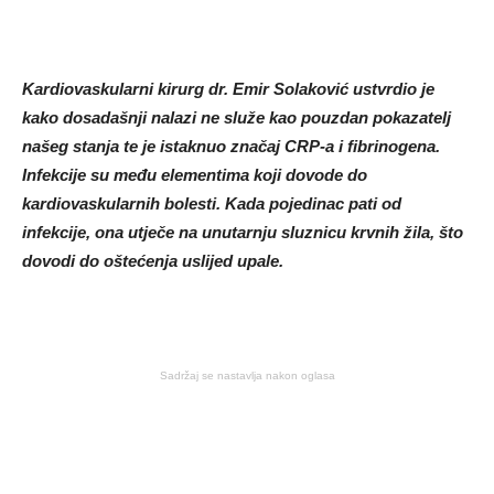
Kardiovaskularni kirurg dr. Emir Solaković ustvrdio je
kako dosadašnji nalazi ne služe kao pouzdan pokazatelj
našeg stanja te je istaknuo značaj CRP-a i fibrinogena.
Infekcije su među elementima koji dovode do
kardiovaskularnih bolesti. Kada pojedinac pati od
infekcije, ona utječe na unutarnju sluznicu krvnih žila, što
dovodi do oštećenja uslijed upale.
Sadržaj se nastavlja nakon oglasa