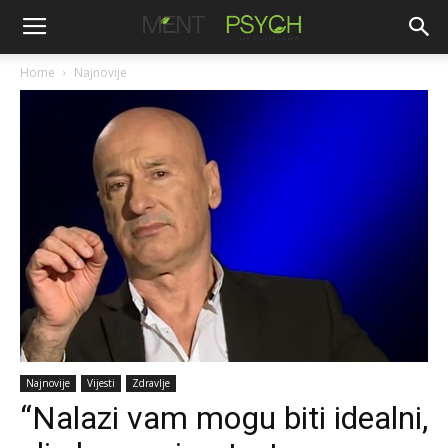
Home
Najnovije
Najnovije
Vijesti
Zdravlje
“Nalazi vam mogu biti idealni,