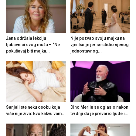
Žena održala lekciju
Nije pozvao svoju majku na
ljubavnici svog muža – “Ne
vjenčanje jer se stidio njenog
pokušavaj biti majka...
jednostavnog...
Sanjali ste neku osobu koja
Dino Merlin se oglasio nakon
više nije živa: Evo kakvu vam...
tvrdnji da je prevario ljude i...