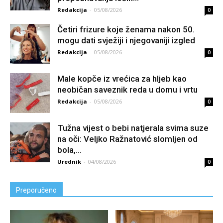
Redakcija
-
05/08/2026
0
Četiri frizure koje ženama nakon 50.
mogu dati svježiji i njegovaniji izgled
Redakcija
-
05/08/2026
0
Male kopče iz vrećica za hljeb kao
neobičan saveznik reda u domu i vrtu
Redakcija
-
05/08/2026
0
Tužna vijest o bebi natjerala svima suze
na oči: Veljko Ražnatović slomljen od
boIa,...
Urednik
-
04/08/2026
0
Preporučeno