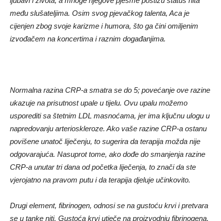
ljubavi i života, a mnoge njegove pjesme postižu status hita
među slušateljima. Osim svog pjevačkog talenta, Aca je
cijenjen zbog svoje karizme i humora, što ga čini omiljenim
izvođačem na koncertima i raznim događanjima.
Normalna razina CRP-a smatra se do 5; povećanje ove razine
ukazuje na prisutnost upale u tijelu. Ovu upalu možemo
usporediti sa štetnim LDL masnoćama, jer ima ključnu ulogu u
napredovanju arterioskleroze. Ako vaše razine CRP-a ostanu
povišene unatoč liječenju, to sugerira da terapija možda nije
odgovarajuća. Nasuprot tome, ako dođe do smanjenja razine
CRP-a unutar tri dana od početka liječenja, to znači da ste
vjerojatno na pravom putu i da terapija djeluje učinkovito.
Drugi element, fibrinogen, odnosi se na gustoću krvi i pretvara
se u tanke niti. Gustoća krvi utječe na proizvodnju fibrinogena,