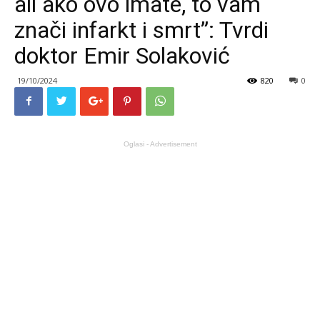
ali ako ovo imate, to vam
znači infarkt i smrt”: Tvrdi
doktor Emir Solaković
19/10/2024
820
0
Oglasi - Advertisement