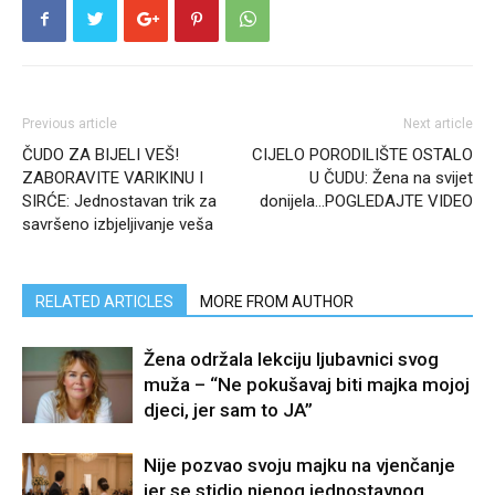
Previous article
Next article
ČUDO ZA BIJELI VEŠ!
CIJELO PORODILIŠTE OSTALO
ZABORAVITE VARIKINU I
U ČUDU: Žena na svijet
SIRĆE: Jednostavan trik za
donijela…POGLEDAJTE VIDEO
savršeno izbjeljivanje veša
RELATED ARTICLES
MORE FROM AUTHOR
Žena održala lekciju ljubavnici svog
muža – “Ne pokušavaj biti majka mojoj
djeci, jer sam to JA”
Nije pozvao svoju majku na vjenčanje
jer se stidio njenog jednostavnog