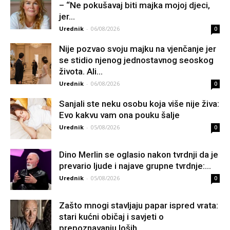
– “Ne pokušavaj biti majka mojoj djeci,
jer...
Urednik
-
06/08/2026
0
Nije pozvao svoju majku na vjenčanje jer
se stidio njenog jednostavnog seoskog
života. Ali...
Urednik
-
06/08/2026
0
Sanjali ste neku osobu koja više nije živa:
Evo kakvu vam ona pouku šalje
Urednik
-
05/08/2026
0
Dino Merlin se oglasio nakon tvrdnji da je
prevario ljude i najave grupne tvrdnje:...
Urednik
-
05/08/2026
0
Zašto mnogi stavljaju papar ispred vrata:
stari kućni običaj i savjeti o
prepoznavanju loših...