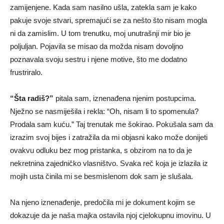
zamijenjene. Kada sam nasilno ušla, zatekla sam je kako
pakuje svoje stvari, spremajući se za nešto što nisam mogla
ni da zamislim. U tom trenutku, moj unutrašnji mir bio je
poljuljan. Pojavila se misao da možda nisam dovoljno
poznavala svoju sestru i njene motive, što me dodatno
frustriralo.
“Šta radiš?”
pitala sam, iznenađena njenim postupcima.
Nježno se nasmiješila i rekla: “Oh, nisam li to spomenula?
Prodala sam kuću.” Taj trenutak me šokirao. Pokušala sam da
izrazim svoj bijes i zatražila da mi objasni kako može donijeti
ovakvu odluku bez mog pristanka, s obzirom na to da je
nekretnina zajedničko vlasništvo. Svaka reč koja je izlazila iz
mojih usta činila mi se besmislenom dok sam je slušala.
Na njeno iznenađenje, predočila mi je dokument kojim se
dokazuje da je naša majka ostavila njoj cjelokupnu imovinu. U