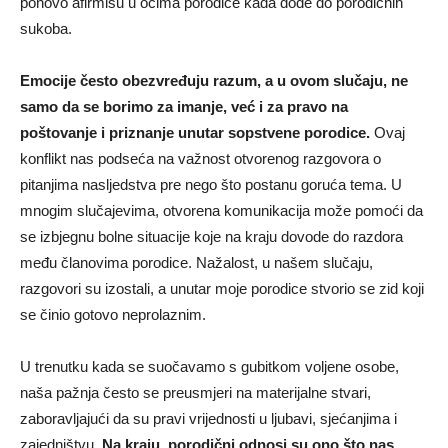
ponovo afirmišu u očima porodice kada dođe do porodičnih
sukoba.
Emocije često obezvređuju razum, a u ovom slučaju, ne
samo da se borimo za imanje, već i za pravo na
poštovanje i priznanje unutar sopstvene porodice.
Ovaj
konflikt nas podseća na važnost otvorenog razgovora o
pitanjima nasljedstva pre nego što postanu goruća tema. U
mnogim slučajevima, otvorena komunikacija može pomoći da
se izbjegnu bolne situacije koje na kraju dovode do razdora
među članovima porodice. Nažalost, u našem slučaju,
razgovori su izostali, a unutar moje porodice stvorio se zid koji
se činio gotovo neprolaznim.
U trenutku kada se suočavamo s gubitkom voljene osobe,
naša pažnja često se preusmjeri na materijalne stvari,
zaboravljajući da su pravi vrijednosti u ljubavi, sjećanjima i
zajedništvu.
Na kraju, porodični odnosi su ono što nas