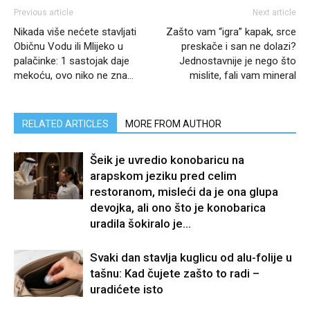
Previous article
Next article
Nikada više nećete stavljati
Zašto vam “igra” kapak, srce
Običnu Vodu ili Mlijeko u
preskače i san ne dolazi?
palačinke: 1 sastojak daje
Jednostavnije je nego što
mekoću, ovo niko ne zna…
mislite, fali vam mineral
RELATED ARTICLES
MORE FROM AUTHOR
Šeik je uvredio konobaricu na
arapskom jeziku pred celim
restoranom, misleći da je ona glupa
devojka, ali ono što je konobarica
uradila šokiralo je...
Svaki dan stavlja kuglicu od alu-folije u
tašnu: Kad čujete zašto to radi –
uradićete isto