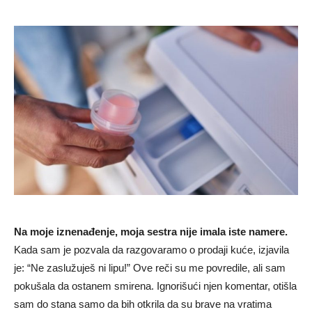
Na moje iznenađenje, moja sestra nije imala iste namere.
Kada sam je pozvala da razgovaramo o prodaji kuće, izjavila
je: “Ne zaslužuješ ni lipu!” Ove reči su me povredile, ali sam
pokušala da ostanem smirena. Ignorišući njen komentar, otišla
sam do stana samo da bih otkrila da su brave na vratima