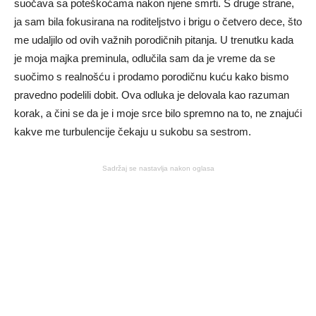
suočava sa poteškoćama nakon njene smrti. S druge strane,
ja sam bila fokusirana na roditeljstvo i brigu o četvero dece, što
me udaljilo od ovih važnih porodičnih pitanja. U trenutku kada
je moja majka preminula, odlučila sam da je vreme da se
suočimo s realnošću i prodamo porodičnu kuću kako bismo
pravedno podelili dobit. Ova odluka je delovala kao razuman
korak, a čini se da je i moje srce bilo spremno na to, ne znajući
kakve me turbulencije čekaju u sukobu sa sestrom.
Sadržaj se nastavlja nakon oglasa