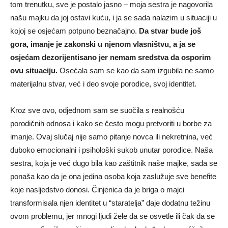
tom trenutku, sve je postalo jasno – moja sestra je nagovorila
našu majku da joj ostavi kuću, i ja se sada nalazim u situaciji u
kojoj se osjećam potpuno beznačajno.
Da stvar bude još
gora, imanje je zakonski u njenom vlasništvu, a ja se
osjećam dezorijentisano jer nemam sredstva da osporim
ovu situaciju.
Osećala sam se kao da sam izgubila ne samo
materijalnu stvar, već i deo svoje porodice, svoj identitet.
Kroz sve ovo, odjednom sam se suočila s realnošću
porodičnih odnosa i kako se često mogu pretvoriti u borbe za
imanje. Ovaj slučaj nije samo pitanje novca ili nekretnina, već
duboko emocionalni i psihološki sukob unutar porodice. Naša
sestra, koja je već dugo bila kao zaštitnik naše majke, sada se
ponaša kao da je ona jedina osoba koja zaslužuje sve benefite
koje nasljedstvo donosi. Činjenica da je briga o majci
transformisala njen identitet u “staratelja” daje dodatnu težinu
ovom problemu, jer mnogi ljudi žele da se osvetle ili čak da se