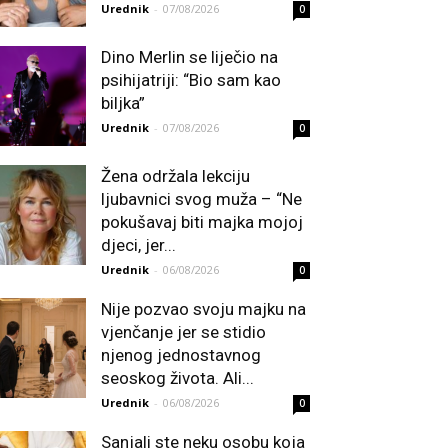
Urednik
-
07/08/2026
0
Dino Merlin se liječio na
psihijatriji: “Bio sam kao
biljka”
Urednik
-
07/08/2026
0
Žena održala lekciju
ljubavnici svog muža – “Ne
pokušavaj biti majka mojoj
djeci, jer...
Urednik
-
06/08/2026
0
Nije pozvao svoju majku na
vjenčanje jer se stidio
njenog jednostavnog
seoskog života. Ali...
Urednik
-
06/08/2026
0
Sanjali ste neku osobu koja