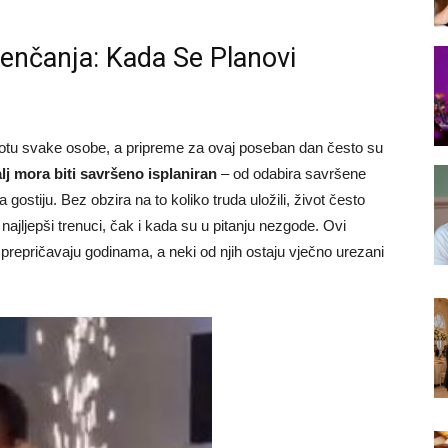
enčanja: Kada Se Planovi
ivotu svake osobe, a pripreme za ovaj poseban dan često su
lj mora biti savršeno isplaniran
– od odabira savršene
gostiju. Bez obzira na to koliko truda uložili, život često
jljepši trenuci, čak i kada su u pitanju nezgode. Ovi
prepričavaju godinama, a neki od njih ostaju vječno urezani