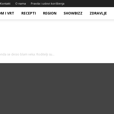
Kontakt
O nama
Pravila i uslovi korištenja
M I VRT
RECEPTI
REGION
SHOWBIZZ
ZDRAVLJE
nda se desio blam veka: Roditelji su...