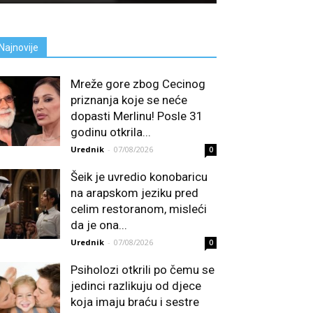
Najnovije
Mreže gore zbog Cecinog
priznanja koje se neće
dopasti Merlinu! Posle 31
godinu otkrila...
Urednik
-
07/08/2026
0
Šeik je uvredio konobaricu
na arapskom jeziku pred
celim restoranom, misleći
da je ona...
Urednik
-
07/08/2026
0
Psiholozi otkrili po čemu se
jedinci razlikuju od djece
koja imaju braću i sestre