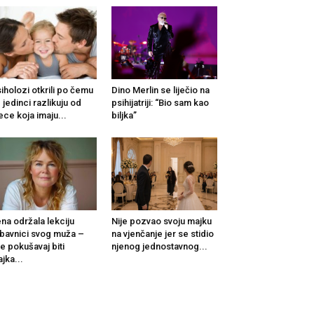
iholozi otkrili po čemu
Dino Merlin se liječio na
 jedinci razlikuju od
psihijatriji: “Bio sam kao
ece koja imaju...
biljka”
na održala lekciju
Nije pozvao svoju majku
ubavnici svog muža –
na vjenčanje jer se stidio
e pokušavaj biti
njenog jednostavnog...
jka...