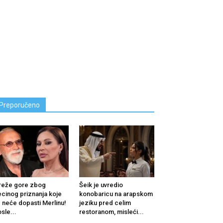
Preporučeno
reže gore zbog
Šeik je uvredio
cinog priznanja koje
konobaricu na arapskom
 neće dopasti Merlinu!
jeziku pred celim
sle...
restoranom, misleći...