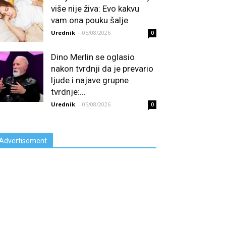
više nije živa: Evo kakvu
vam ona pouku šalje
Urednik
-
05/08/2026
0
Dino Merlin se oglasio
nakon tvrdnji da je prevario
ljude i najave grupne
tvrdnje:...
Urednik
-
05/08/2026
0
Advertisement