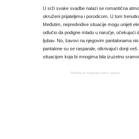
U srži svake svadbe nalazi se romantična atmos
okruženi prijateljima i porodicom. U tom trenut
Međutim, nepredvidive situacije mogu unijeti e
odlučio da podigne mladu u naručje, očekujući d
ljubav. No, šavovi na njegovim pantalonama nisu 
pantalone su se rasparale, otkrivajući donji veš
situacijom koja bi mnogima bila izuzetno sramo
Sadržaj se nastavlja nakon oglasa