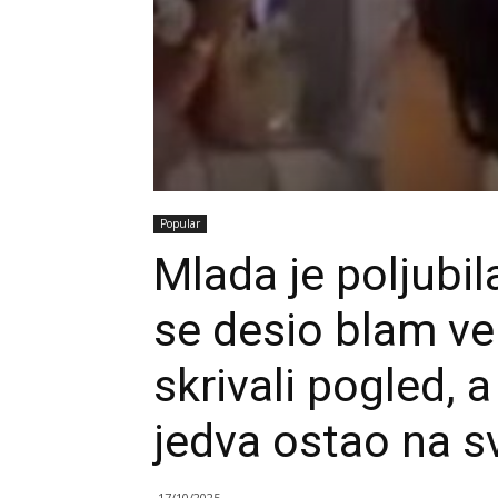
Popular
Mlada je poljubi
se desio blam vek
skrivali pogled, 
jedva ostao na s
17/10/2025