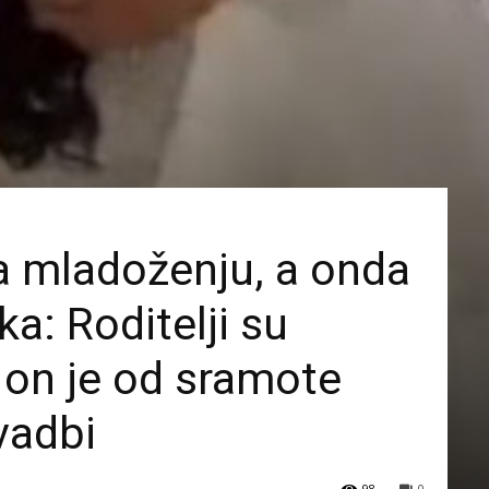
la mladoženju, a onda
a: Roditelji su
a on je od sramote
vadbi
98
0