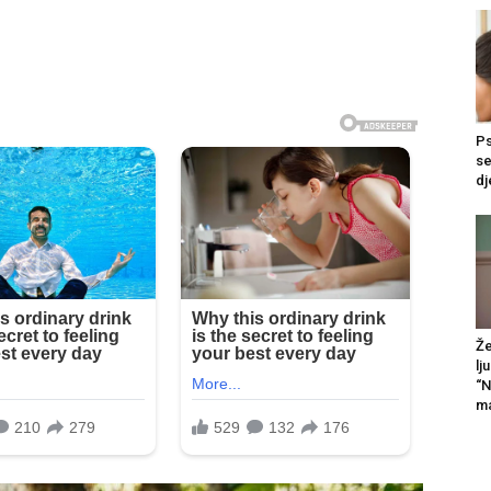
Ps
se
dj
Že
lj
“N
ma