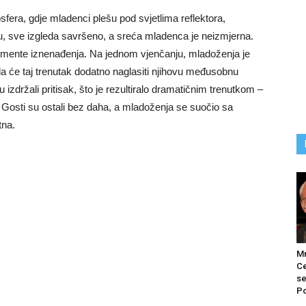
fera, gdje mladenci plešu pod svjetlima reflektora,
ku, sve izgleda savršeno, a sreća mladenca je neizmjerna.
lemente iznenađenja. Na jednom vjenčanju, mladoženja je
a će taj trenutak dodatno naglasiti njihovu međusobnu
izdržali pritisak, što je rezultiralo dramatičnim trenutkom –
. Gosti su ostali bez daha, a mladoženja se suočio sa
tna.
M
Ce
se
Po