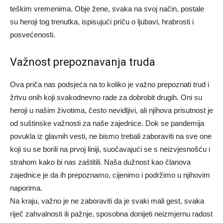
teškim vremenima. Obje žene, svaka na svoj način, postale
su heroji tog trenutka, ispisujući priču o ljubavi, hrabrosti i
posvećenosti.
Važnost prepoznavanja truda
Ova priča nas podsjeća na to koliko je važno prepoznati trud i
žrtvu onih koji svakodnevno rade za dobrobit drugih. Oni su
heroji u našim životima, često nevidljivi, ali njihova prisutnost je
od suštinske važnosti za naše zajednice.
Dok se pandemija
povukla iz glavnih vesti, ne bismo trebali zaboraviti na sve one
koji su se borili na prvoj liniji, suočavajući se s neizvjesnošću i
strahom kako bi nas zaštitili. Naša dužnost kao članova
zajednice je da ih prepoznamo, cijenimo i podržimo u njihovim
naporima.
Na kraju, važno je ne zaboraviti da je svaki mali gest, svaka
riječ zahvalnosti ili pažnje, sposobna donijeti neizmjernu radost