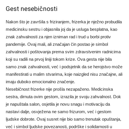
Gest nesebičnosti
Nakon što je završila s friziranjem, frizerka je nježno probudila
medicinsku sestru i objasnila joj da je usluga besplatna, kao
znak zahvalnosti za njen izniman rad i trud u borbi protiv
pandemije. Ovaj mali, ali značajan čin postao je simbol
zahvalnosti i poštovanja prema svim zdravstvenim radnicima
koji su radili na prvoj liniji tokom krize. Ova gesta nije bila
samo znak zahvalnosti, već i podsjetnik da se herojstvo može
manifestirati u malim stvarima, koje naizgled nisu značajne, ali
imaju duboko emocionalno značenje.
Nesebičnost frizerke nije prošla nezapaženo. Medicinska
sestra, dirnuta ovim gestom, izrazila je svoju zahvalnost. Dok
je napuštala salon, osjetila je novu snagu i motivaciju da
nastavi dalje, osvježena ne samo frizurom, već i gestom
ljudske dobrote. Ovaj susret nije bio samo trenutak opuštanja,
već i simbol ljudske povezanosti, podrške i solidarnosti u