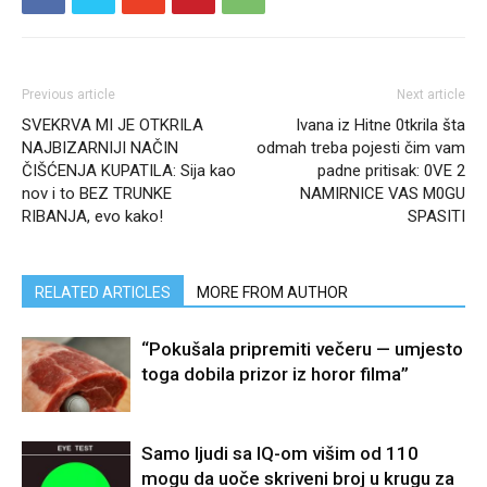
Previous article
Next article
SVEKRVA MI JE OTKRILA
Ivana iz Hitne 0tkrila šta
NAJBIZARNIJI NAČIN
odmah treba pojesti čim vam
ČIŠĆENJA KUPATILA: Sija kao
padne pritisak: 0VE 2
nov i to BEZ TRUNKE
NAMIRNICE VAS M0GU
RIBANJA, evo kako!
SPASITI
RELATED ARTICLES
MORE FROM AUTHOR
“Pokušala pripremiti večeru — umjesto
toga dobila prizor iz horor filma”
Samo ljudi sa IQ-om višim od 110
mogu da uoče skriveni broj u krugu za