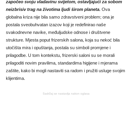
započeo svoju vladavinu svijetom, ostavljajući za sobom
neizbrisiv trag na životima ljudi širom planeta.
Ova
globalna kriza nije bila samo zdravstveni problem; ona je
postala sveobuhvatan izazov koji je redefinirao naše
svakodnevne navike, međuljudske odnose i društvene
strukture. Mjesta poput frizerskih salona, koja su nekoć bila
utočišta mira i opuštanja, postala su simboli promjene i
prilagodbe. U tom kontekstu, frizerski saloni su se morali
prilagoditi novim pravilima, standardima higijene i mjerama
zaštite, kako bi mogli nastaviti sa radom i pružiti usluge svojim
klijentima.
Sadržaj se nastavlja nakon oglasa