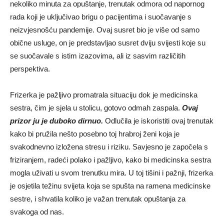
nekoliko minuta za opuštanje, trenutak odmora od napornog
rada koji je uključivao brigu o pacijentima i suočavanje s
neizvjesnošću pandemije. Ovaj susret bio je više od samo
obične usluge, on je predstavljao susret dviju svijesti koje su
se suočavale s istim izazovima, ali iz sasvim različitih
perspektiva.
Frizerka je pažljivo promatrala situaciju dok je medicinska
sestra, čim je sjela u stolicu, gotovo odmah zaspala.
Ovaj
prizor ju je duboko dirnuo.
Odlučila je iskoristiti ovaj trenutak
kako bi pružila nešto posebno toj hrabroj ženi koja je
svakodnevno izložena stresu i riziku. Savjesno je započela s
friziranjem, radeći polako i pažljivo, kako bi medicinska sestra
mogla uživati u svom trenutku mira. U toj tišini i pažnji, frizerka
je osjetila težinu svijeta koja se spušta na ramena medicinske
sestre, i shvatila koliko je važan trenutak opuštanja za
svakoga od nas.