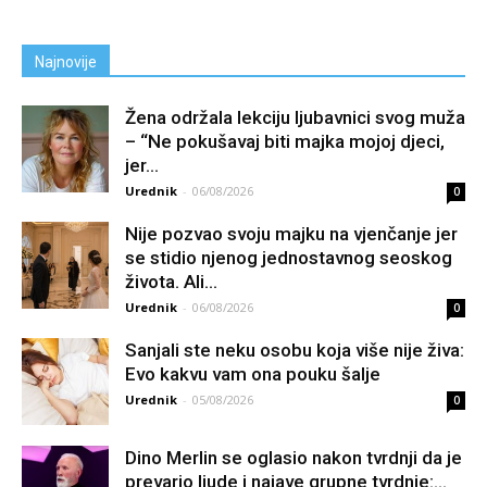
Najnovije
Žena održala lekciju ljubavnici svog muža
– “Ne pokušavaj biti majka mojoj djeci,
jer...
Urednik
-
06/08/2026
0
Nije pozvao svoju majku na vjenčanje jer
se stidio njenog jednostavnog seoskog
života. Ali...
Urednik
-
06/08/2026
0
Sanjali ste neku osobu koja više nije živa:
Evo kakvu vam ona pouku šalje
Urednik
-
05/08/2026
0
Dino Merlin se oglasio nakon tvrdnji da je
prevario ljude i najave grupne tvrdnje:...