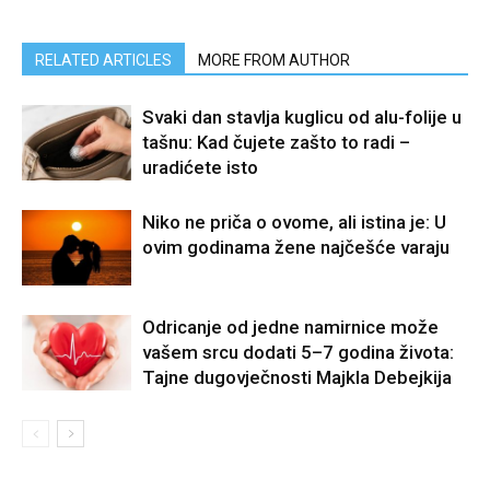
RELATED ARTICLES
MORE FROM AUTHOR
Svaki dan stavlja kuglicu od alu-folije u
tašnu: Kad čujete zašto to radi –
uradićete isto
Niko ne priča o ovome, ali istina je: U
ovim godinama žene najčešće varaju
Odricanje od jedne namirnice može
vašem srcu dodati 5–7 godina života:
Tajne dugovječnosti Majkla Debejkija