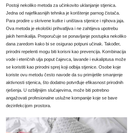
Postoji nekoliko metoda za učinkovito uklanjanje stjenica.
Jedna od najefikasnijih tehnika je korištenje parnog čistača.
Para prodire u skrivene kutke i uništava stjenice i njihova jaja.
Ova metoda je ekološki prihvatljiva i ne zahtijeva upotrebu
jakih hemikalija. Preporučuje se ponavljanje postupka nekoliko
dana zaredom kako bi se osigurao potpuni učinak. Također,
prirodni repelenti mogu biti korisni kao prevencija. Kombinacija
vode i eteričnih ulja poput čajevca, lavande i eukaliptusa može
se koristiti kao prirodni sprej koji odbija stjenice. Osobe koje
koriste ovu metodu često navode da su primijetile smanjenje
aktivnosti stjenica, što dodatno potvrđuje efikasnost prirodnih
rješenja. U ozbiljnijim slučajevima, može biti potrebno
angažovati profesionalne uslužne kompanije koje se bave
dezinfekcijom prostora.