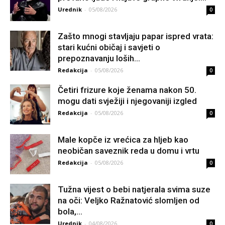
Urednik
-
05/08/2026
0
Zašto mnogi stavljaju papar ispred vrata:
stari kućni običaj i savjeti o
prepoznavanju loših...
Redakcija
-
05/08/2026
0
Četiri frizure koje ženama nakon 50.
mogu dati svježiji i njegovaniji izgled
Redakcija
-
05/08/2026
0
Male kopče iz vrećica za hljeb kao
neobičan saveznik reda u domu i vrtu
Redakcija
-
05/08/2026
0
Tužna vijest o bebi natjerala svima suze
na oči: Veljko Ražnatović slomljen od
boIa,...
Urednik
-
04/08/2026
0