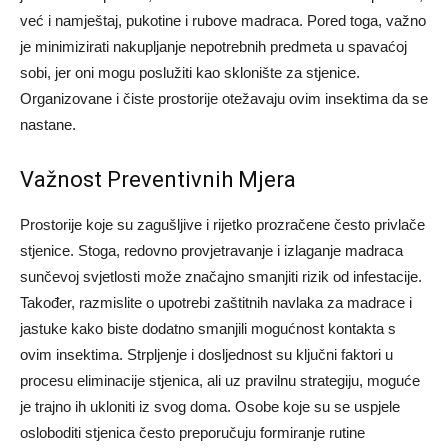
već i namještaj, pukotine i rubove madraca. Pored toga, važno
je minimizirati nakupljanje nepotrebnih predmeta u spavaćoj
sobi, jer oni mogu poslužiti kao sklonište za stjenice.
Organizovane i čiste prostorije otežavaju ovim insektima da se
nastane.
Važnost Preventivnih Mjera
Prostorije koje su zagušljive i rijetko prozračene često privlače
stjenice. Stoga, redovno provjetravanje i izlaganje madraca
sunčevoj svjetlosti može značajno smanjiti rizik od infestacije.
Također, razmislite o upotrebi zaštitnih navlaka za madrace i
jastuke kako biste dodatno smanjili mogućnost kontakta s
ovim insektima.
Strpljenje i dosljednost su ključni faktori u
procesu eliminacije stjenica, ali uz pravilnu strategiju, moguće
je trajno ih ukloniti iz svog doma. Osobe koje su se uspjele
osloboditi stjenica često preporučuju formiranje rutine