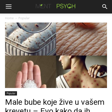
Home
Popular
Popular
Male bube koje žive u vašem
krevetu – Evo kako da ih