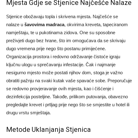
Mjesta Gdje se Stjenice Najčešće Nalaze
Stjenice obožavaju topla i skrivena mjesta. Najčešće se
nalaze u
šavovima madraca
, okvirima kreveta, tapeciranom
namještaju, te u pukotinama zidova. One su sposobne
preživjeti dugo bez hrane, što im omogućava da se skrivaju
dugo vremena prije nego što postanu primijećene.
Organizacija prostora i redovno održavanje čistoće igraju
ključnu ulogu u sprečavanju infestacije. Čak i najmanje
nesigurno mjesto može postati njihov dom, stoga je važno
obratiti pažnju na svaki kutak vaše spavaće sobe. Preporučuje
se redovno provjeravanje ovih mjesta, kao i čišćenje i
dezinfekcija posteljine. Takođe, prilikom putovanja, obavezno
pregledajte krevet i prtljag prije nego što se smjestite u hotel ili
drugu vrstu smještaja.
Metode Uklanjanja Stjenica