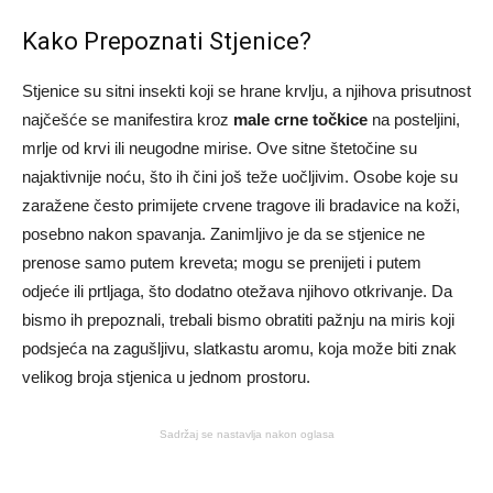
Kako Prepoznati Stjenice?
Stjenice su sitni insekti koji se hrane krvlju, a njihova prisutnost
najčešće se manifestira kroz
male crne točkice
na posteljini,
mrlje od krvi ili neugodne mirise. Ove sitne štetočine su
najaktivnije noću, što ih čini još teže uočljivim. Osobe koje su
zaražene često primijete crvene tragove ili bradavice na koži,
posebno nakon spavanja. Zanimljivo je da se stjenice ne
prenose samo putem kreveta; mogu se prenijeti i putem
odjeće ili prtljaga, što dodatno otežava njihovo otkrivanje. Da
bismo ih prepoznali, trebali bismo obratiti pažnju na miris koji
podsjeća na zagušljivu, slatkastu aromu, koja može biti znak
velikog broja stjenica u jednom prostoru.
Sadržaj se nastavlja nakon oglasa