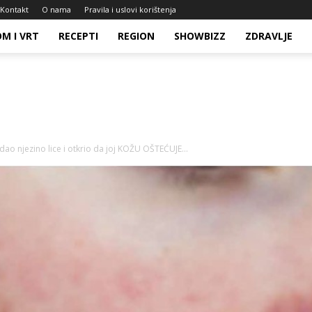
Kontakt
O nama
Pravila i uslovi korištenja
M I VRT
RECEPTI
REGION
SHOWBIZZ
ZDRAVLJE
o njezino lice i otkrio da joj KOŽU OŠTEĆUJE...