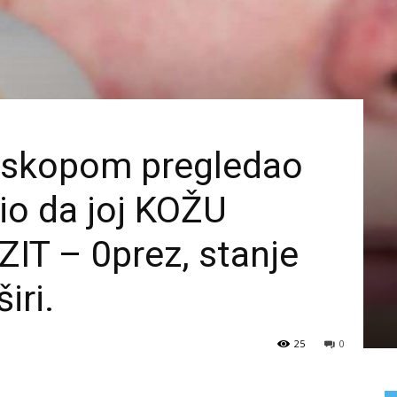
moskopom pregledao
rio da joj KOŽU
T – 0prez, stanje
iri.
25
0