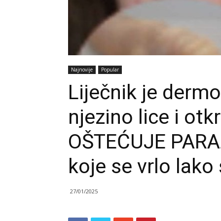
Najnovije
Popular
Liječnik je der
njezino lice i otk
OŠTEĆUJE PARAZI
koje se vrlo lako š
27/01/2025