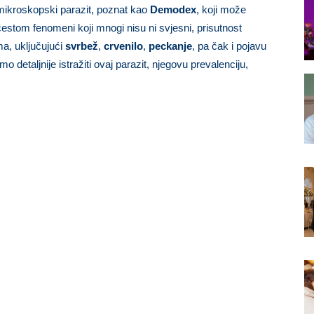
i mikroskopski parazit, poznat kao
Demodex
, koji može
 čestom fenomeni koji mnogi nisu ni svjesni, prisutnost
a, uključujući
svrbež
,
crvenilo
,
peckanje
, pa čak i pojavu
o detaljnije istražiti ovaj parazit, njegovu prevalenciju,