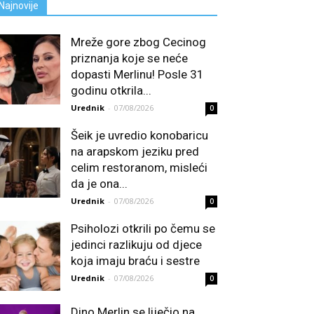
Najnovije
Mreže gore zbog Cecinog
priznanja koje se neće
dopasti Merlinu! Posle 31
godinu otkrila...
Urednik
-
07/08/2026
0
Šeik je uvredio konobaricu
na arapskom jeziku pred
celim restoranom, misleći
da je ona...
Urednik
-
07/08/2026
0
Psiholozi otkrili po čemu se
jedinci razlikuju od djece
koja imaju braću i sestre
Urednik
-
07/08/2026
0
Dino Merlin se liječio na