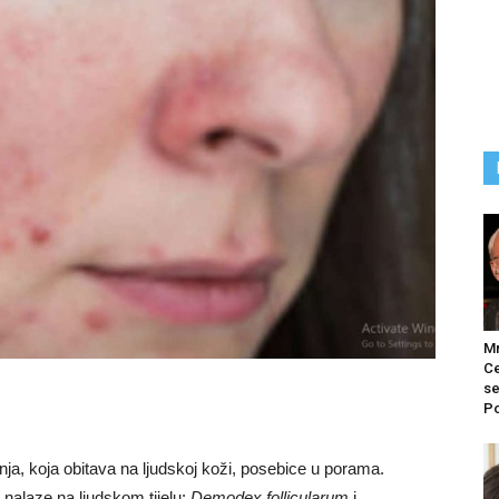
M
Ce
se
Po
nja, koja obitava na ljudskoj koži, posebice u porama.
nalaze na ljudskom tijelu:
Demodex follicularum
i