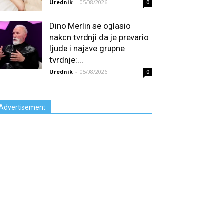
Urednik
-
05/08/2026
0
Dino Merlin se oglasio
nakon tvrdnji da je prevario
ljude i najave grupne
tvrdnje:...
Urednik
-
05/08/2026
0
Advertisement