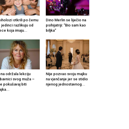
iholozi otkrili po čemu
Dino Merlin se liječio na
 jedinci razlikuju od
psihijatriji: “Bio sam kao
ece koja imaju...
biljka”
na održala lekciju
Nije pozvao svoju majku
ubavnici svog muža –
na vjenčanje jer se stidio
e pokušavaj biti
njenog jednostavnog...
jka...