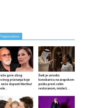
Preporučeno
reže gore zbog
Šeik je uvredio
cinog priznanja koje
konobaricu na arapskom
 neće dopasti Merlinu!
jeziku pred celim
sle...
restoranom, misleći...