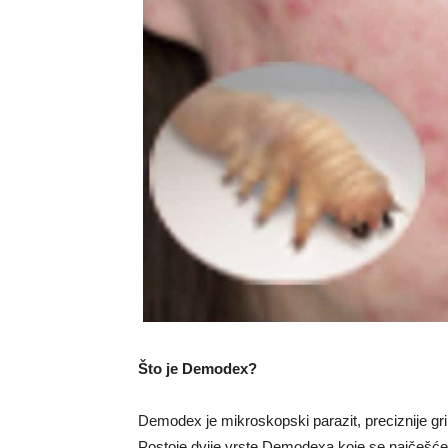
Što je Demodex?
Demodex je mikroskopski parazit, preciznije gri
Postoje dvije vrste Demodexa koje se najčešće 