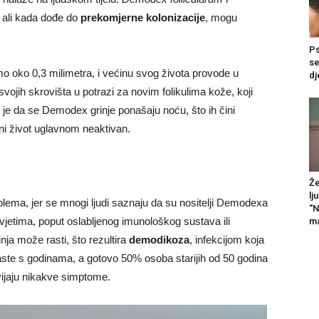
, ali kada dođe do
prekomjerne kolonizacije
, mogu
Ps
se
 oko 0,3 milimetra, i većinu svog života provode u
dj
svojih skrovišta u potrazi za novim folikulima kože, koji
je da se Demodex grinje ponašaju noću, što ih čini
vni život uglavnom neaktivan.
Že
lj
blema, jer se mnogi ljudi saznaju da su nositelji Demodexa
“N
etima, poput oslabljenog imunološkog sustava ili
ma
inja može rasti, što rezultira
demodikoza
, infekcijom koja
raste s godinama, a gotovo 50% osoba starijih od 50 godina
vijaju nikakve simptome.