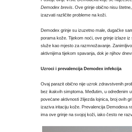
Demodex brevis
. Ove grinje obično nisu štetne
izazvati različite probleme na koži.
Demodex grinje su izuzetno male, dugačke samo
porama kože. Tijekom noći, ove grinje izlaze iz 
služe kao mjesto za razmnožavanje. Zanimljivo 
aktivnijima tijekom spavanja, dok je njihov dne
Uzroci i prevalencija Demodex infekcija
Ovaj parazit obično nije uzrok zdravstvenih pro
bez ikakvih simptoma. Međutim, u određenim uvj
povećane aktivnosti žlijezda lojnica, broj ovih gr
izaziva iritaciju kože. Prevalencija Demodexa 
ima ove grinje na svojoj koži, iako često ne raz