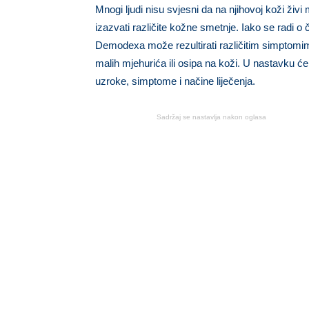
Mnogi ljudi nisu svjesni da na njihovoj koži živ
izazvati različite kožne smetnje. Iako se radi o
Demodexa može rezultirati različitim simptomim
malih mjehurića ili osipa na koži. U nastavku ćem
uzroke, simptome i načine liječenja.
Sadržaj se nastavlja nakon oglasa