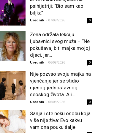
psihijatriji: “Bio sam kao
biljka”
Urednik
-
07/08/2026
0
Žena održala lekciju
ljubavnici svog muža – “Ne
pokušavaj biti majka mojoj
djeci, jer...
Urednik
-
06/08/2026
0
Nije pozvao svoju majku na
vjenčanje jer se stidio
njenog jednostavnog
seoskog života. Ali...
Urednik
-
06/08/2026
0
Sanjali ste neku osobu koja
više nije živa: Evo kakvu
vam ona pouku šalje