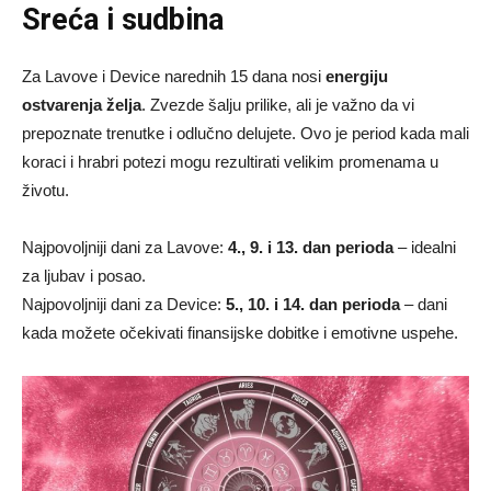
Sreća i sudbina
Za Lavove i Device narednih 15 dana nosi
energiju
ostvarenja želja
. Zvezde šalju prilike, ali je važno da vi
prepoznate trenutke i odlučno delujete. Ovo je period kada mali
koraci i hrabri potezi mogu rezultirati velikim promenama u
životu.
Najpovoljniji dani za Lavove:
4., 9. i 13. dan perioda
– idealni
za ljubav i posao.
Najpovoljniji dani za Device:
5., 10. i 14. dan perioda
– dani
kada možete očekivati finansijske dobitke i emotivne uspehe.