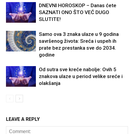
DNEVNI HOROSKOP – Danas ćete
SAZNATI ONO ŠTO VEĆ DUGO
SLUTITE!
Samo ova 3 znaka ulaze u 9 godina
savršenog života: Sreća i uspeh ih
prate bez prestanka sve do 2034.
godine
Od sutra sve kreće nabolje: Ovih 5
znakova ulaze u period velike sreće i
olakšanja
LEAVE A REPLY