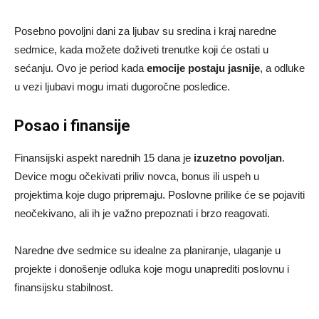
Posebno povoljni dani za ljubav su sredina i kraj naredne
sedmice, kada možete doživeti trenutke koji će ostati u
sećanju. Ovo je period kada
emocije postaju jasnije
, a odluke
u vezi ljubavi mogu imati dugoročne posledice.
Posao i finansije
Finansijski aspekt narednih 15 dana je
izuzetno povoljan
.
Device mogu očekivati priliv novca, bonus ili uspeh u
projektima koje dugo pripremaju. Poslovne prilike će se pojaviti
neočekivano, ali ih je važno prepoznati i brzo reagovati.
Naredne dve sedmice su idealne za planiranje, ulaganje u
projekte i donošenje odluka koje mogu unaprediti poslovnu i
finansijsku stabilnost.