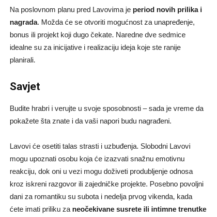
Na poslovnom planu pred Lavovima je
period novih prilika i
nagrada
. Možda će se otvoriti mogućnost za unapređenje,
bonus ili projekt koji dugo čekate. Naredne dve sedmice
idealne su za inicijative i realizaciju ideja koje ste ranije
planirali.
Savjet
Budite hrabri i verujte u svoje sposobnosti – sada je vreme da
pokažete šta znate i da vaši napori budu nagrađeni.
Lavovi će osetiti talas strasti i uzbuđenja. Slobodni Lavovi
mogu upoznati osobu koja će izazvati snažnu emotivnu
reakciju, dok oni u vezi mogu doživeti produbljenje odnosa
kroz iskreni razgovor ili zajedničke projekte. Posebno povoljni
dani za romantiku su subota i nedelja prvog vikenda, kada
ćete imati priliku za
neočekivane susrete ili intimne trenutke