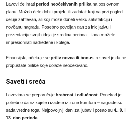
Lavovi će imati
period neočekivanih prilika
na poslovnom
planu. Možda ćete dobiti projekt ili zadatak koji na prvi pogled
deluje zahtevan, ali koji može doneti veliku satisfakciju i
novčanu nagradu. Posebno povoljan dan za inicijativu i
prezentaciju svojih ideja je sredina perioda – tada možete
impresionirati nadređene i kolege.
Finansijski, očekuje se
priliv novca ili bonus
, a savet je da ne
propuštate prilike koje dolaze neočekivano.
Saveti i sreća
Lavovima se preporučuje
hrabrost i odlučnost
. Ponekad je
potrebno da rizikujete i izađete iz zone komfora – nagrade su
sada vredne toga. Najpovoljniji dani za ljubav i posao su
4., 9. i
13. dan perioda
.