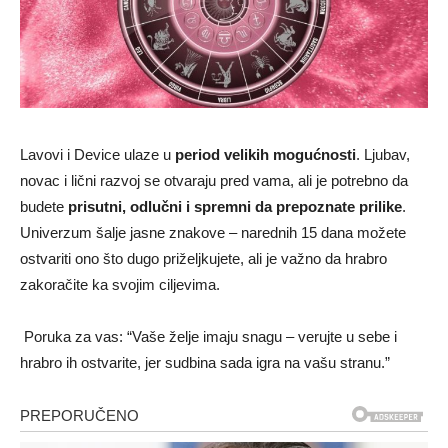
Lavovi i Device ulaze u
period velikih mogućnosti
. Ljubav,
novac i lični razvoj se otvaraju pred vama, ali je potrebno da
budete
prisutni, odlučni i spremni da prepoznate prilike
.
Univerzum šalje jasne znakove – narednih 15 dana možete
ostvariti ono što dugo priželjkujete, ali je važno da hrabro
zakoračite ka svojim ciljevima.
Poruka za vas: “Vaše želje imaju snagu – verujte u sebe i
hrabro ih ostvarite, jer sudbina sada igra na vašu stranu.”