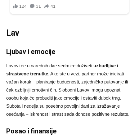
Lav
Ljubav i emocije
Lavovi će u narednih dve sedmice doživeti
uzbudljive i
strastvene trenutke
. Ako ste u vezi, partner može inicirati
važan korak – planiranje budućnosti, zajedničko putovanje ili
čak ozbiljniji emotivni čin. Slobodni Lavovi mogu upoznati
osobu koja će probuditi jake emocije i ostaviti dubok trag.
Subota i nedelja su posebno povoljni dani za izražavanje
osećanja – iskrenost i strast sada donose pozitivne rezultate.
Posao i finansije