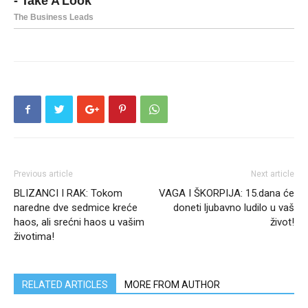
Previous article
Next article
BLIZANCI I RAK: Tokom
VAGA I ŠKORPIJA: 15.dana će
naredne dve sedmice kreće
doneti ljubavno ludilo u vaš
haos, ali srećni haos u vašim
život!
životima!
RELATED ARTICLES
MORE FROM AUTHOR