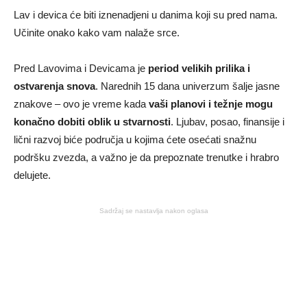
Lav i devica će biti iznenadjeni u danima koji su pred nama.
Učinite onako kako vam nalaže srce.
Pred Lavovima i Devicama je
period velikih prilika i
ostvarenja snova
. Narednih 15 dana univerzum šalje jasne
znakove – ovo je vreme kada
vaši planovi i težnje mogu
konačno dobiti oblik u stvarnosti
. Ljubav, posao, finansije i
lični razvoj biće područja u kojima ćete osećati snažnu
podršku zvezda, a važno je da prepoznate trenutke i hrabro
delujete.
Sadržaj se nastavlja nakon oglasa