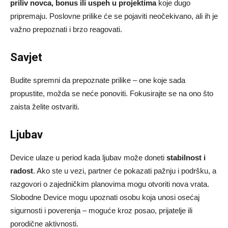
priliv novca, bonus ili uspeh u projektima
koje dugo
pripremaju. Poslovne prilike će se pojaviti neočekivano, ali ih je
važno prepoznati i brzo reagovati.
Savjet
Budite spremni da prepoznate prilike – one koje sada
propustite, možda se neće ponoviti. Fokusirajte se na ono što
zaista želite ostvariti.
Ljubav
Device ulaze u period kada ljubav može doneti
stabilnost i
radost
. Ako ste u vezi, partner će pokazati pažnju i podršku, a
razgovori o zajedničkim planovima mogu otvoriti nova vrata.
Slobodne Device mogu upoznati osobu koja unosi osećaj
sigurnosti i poverenja – moguće kroz posao, prijatelje ili
porodične aktivnosti.