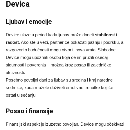
Devica
Ljubav i emocije
Device ulaze u period kada ljubav može doneti
stabilnost i
radost
. Ako ste u vezi, partner će pokazati pažnju i podršku, a
razgovori o budućnosti mogu otvoriti nova vrata. Slobodne
Device mogu upoznati osobu koja će im pružiti osećaj
sigurnosti i poverenja – možda kroz posao ili zajedničke
aktivnosti.
Posebno povoljni dani za ljubav su sredina i kraj naredne
sedmice, kada možete doživeti emotivne trenutke koji će
ostati u sećanju.
Posao i finansije
Finansijski aspekt je izuzetno povoljan. Device mogu očekivati