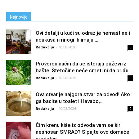
Najnovije
Ovi detalji u kući su odraz je nemaštine i
neukusa i mnogi ih imaju:...
Redakcija
-
10/08/2026
0
Proveren način da se isteraju puževi iz
bašte: Štetočine neće smeti ni da priđu...
Redakcija
-
10/08/2026
0
Ova stvar je najgora stvar za odvod! Ako
ga bacite u toalet ili lavabo,...
Redakcija
-
10/08/2026
0
Čim krenu kiše iz odvoda vam se širi
nesnosan SMRAD? Sipajte ovo domaće
sredstvo...