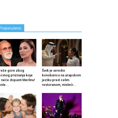
Preporučeno
reže gore zbog
Šeik je uvredio
cinog priznanja koje
konobaricu na arapskom
 neće dopasti Merlinu!
jeziku pred celim
sle...
restoranom, misleći...