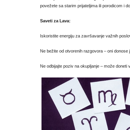
povežete sa starim prijateljima ili porodicom i 
Saveti za Lava:
Iskoristite energiju za završavanje važnih poslo
Ne bežite od otvorenih razgovora – oni donose 
Ne odbijajte poziv na okupljanje – može doneti 