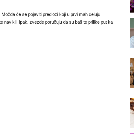
. Možda će se pojaviti predlozi koji u prvi mah deluju
te navikli. Ipak, zvezde poručuju da su baš te prilike put ka