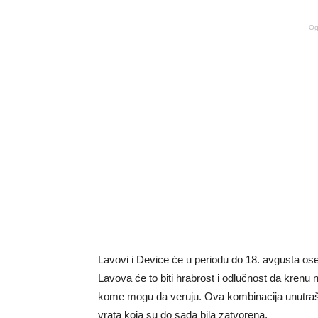
Og
Lavovi i Device će u periodu do 18. avgusta ose
Lavova će to biti hrabrost i odlučnost da krenu n
kome mogu da veruju. Ova kombinacija unutrašn
vrata koja su do sada bila zatvorena.