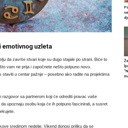
Ps
se
dj
i emotivnog uzleta
elju da završe stvari koje su dugo stajale po strani. Biće to
Že
lj
 što vam ne prija i započnete nešto potpuno novo.
“N
s staviti u centar pažnje – posebno ako radite na projektima
ma
n razgovor sa partnerom koji će odrediti pravac vaše
 da upoznaju osobu koja će ih potpuno fascinirati, a susret
ekujete.
oškove sredinom nedelje. Vikend donosi priliku da se