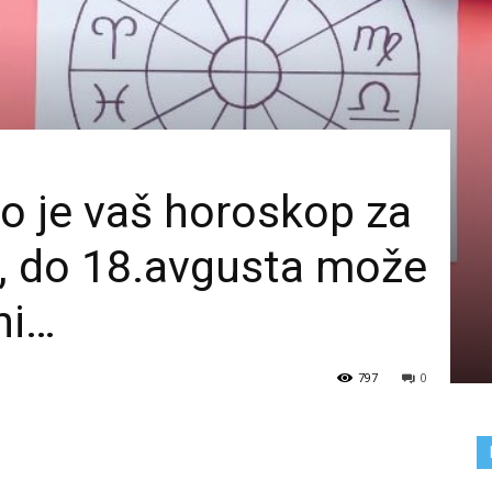
o je vaš horoskop za
, do 18.avgusta može
ni…
797
0