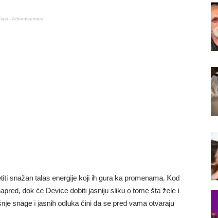
lasi - Advertisement
titi snažan talas energije koji ih gura ka promenama. Kod
apred, dok će Device dobiti jasniju sliku o tome šta žele i
je snage i jasnih odluka čini da se pred vama otvaraju