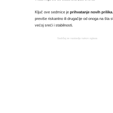
Ključ ove sedmice je
prihvatanje novih prilika
previše riskantno ili drugačije od onoga na šta s
većoj sreći i stabilnosti.
Sadržaj se nastavlja nakon oglasa