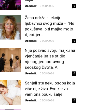
Urednik
-
07/08/2026
0
Žena održala lekciju
ljubavnici svog muža – “Ne
pokušavaj biti majka mojoj
djeci, jer...
Urednik
-
06/08/2026
0
Nije pozvao svoju majku na
vjenčanje jer se stidio
njenog jednostavnog
seoskog života. Ali...
Urednik
-
06/08/2026
0
Sanjali ste neku osobu koja
više nije živa: Evo kakvu
vam ona pouku šalje
Urednik
-
05/08/2026
0