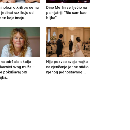
iholozi otkrili po čemu
Dino Merlin se liječio na
 jedinci razlikuju od
psihijatriji: “Bio sam kao
ece koja imaju...
biljka”
na održala lekciju
Nije pozvao svoju majku
ubavnici svog muža –
na vjenčanje jer se stidio
e pokušavaj biti
njenog jednostavnog...
jka...