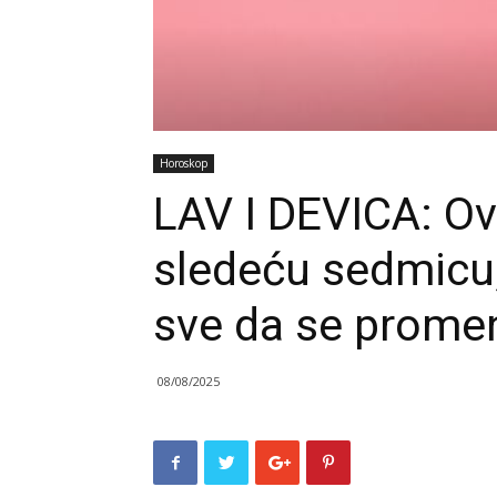
Horoskop
LAV I DEVICA: Ov
sledeću sedmicu
sve da se prome
08/08/2025