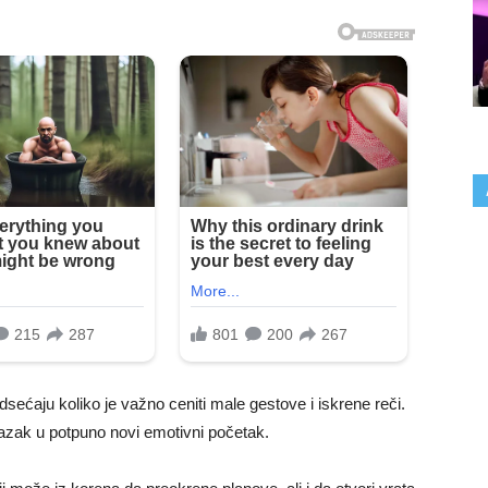
sećaju koliko je važno ceniti male gestove i iskrene reči.
lazak u potpuno novi emotivni početak.