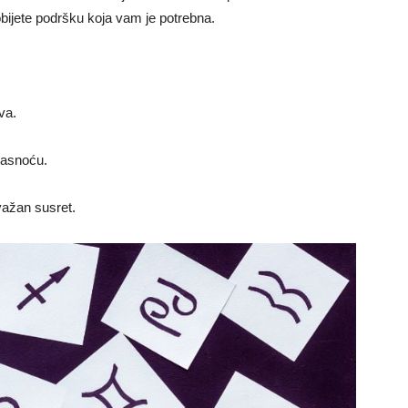
dobijete podršku koja vam je potrebna.
va.
jasnoću.
važan susret.