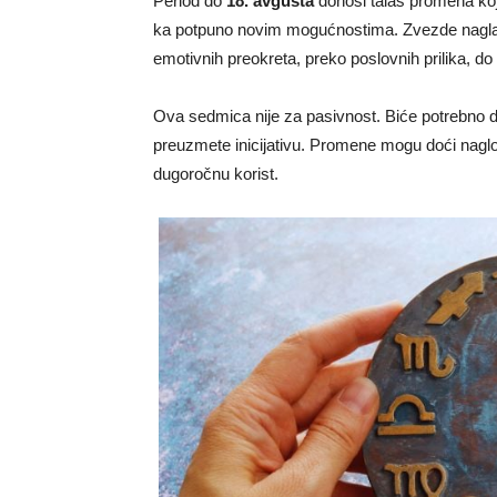
Period do
18. avgusta
donosi talas promena koji
ka potpuno novim mogućnostima. Zvezde naglaša
emotivnih preokreta, preko poslovnih prilika, d
Ova sedmica nije za pasivnost. Biće potrebno da p
preuzmete inicijativu. Promene mogu doći naglo
dugoročnu korist.