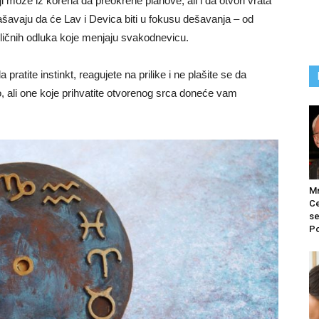
 može iz korena da preokrene planove, ali i da otvori vrata
vaju da će Lav i Devica biti u fokusu dešavanja – od
o ličnih odluka koje menjaju svakodnevicu.
ratite instinkt, reagujete na prilike i ne plašite se da
, ali one koje prihvatite otvorenog srca doneće vam
M
Ce
se
Po