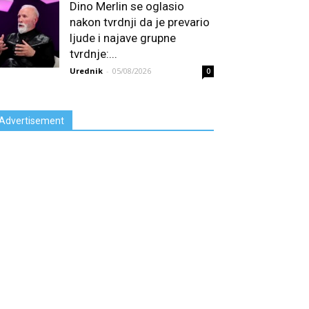
Dino Merlin se oglasio
nakon tvrdnji da je prevario
ljude i najave grupne
tvrdnje:...
Urednik
-
05/08/2026
0
Advertisement