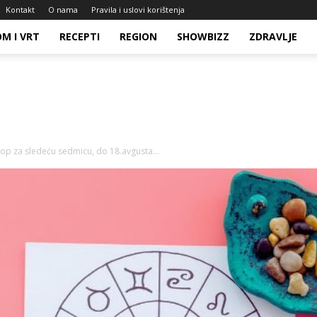
Kontakt
O nama
Pravila i uslovi korištenja
M I VRT
RECEPTI
REGION
SHOWBIZZ
ZDRAVLJE
op za sledeću sedmicu, do 18.avgusta...