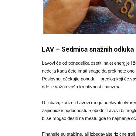
LAV – Sedmica snažnih odluka 
Lavovi će od ponedeljka osetiti nalet energije i ž
nedelja kada ćete imati snage da prekinete ono
Poslovno, očekujte ponudu ili predlog koji će va
gde je važna vaša kreativnost i harizma.
U ljubavi, zauzeti Lavovi mogu očekivati otvore
zajedničke budućnosti. Slobodni Lavovi bi mogli
bi se mogao desiti na mestu gde to najmanje oč
Finansije su stabilne, ali izbegavajte rizične tr