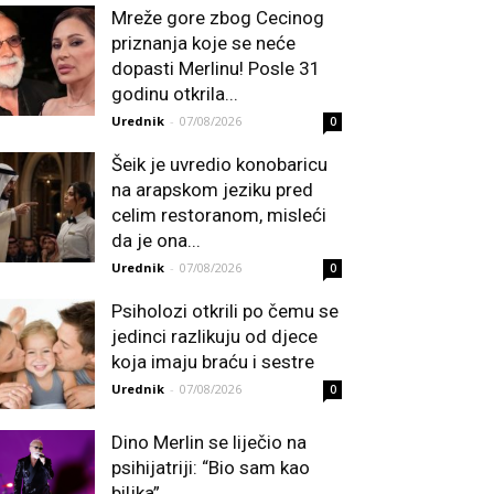
Mreže gore zbog Cecinog
priznanja koje se neće
dopasti Merlinu! Posle 31
godinu otkrila...
Urednik
-
07/08/2026
0
Šeik je uvredio konobaricu
na arapskom jeziku pred
celim restoranom, misleći
da je ona...
Urednik
-
07/08/2026
0
Psiholozi otkrili po čemu se
jedinci razlikuju od djece
koja imaju braću i sestre
Urednik
-
07/08/2026
0
Dino Merlin se liječio na
psihijatriji: “Bio sam kao
biljka”