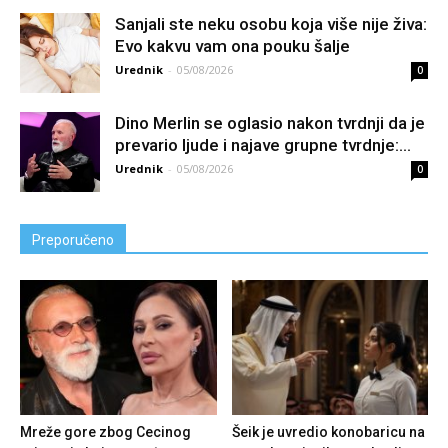
Sanjali ste neku osobu koja više nije živa:
Evo kakvu vam ona pouku šalje
Urednik
-
05/08/2026
0
Dino Merlin se oglasio nakon tvrdnji da je
prevario ljude i najave grupne tvrdnje:...
Urednik
-
05/08/2026
0
Preporučeno
Mreže gore zbog Cecinog
Šeik je uvredio konobaricu na