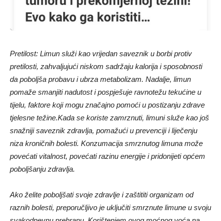
Pretilost: Limun služi kao vrijedan saveznik u borbi protiv
pretilosti, zahvaljujući niskom sadržaju kalorija i sposobnosti
da poboljša probavu i ubrza metabolizam. Nadalje, limun
pomaže smanjiti nadutost i pospješuje ravnotežu tekućine u
tijelu, faktore koji mogu značajno pomoći u postizanju zdrave
tjelesne težine.
Kada se koriste zamrznuti, limuni služe kao još
snažniji saveznik zdravlja, pomažući u prevenciji i liječenju
niza kroničnih bolesti. Konzumacija smrznutog limuna može
povećati vitalnost, povećati razinu energije i pridonijeti općem
poboljšanju zdravlja.
Ako želite poboljšati svoje zdravlje i zaštititi organizam od
raznih bolesti, preporučljivo je uključiti smrznute limune u svoju
svakodnevnu prehranu. Korištenjem ovog moćnog voća na