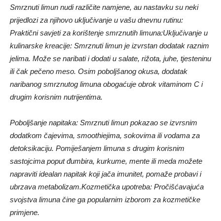
Smrznuti limun nudi različite namjene, au nastavku su neki
prijedlozi za njihovo uključivanje u vašu dnevnu rutinu:
Praktični savjeti za korištenje smrznutih limuna:
Uključivanje u
kulinarske kreacije: Smrznuti limun je izvrstan dodatak raznim
jelima. Može se naribati i dodati u salate, rižota, juhe, tjesteninu
ili čak pečeno meso. Osim poboljšanog okusa, dodatak
naribanog smrznutog limuna obogaćuje obrok vitaminom C i
drugim korisnim nutrijentima.
Poboljšanje napitaka: Smrznuti limun pokazao se izvrsnim
dodatkom čajevima, smoothiejima, sokovima ili vodama za
detoksikaciju. Pomiješanjem limuna s drugim korisnim
sastojcima poput đumbira, kurkume, mente ili meda možete
napraviti idealan napitak koji jača imunitet, pomaže probavi i
ubrzava metabolizam.
Kozmetička upotreba: Pročišćavajuća
svojstva limuna čine ga popularnim izborom za kozmetičke
primjene.