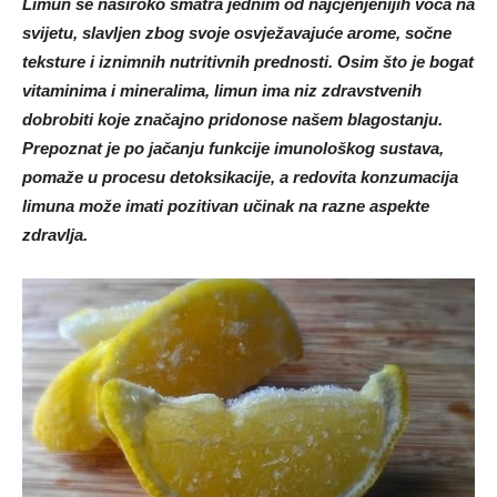
Limun se naširoko smatra jednim od najcjenjenijih voća na
svijetu, slavljen zbog svoje osvježavajuće arome, sočne
teksture i iznimnih nutritivnih prednosti. Osim što je bogat
vitaminima i mineralima, limun ima niz zdravstvenih
dobrobiti koje značajno pridonose našem blagostanju.
Prepoznat je po jačanju funkcije imunološkog sustava,
pomaže u procesu detoksikacije, a redovita konzumacija
limuna može imati pozitivan učinak na razne aspekte
zdravlja.