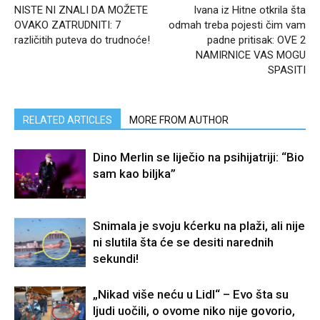
NISTE NI ZNALI DA MOŽETE
Ivana iz Hitne otkrila šta
OVAKO ZATRUDNITI: 7
odmah treba pojesti čim vam
različitih puteva do trudnoće!
padne pritisak: OVE 2
NAMIRNICE VAS MOGU
SPASITI
RELATED ARTICLES
MORE FROM AUTHOR
Dino Merlin se liječio na psihijatriji: “Bio
sam kao biljka”
Snimala je svoju kćerku na plaži, ali nije
ni slutila šta će se desiti narednih
sekundi!
„Nikad više neću u Lidl“ – Evo šta su
ljudi uočili, o ovome niko nije govorio,