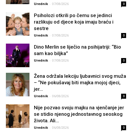
Urednik
-
07/08/2026
0
Psiholozi otkrili po čemu se jedinci
razlikuju od djece koja imaju braću i
sestre
Urednik
-
07/08/2026
0
Dino Merlin se liječio na psihijatriji: “Bio
sam kao biljka”
Urednik
-
07/08/2026
0
Žena održala lekciju ljubavnici svog muža
– “Ne pokušavaj biti majka mojoj djeci,
jer...
Urednik
-
06/08/2026
0
Nije pozvao svoju majku na vjenčanje jer
se stidio njenog jednostavnog seoskog
života. Ali...
Urednik
-
06/08/2026
0