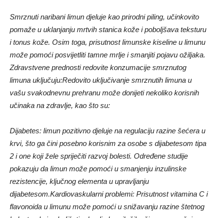
Smrznuti naribani limun djeluje kao prirodni piling, učinkovito
pomaže u uklanjanju mrtvih stanica kože i poboljšava teksturu
i tonus kože. Osim toga, prisutnost limunske kiseline u limunu
može pomoći posvijetliti tamne mrlje i smanjiti pojavu ožiljaka.
Zdravstvene prednosti redovite konzumacije smrznutog
limuna uključuju:
Redovito uključivanje smrznutih limuna u
vašu svakodnevnu prehranu može donijeti nekoliko korisnih
učinaka na zdravlje, kao što su:
Dijabetes: limun pozitivno djeluje na regulaciju razine šećera u
krvi, što ga čini posebno korisnim za osobe s dijabetesom tipa
2 i one koji žele spriječiti razvoj bolesti. Određene studije
pokazuju da limun može pomoći u smanjenju inzulinske
rezistencije, ključnog elementa u upravljanju
dijabetesom.
Kardiovaskularni problemi: Prisutnost vitamina C i
flavonoida u limunu može pomoći u snižavanju razine štetnog