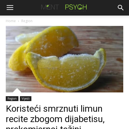
Home
Region
Region
Vijesti
Koristeći smrznuti limun
recite zbogom dijabetisu,