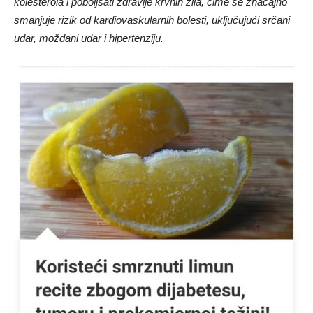
kolesterola i poboljšati zdravlje krvnih žila, čime se značajno
smanjuje rizik od kardiovaskularnih bolesti, uključujući srčani
udar, moždani udar i hipertenziju.