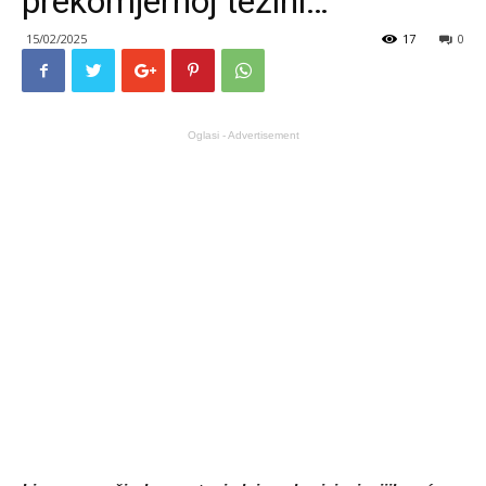
prekomjernoj težini…
15/02/2025
17
0
Oglasi - Advertisement