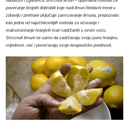
nadutosti i žgaravice.
Smrznuti limun – optimalna metoda za
povećanje brojnih dobrobiti koje nudi limun.
Nedavni trend u
zdravlju i prehrani uključuje zamrzavanje limuna, prepoznato
kao jedna od najučinkovitijih metoda za očuvanje i
maksimiziranje hranjivih tvari sadržanih u ovom voću.
Smrznuti limuni ne samo da zadržavaju svoju punu hranjivu
vrijednost, već i povećavaju svoje terapeutske prednosti.