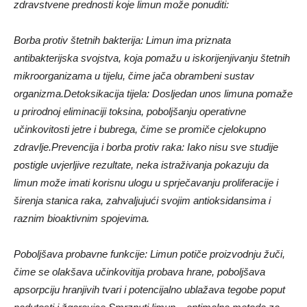
zdravstvene prednosti koje limun može ponuditi:
Borba protiv štetnih bakterija: Limun ima priznata
antibakterijska svojstva, koja pomažu u iskorijenjivanju štetnih
mikroorganizama u tijelu, čime jača obrambeni sustav
organizma.
Detoksikacija tijela: Dosljedan unos limuna pomaže
u prirodnoj eliminaciji toksina, poboljšanju operativne
učinkovitosti jetre i bubrega, čime se promiče cjelokupno
zdravlje.
Prevencija i borba protiv raka: Iako nisu sve studije
postigle uvjerljive rezultate, neka istraživanja pokazuju da
limun može imati korisnu ulogu u sprječavanju proliferacije i
širenja stanica raka, zahvaljujući svojim antioksidansima i
raznim bioaktivnim spojevima.
Poboljšava probavne funkcije: Limun potiče proizvodnju žuči,
čime se olakšava učinkovitija probava hrane, poboljšava
apsorpciju hranjivih tvari i potencijalno ublažava tegobe poput