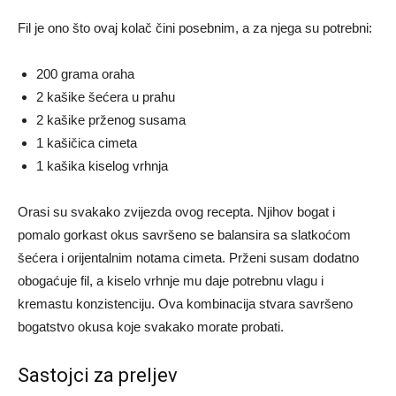
Fil je ono što ovaj kolač čini posebnim, a za njega su potrebni:
200 grama oraha
2 kašike šećera u prahu
2 kašike prženog susama
1 kašičica cimeta
1 kašika kiselog vrhnja
Orasi su svakako zvijezda ovog recepta. Njihov bogat i
pomalo gorkast okus savršeno se balansira sa slatkoćom
šećera i orijentalnim notama cimeta. Prženi susam dodatno
obogaćuje fil, a kiselo vrhnje mu daje potrebnu vlagu i
kremastu konzistenciju. Ova kombinacija stvara savršeno
bogatstvo okusa koje svakako morate probati.
Sastojci za preljev