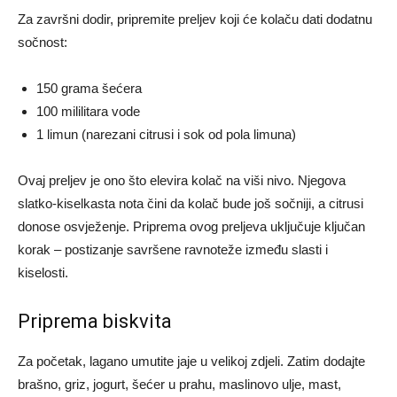
Za završni dodir, pripremite preljev koji će kolaču dati dodatnu
sočnost:
150 grama šećera
100 mililitara vode
1 limun (narezani citrusi i sok od pola limuna)
Ovaj preljev je ono što elevira kolač na viši nivo. Njegova
slatko-kiselkasta nota čini da kolač bude još sočniji, a citrusi
donose osvježenje. Priprema ovog preljeva uključuje ključan
korak – postizanje savršene ravnoteže između slasti i
kiselosti.
Priprema biskvita
Za početak, lagano umutite jaje u velikoj zdjeli. Zatim dodajte
brašno, griz, jogurt, šećer u prahu, maslinovo ulje, mast,