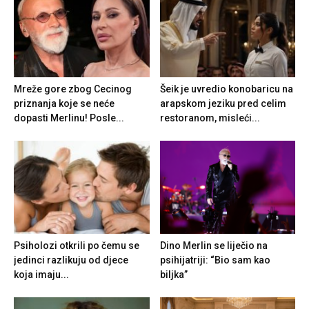
Mreže gore zbog Cecinog
Šeik je uvredio konobaricu na
priznanja koje se neće
arapskom jeziku pred celim
dopasti Merlinu! Posle...
restoranom, misleći...
Psiholozi otkrili po čemu se
Dino Merlin se liječio na
jedinci razlikuju od djece
psihijatriji: “Bio sam kao
koja imaju...
biljka”