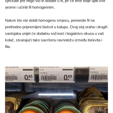
sjeckate pre nego što ih dodate u fil, jer će time bolje upiti sve
arome i učiniti fil homogennim.
Nakon što ste dobili homogenu smjesu, prenesite fil na
prethodno pripremljeni biskvit u kalupu. Ovaj sloj oraha i drugih
sastojaka unijet će dodatnu sočnost i bogatstvo okusa u vaš
kolač, stvarajući tako savršenu ravnotežu između biskvita i
fila.