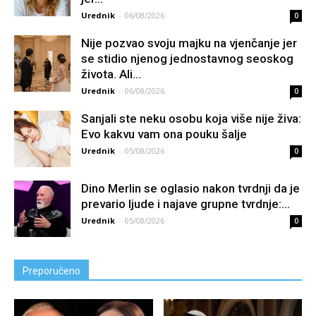
Urednik
-
06/08/2026
0
Nije pozvao svoju majku na vjenčanje jer
se stidio njenog jednostavnog seoskog
života. Ali...
Urednik
-
06/08/2026
0
Sanjali ste neku osobu koja više nije živa:
Evo kakvu vam ona pouku šalje
Urednik
-
05/08/2026
0
Dino Merlin se oglasio nakon tvrdnji da je
prevario ljude i najave grupne tvrdnje:...
Urednik
-
05/08/2026
0
Preporučeno