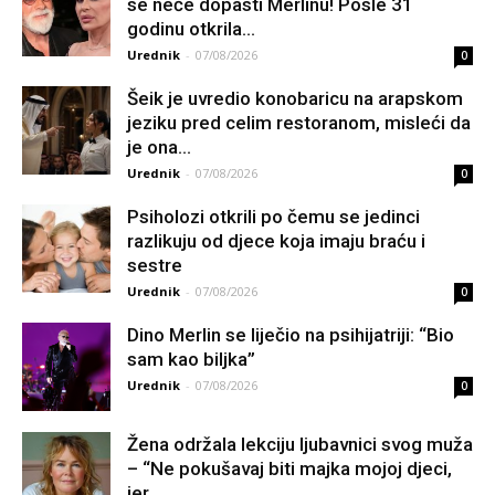
se neće dopasti Merlinu! Posle 31
godinu otkrila...
Urednik
-
07/08/2026
0
Šeik je uvredio konobaricu na arapskom
jeziku pred celim restoranom, misleći da
je ona...
Urednik
-
07/08/2026
0
Psiholozi otkrili po čemu se jedinci
razlikuju od djece koja imaju braću i
sestre
Urednik
-
07/08/2026
0
Dino Merlin se liječio na psihijatriji: “Bio
sam kao biljka”
Urednik
-
07/08/2026
0
Žena održala lekciju ljubavnici svog muža
– “Ne pokušavaj biti majka mojoj djeci,
jer...