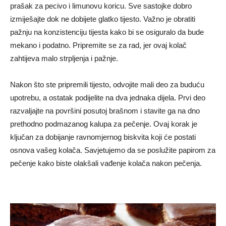
prašak za pecivo i limunovu koricu. Sve sastojke dobro
izmiješajte dok ne dobijete glatko tijesto. Važno je obratiti
pažnju na konzistenciju tijesta kako bi se osiguralo da bude
mekano i podatno. Pripremite se za rad, jer ovaj kolač
zahtijeva malo strpljenja i pažnje.
Nakon što ste pripremili tijesto, odvojite mali deo za buduću
upotrebu, a ostatak podijelite na dva jednaka dijela. Prvi deo
razvaljajte na površini posutoj brašnom i stavite ga na dno
prethodno podmazanog kalupa za pečenje. Ovaj korak je
ključan za dobijanje ravnomjernog biskvita koji će postati
osnova vašeg kolača. Savjetujemo da se poslužite papirom za
pečenje kako biste olakšali vađenje kolača nakon pečenja.