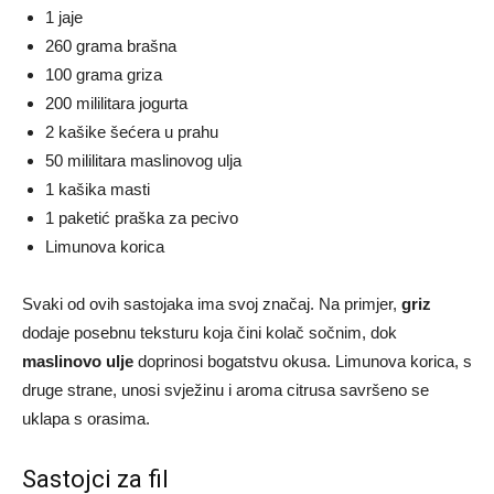
1 jaje
260 grama brašna
100 grama griza
200 mililitara jogurta
2 kašike šećera u prahu
50 mililitara maslinovog ulja
1 kašika masti
1 paketić praška za pecivo
Limunova korica
Svaki od ovih sastojaka ima svoj značaj. Na primjer,
griz
dodaje posebnu teksturu koja čini kolač sočnim, dok
maslinovo ulje
doprinosi bogatstvu okusa. Limunova korica, s
druge strane, unosi svježinu i aroma citrusa savršeno se
uklapa s orasima.
Sastojci za fil