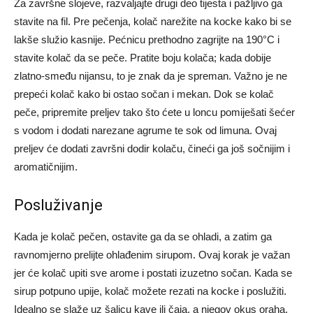
Za završne slojeve, razvaljajte drugi deo tijesta i pažljivo ga
stavite na fil. Pre pečenja, kolač narežite na kocke kako bi se
lakše služio kasnije. Pećnicu prethodno zagrijte na 190°C i
stavite kolač da se peče. Pratite boju kolača; kada dobije
zlatno-smeđu nijansu, to je znak da je spreman. Važno je ne
prepeći kolač kako bi ostao sočan i mekan. Dok se kolač
peče, pripremite preljev tako što ćete u loncu pomiješati šećer
s vodom i dodati narezane agrume te sok od limuna. Ovaj
preljev će dodati završni dodir kolaču, čineći ga još sočnijim i
aromatičnijim.
Posluživanje
Kada je kolač pečen, ostavite ga da se ohladi, a zatim ga
ravnomjerno prelijte ohlađenim sirupom. Ovaj korak je važan
jer će kolač upiti sve arome i postati izuzetno sočan. Kada se
sirup potpuno upije, kolač možete rezati na kocke i poslužiti.
Idealno se slaže uz šalicu kave ili čaja, a njegov okus oraha,