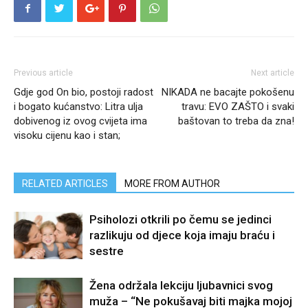
Previous article
Next article
Gdje god On bio, postoji radost
NIKADA ne bacajte pokošenu
i bogato kućanstvo: Litra ulja
travu: EVO ZAŠTO i svaki
dobivenog iz ovog cvijeta ima
baštovan to treba da zna!
visoku cijenu kao i stan;
RELATED ARTICLES
MORE FROM AUTHOR
Psiholozi otkrili po čemu se jedinci
razlikuju od djece koja imaju braću i
sestre
Žena održala lekciju ljubavnici svog
muža – “Ne pokušavaj biti majka mojoj