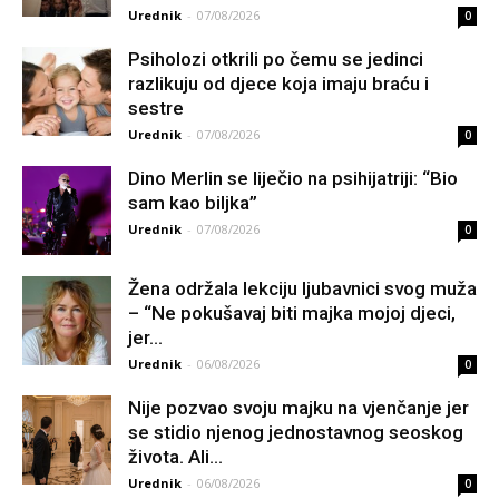
Urednik
-
07/08/2026
0
Psiholozi otkrili po čemu se jedinci
razlikuju od djece koja imaju braću i
sestre
Urednik
-
07/08/2026
0
Dino Merlin se liječio na psihijatriji: “Bio
sam kao biljka”
Urednik
-
07/08/2026
0
Žena održala lekciju ljubavnici svog muža
– “Ne pokušavaj biti majka mojoj djeci,
jer...
Urednik
-
06/08/2026
0
Nije pozvao svoju majku na vjenčanje jer
se stidio njenog jednostavnog seoskog
života. Ali...
Urednik
-
06/08/2026
0