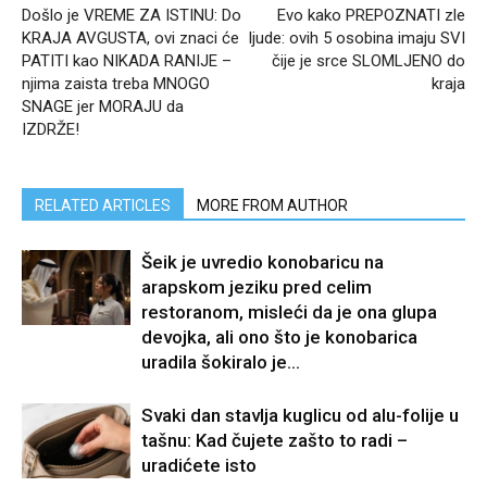
Došlo je VREME ZA ISTINU: Do
Evo kako PREPOZNATI zle
KRAJA AVGUSTA, ovi znaci će
ljude: ovih 5 osobina imaju SVI
PATITI kao NIKADA RANIJE –
čije je srce SLOMLJENO do
njima zaista treba MNOGO
kraja
SNAGE jer MORAJU da
IZDRŽE!
RELATED ARTICLES
MORE FROM AUTHOR
Šeik je uvredio konobaricu na
arapskom jeziku pred celim
restoranom, misleći da je ona glupa
devojka, ali ono što je konobarica
uradila šokiralo je...
Svaki dan stavlja kuglicu od alu-folije u
tašnu: Kad čujete zašto to radi –
uradićete isto