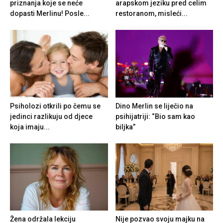
priznanja koje se neće
arapskom jeziku pred celim
dopasti Merlinu! Posle...
restoranom, misleći...
Psiholozi otkrili po čemu se
Dino Merlin se liječio na
jedinci razlikuju od djece
psihijatriji: “Bio sam kao
koja imaju...
biljka”
Žena održala lekciju
Nije pozvao svoju majku na