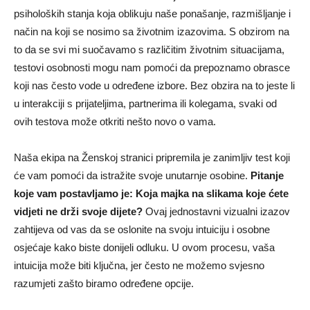
psiholoških stanja koja oblikuju naše ponašanje, razmišljanje i
način na koji se nosimo sa životnim izazovima. S obzirom na
to da se svi mi suočavamo s različitim životnim situacijama,
testovi osobnosti mogu nam pomoći da prepoznamo obrasce
koji nas često vode u određene izbore. Bez obzira na to jeste li
u interakciji s prijateljima, partnerima ili kolegama, svaki od
ovih testova može otkriti nešto novo o vama.
Naša ekipa na Ženskoj stranici pripremila je zanimljiv test koji
će vam pomoći da istražite svoje unutarnje osobine.
Pitanje
koje vam postavljamo je: Koja majka na slikama koje ćete
vidjeti ne drži svoje dijete?
Ovaj jednostavni vizualni izazov
zahtijeva od vas da se oslonite na svoju intuiciju i osobne
osjećaje kako biste donijeli odluku. U ovom procesu, vaša
intuicija može biti ključna, jer često ne možemo svjesno
razumjeti zašto biramo određene opcije.