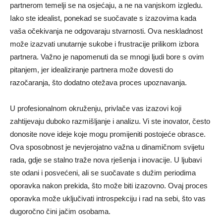
partnerom temelji se na osjećaju, a ne na vanjskom izgledu.
Iako ste idealist, ponekad se suočavate s izazovima kada
vaša očekivanja ne odgovaraju stvarnosti. Ova neskladnost
može izazvati unutarnje sukobe i frustracije prilikom izbora
partnera. Važno je napomenuti da se mnogi ljudi bore s ovim
pitanjem, jer idealiziranje partnera može dovesti do
razočaranja, što dodatno otežava proces upoznavanja.
U profesionalnom okruženju, privlače vas izazovi koji
zahtijevaju duboko razmišljanje i analizu. Vi ste inovator, često
donosite nove ideje koje mogu promijeniti postojeće obrasce.
Ova sposobnost je nevjerojatno važna u dinamičnom svijetu
rada, gdje se stalno traže nova rješenja i inovacije. U ljubavi
ste odani i posvećeni, ali se suočavate s dužim periodima
oporavka nakon prekida, što može biti izazovno. Ovaj proces
oporavka može uključivati introspekciju i rad na sebi, što vas
dugoročno čini jačim osobama.