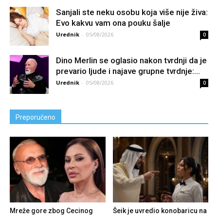
Sanjali ste neku osobu koja više nije živa:
Evo kakvu vam ona pouku šalje
Urednik
-
05/08/2026
0
Dino Merlin se oglasio nakon tvrdnji da je
prevario ljude i najave grupne tvrdnje:...
Urednik
-
05/08/2026
0
Preporučeno
Mreže gore zbog Cecinog
Šeik je uvredio konobaricu na