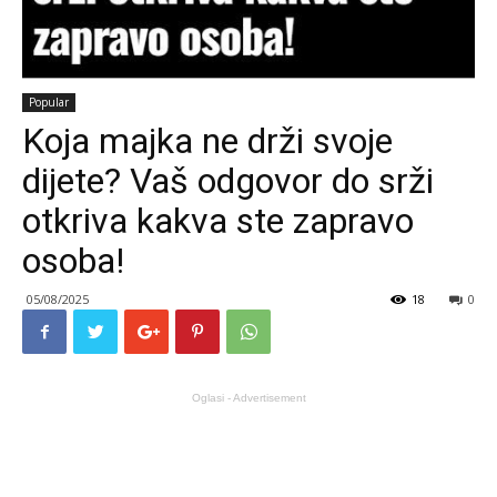
Popular
Koja majka ne drži svoje
dijete? Vaš odgovor do srži
otkriva kakva ste zapravo
osoba!
05/08/2025
18
0
Oglasi - Advertisement