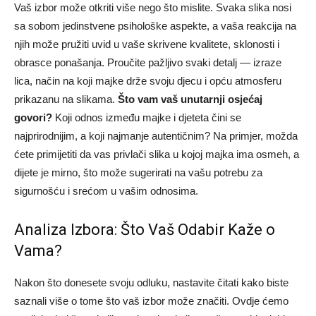
Vaš izbor može otkriti više nego što mislite. Svaka slika nosi
sa sobom jedinstvene psihološke aspekte, a vaša reakcija na
njih može pružiti uvid u vaše skrivene kvalitete, sklonosti i
obrasce ponašanja. Proučite pažljivo svaki detalj — izraze
lica, način na koji majke drže svoju djecu i opću atmosferu
prikazanu na slikama.
Što vam vaš unutarnji osjećaj
govori?
Koji odnos između majke i djeteta čini se
najprirodnijim, a koji najmanje autentičnim? Na primjer, možda
ćete primijetiti da vas privlači slika u kojoj majka ima osmeh, a
dijete je mirno, što može sugerirati na vašu potrebu za
sigurnošću i srećom u vašim odnosima.
Analiza Izbora: Što Vaš Odabir Kaže o
Vama?
Nakon što donesete svoju odluku, nastavite čitati kako biste
saznali više o tome što vaš izbor može značiti. Ovdje ćemo