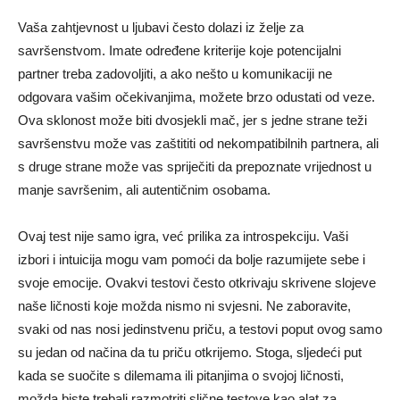
Vaša zahtjevnost u ljubavi često dolazi iz želje za
savršenstvom. Imate određene kriterije koje potencijalni
partner treba zadovoljiti, a ako nešto u komunikaciji ne
odgovara vašim očekivanjima, možete brzo odustati od veze.
Ova sklonost može biti dvosjekli mač, jer s jedne strane teži
savršenstvu može vas zaštititi od nekompatibilnih partnera, ali
s druge strane može vas spriječiti da prepoznate vrijednost u
manje savršenim, ali autentičnim osobama.
Ovaj test nije samo igra, već prilika za introspekciju. Vaši
izbori i intuicija mogu vam pomoći da bolje razumijete sebe i
svoje emocije. Ovakvi testovi često otkrivaju skrivene slojeve
naše ličnosti koje možda nismo ni svjesni. Ne zaboravite,
svaki od nas nosi jedinstvenu priču, a testovi poput ovog samo
su jedan od načina da tu priču otkrijemo. Stoga, sljedeći put
kada se suočite s dilemama ili pitanjima o svojoj ličnosti,
možda biste trebali razmotriti slične testove kao alat za