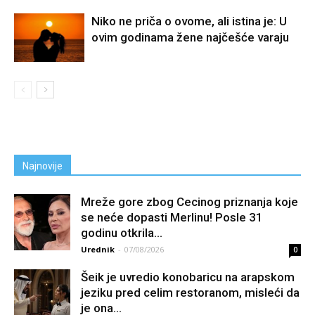
Niko ne priča o ovome, ali istina je: U
ovim godinama žene najčešće varaju
Najnovije
Mreže gore zbog Cecinog priznanja koje
se neće dopasti Merlinu! Posle 31
godinu otkrila...
Urednik
-
07/08/2026
0
Šeik je uvredio konobaricu na arapskom
jeziku pred celim restoranom, misleći da
je ona...