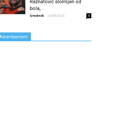
Ražnatović slomljen od
boIa,...
Urednik
-
04/08/2026
0
Advertisement