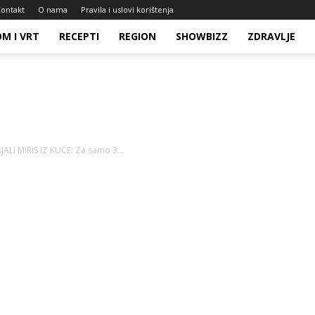
ontakt
O nama
Pravila i uslovi korištenja
M I VRT
RECEPTI
REGION
SHOWBIZZ
ZDRAVLJE
LI MIRIS IZ KUĆE: Za samo 3...