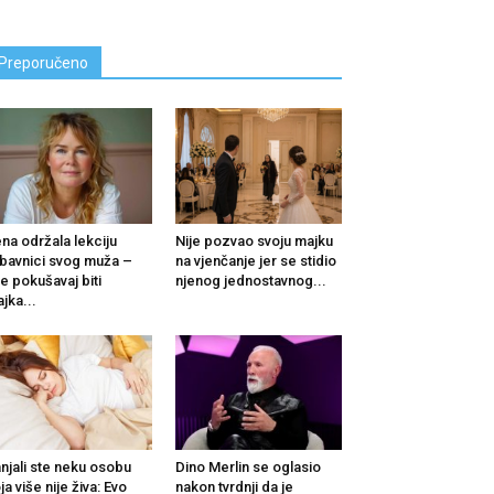
Preporučeno
na održala lekciju
Nije pozvao svoju majku
ubavnici svog muža –
na vjenčanje jer se stidio
e pokušavaj biti
njenog jednostavnog...
jka...
njali ste neku osobu
Dino Merlin se oglasio
ja više nije živa: Evo
nakon tvrdnji da je