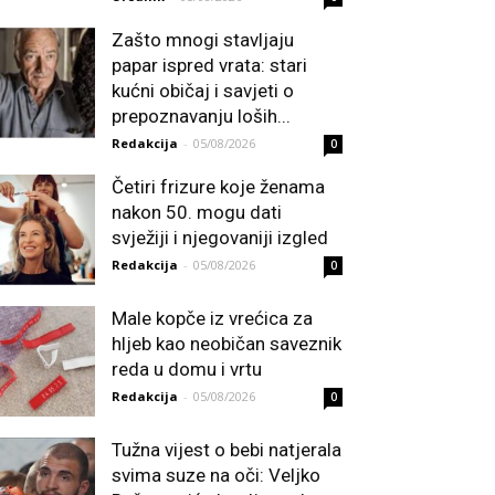
Zašto mnogi stavljaju
papar ispred vrata: stari
kućni običaj i savjeti o
prepoznavanju loših...
Redakcija
-
05/08/2026
0
Četiri frizure koje ženama
nakon 50. mogu dati
svježiji i njegovaniji izgled
Redakcija
-
05/08/2026
0
Male kopče iz vrećica za
hljeb kao neobičan saveznik
reda u domu i vrtu
Redakcija
-
05/08/2026
0
Tužna vijest o bebi natjerala
svima suze na oči: Veljko