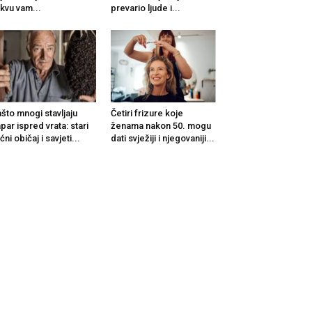
kvu vam...
prevario ljude i...
što mnogi stavljaju
Četiri frizure koje
par ispred vrata: stari
ženama nakon 50. mogu
ćni običaj i savjeti...
dati svježiji i njegovaniji...