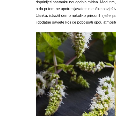
doprinijeti nastanku neugodnih mirisa. Međutim, p
a da pritom ne upotrebljavate sintetičke osvjež
članku, istražit ćemo nekoliko prirodnih rješen
i dodatne savjete koji će poboljšati opću atmos