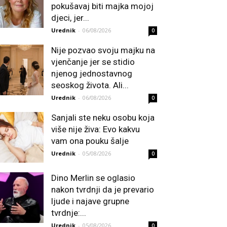
pokušavaj biti majka mojoj
djeci, jer...
Urednik
-
06/08/2026
0
Nije pozvao svoju majku na
vjenčanje jer se stidio
njenog jednostavnog
seoskog života. Ali...
Urednik
-
06/08/2026
0
Sanjali ste neku osobu koja
više nije živa: Evo kakvu
vam ona pouku šalje
Urednik
-
05/08/2026
0
Dino Merlin se oglasio
nakon tvrdnji da je prevario
ljude i najave grupne
tvrdnje:...
Urednik
-
05/08/2026
0