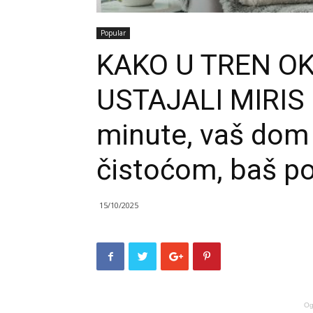
Popular
KAKO U TREN OK
USTAJALI MIRIS 
minute, vaš dom 
čistoćom, baš po
15/10/2025
Og