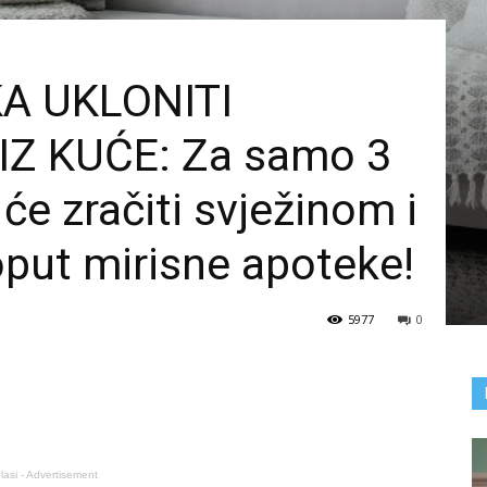
A UKLONITI
IZ KUĆE: Za samo 3
će zračiti svježinom i
put mirisne apoteke!
5977
0
lasi - Advertisement