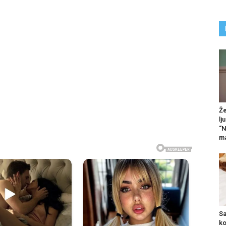
Že
lj
“N
ma
Sa
ko