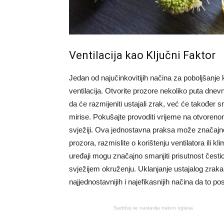
Ventilacija kao Ključni Faktor
Jedan od najučinkovitijih načina za poboljšanje
ventilacija. Otvorite prozore nekoliko puta dne
da će razmijeniti ustajali zrak, već će također 
mirise. Pokušajte provoditi vrijeme na otvoreno
svježiji. Ova jednostavna praksa može značajn
prozora, razmislite o korištenju ventilatora ili k
uređaji mogu značajno smanjiti prisutnost čestic
svježijem okruženju. Uklanjanje ustajalog zraka 
najjednostavnijih i najefikasnijih načina da to po
Sadržaj se nastavlja nakon oglasa