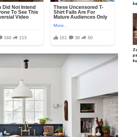
ka
Za
pa
ku