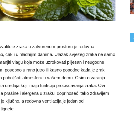
 kvalitete zraka u zatvorenom prostoru je redovna
vno, čak i u hladnijim danima. Ulazak svježeg zraka ne samo
smanjiti vlagu koja može uzrokovati plijesan i neugodne
m, posebno u rano jutro ili kasno popodne kada je zrak
o poboljšati atmosferu u vašem domu. Osim otvaranja
lima uređaja koji imaju funkciju pročišćavanja zraka. Ovi
a prašine i alergena u zraku, doprinoseći tako zdravijem i
je ključno, a redovna ventilacija je jedan od
stignete.