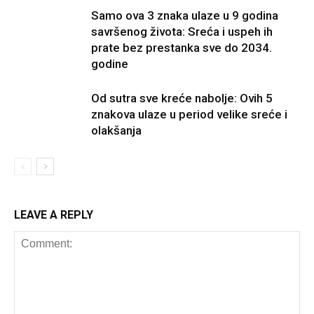
Samo ova 3 znaka ulaze u 9 godina
savršenog života: Sreća i uspeh ih
prate bez prestanka sve do 2034.
godine
Od sutra sve kreće nabolje: Ovih 5
znakova ulaze u period velike sreće i
olakšanja
LEAVE A REPLY