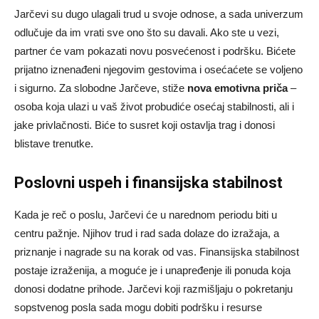
Jarčevi su dugo ulagali trud u svoje odnose, a sada univerzum
odlučuje da im vrati sve ono što su davali. Ako ste u vezi,
partner će vam pokazati novu posvećenost i podršku. Bićete
prijatno iznenađeni njegovim gestovima i osećaćete se voljeno
i sigurno. Za slobodne Jarčeve, stiže
nova emotivna priča
–
osoba koja ulazi u vaš život probudiće osećaj stabilnosti, ali i
jake privlačnosti. Biće to susret koji ostavlja trag i donosi
blistave trenutke.
Poslovni uspeh i finansijska stabilnost
Kada je reč o poslu, Jarčevi će u narednom periodu biti u
centru pažnje. Njihov trud i rad sada dolaze do izražaja, a
priznanje i nagrade su na korak od vas. Finansijska stabilnost
postaje izraženija, a moguće je i unapređenje ili ponuda koja
donosi dodatne prihode. Jarčevi koji razmišljaju o pokretanju
sopstvenog posla sada mogu dobiti podršku i resurse