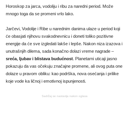
Horoskop za jarca, vodoliju i ribu za naredni period. Može
mnogo toga da se promeni vrlo lako.
Jarčevi, Vodolije i Ribe u narednim danima ulaze u period koji
će obasjati njihovu svakodnevnicu i doneti toliko pozitivne
energije da će sve izgledati lakše i lepše. Nakon niza izazova i
unutrašnjih dilema, sada konačno dolazi vreme nagrade –
sreća, ljubav i blistava budućnost
. Planetarni uticaji jasno
pokazuju da vas očekuju značajne promene, ali ovog puta one
dolaze u pravom obliku: kao podrška, nova osećanja i prilike
koje vode ka ličnoj i emotivnoj ispunjenosti.
Sadržaj se nastavlja nakon oglasa