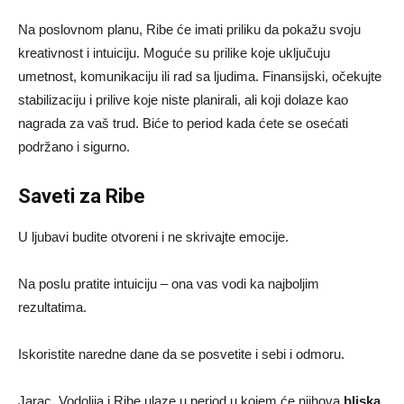
Na poslovnom planu, Ribe će imati priliku da pokažu svoju
kreativnost i intuiciju. Moguće su prilike koje uključuju
umetnost, komunikaciju ili rad sa ljudima. Finansijski, očekujte
stabilizaciju i prilive koje niste planirali, ali koji dolaze kao
nagrada za vaš trud. Biće to period kada ćete se osećati
podržano i sigurno.
Saveti za Ribe
U ljubavi budite otvoreni i ne skrivajte emocije.
Na poslu pratite intuiciju – ona vas vodi ka najboljim
rezultatima.
Iskoristite naredne dane da se posvetite i sebi i odmoru.
Jarac, Vodolija i Ribe ulaze u period u kojem će njihova
bliska