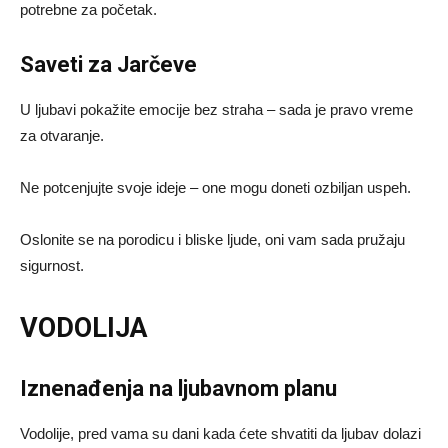
potrebne za početak.
Saveti za Jarčeve
U ljubavi pokažite emocije bez straha – sada je pravo vreme
za otvaranje.
Ne potcenjujte svoje ideje – one mogu doneti ozbiljan uspeh.
Oslonite se na porodicu i bliske ljude, oni vam sada pružaju
sigurnost.
VODOLIJA
Iznenađenja na ljubavnom planu
Vodolije, pred vama su dani kada ćete shvatiti da ljubav dolazi