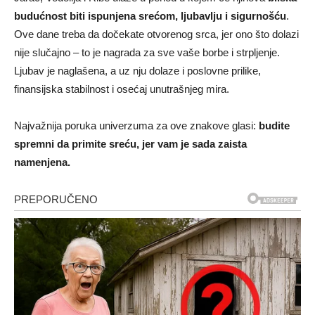
budućnost biti ispunjena srećom, ljubavlju i sigurnošću
.
Ove dane treba da dočekate otvorenog srca, jer ono što dolazi
nije slučajno – to je nagrada za sve vaše borbe i strpljenje.
Ljubav je naglašena, a uz nju dolaze i poslovne prilike,
finansijska stabilnost i osećaj unutrašnjeg mira.
Najvažnija poruka univerzuma za ove znakove glasi:
budite
spremni da primite sreću, jer vam je sada zaista
namenjena.