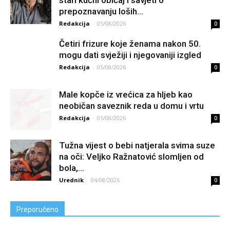
stari kućni običaj i savjeti o
prepoznavanju loših...
Redakcija
-
05/08/2026
0
Četiri frizure koje ženama nakon 50.
mogu dati svježiji i njegovaniji izgled
Redakcija
-
05/08/2026
0
Male kopče iz vrećica za hljeb kao
neobičan saveznik reda u domu i vrtu
Redakcija
-
05/08/2026
0
Tužna vijest o bebi natjerala svima suze
na oči: Veljko Ražnatović slomljen od
boIa,...
Urednik
-
04/08/2026
0
Preporučeno