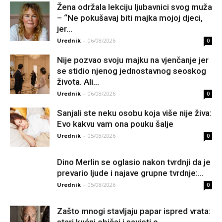
Žena održala lekciju ljubavnici svog muža
– “Ne pokušavaj biti majka mojoj djeci,
jer...
Urednik
-
06/08/2026
0
Nije pozvao svoju majku na vjenčanje jer
se stidio njenog jednostavnog seoskog
života. Ali...
Urednik
-
06/08/2026
0
Sanjali ste neku osobu koja više nije živa:
Evo kakvu vam ona pouku šalje
Urednik
-
05/08/2026
0
Dino Merlin se oglasio nakon tvrdnji da je
prevario ljude i najave grupne tvrdnje:...
Urednik
-
05/08/2026
0
Zašto mnogi stavljaju papar ispred vrata: