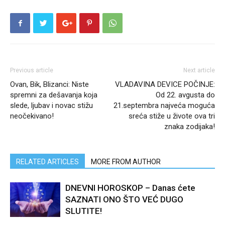
Previous article
Next article
Ovan, Bik, Blizanci: Niste
VLADAVINA DEVICE POČINJE:
spremni za dešavanja koja
Od 22. avgusta do
slede, ljubav i novac stižu
21.septembra najveća moguća
neočekivano!
sreća stiže u živote ova tri
znaka zodijaka!
RELATED ARTICLES
MORE FROM AUTHOR
DNEVNI HOROSKOP – Danas ćete
SAZNATI ONO ŠTO VEĆ DUGO
SLUTITE!