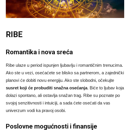
RIBE
Romantika i nova sreća
Ribe ulaze u period ispunjen ljubavlju i romantičnim trenucima.
Ako ste u vezi, osećaćete se blisko sa partnerom, a zajednički
planovi će dobiti novu energiju. Ako ste slobodni, očekujte
susret koji će probuditi snažna osećanja
. Biće to ljubav koja
dolazi spontano, ali ostavlja snažan trag. Ribe su poznate po
svojoj senzitivnosti i intuiciji, a sada ćete osećati da vas
univerzum vodi ka pravoj osobi.
Poslovne mogućnosti i finansije