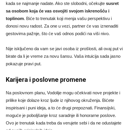
kada se najmanje nadate. Ako ste slobodni, očekujte
susret
sa osobom koja će vas osvojiti svojom iskrenošću i
toplinom
. Biće to trenutak koji menja vašu perspektivu i
donosi novu radost. Za one u vezi, partner će vas iznenaditi
gestovima pažnje, što će vaš odnos podići na viši nivo.
Nije isključeno da vam se javi osoba iz prošlosti, ali ovaj put vi
birate da li je vreme za novu šansu. Vaša intuicija sada jasno
pokazuje pravi put.
Karijera i poslovne promene
Na poslovnom planu, Vodolije mogu očekivati nove projekte i
prilike koje dolaze kroz ljude iz njihovog okruženja. Bićete
inspirisani i puni ideja, a to će drugi prepoznati. Finansijski,
moguće je poboljšanje kroz saradnje ili honorarne poslove.
Ovo je trenutak kada treba da verujete sebi i da ne odustajete