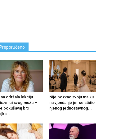
Preporučeno
na održala lekciju
Nije pozvao svoju majku
ubavnici svog muža –
na vjenčanje jer se stidio
e pokušavaj biti
njenog jednostavnog...
jka...