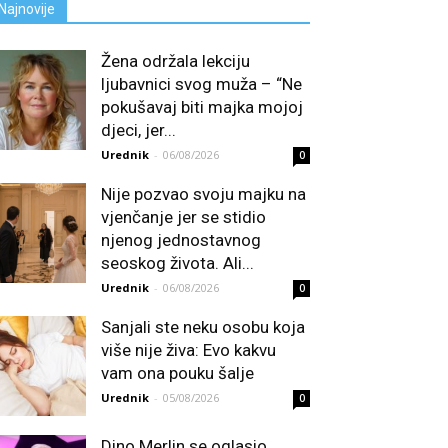
Najnovije
Žena održala lekciju
ljubavnici svog muža – “Ne
pokušavaj biti majka mojoj
djeci, jer...
Urednik
-
06/08/2026
0
Nije pozvao svoju majku na
vjenčanje jer se stidio
njenog jednostavnog
seoskog života. Ali...
Urednik
-
06/08/2026
0
Sanjali ste neku osobu koja
više nije živa: Evo kakvu
vam ona pouku šalje
Urednik
-
05/08/2026
0
Dino Merlin se oglasio