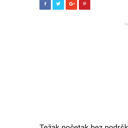
Og
Težak početak bez podrš