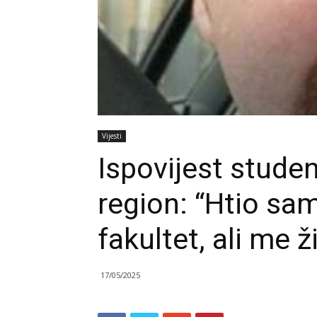
Vijesti
Ispovijest studen
region: “Htio sa
fakultet, ali me 
17/05/2025