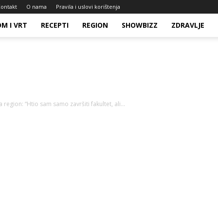
ontakt
O nama
Pravila i uslovi korištenja
M I VRT
RECEPTI
REGION
SHOWBIZZ
ZDRAVLJE
 region: “Htio sam samo završiti fakultet, ali...