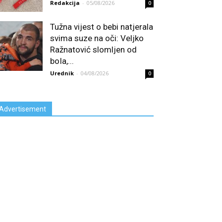
Redakcija
-
05/08/2026
0
Tužna vijest o bebi natjerala
svima suze na oči: Veljko
Ražnatović slomljen od
boIa,...
Urednik
-
04/08/2026
0
Advertisement