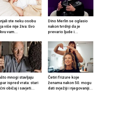
njali ste neku osobu
Dino Merlin se oglasio
ja više nije živa: Evo
nakon tvrdnji da je
kvu vam...
prevario ljude i...
što mnogi stavljaju
Četiri frizure koje
par ispred vrata: stari
ženama nakon 50. mogu
ćni običaj i savjeti...
dati svježiji i njegovaniji...