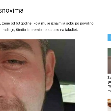
 snovima
, žene od 63 godine, koja mu je iznajmila sobu po povoljnoj
 radio je, štedio i spremio se za upis na fakultet.
Že
lj
“N
ma