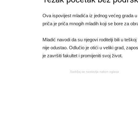
Ova ispovijest mladića iz jednog većeg grada u re
priča je priča mnogih mladih koji se bore za ob
Mladić navodi da su njegovi roditelji bili u teškoj f
nije odustao. Odlučio je otići u veliki grad, zaposl
je završiti fakultet i promijeniti svoj život.
Sadržaj se nastavlja nakon oglasa