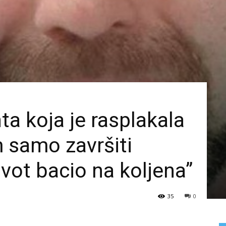
ta koja je rasplakala
m samo završiti
život bacio na koljena”
35
0