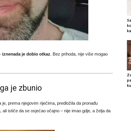
Sa
ko
ka
 –
iznenada je dobio otkaz
. Bez prihoda, nije više mogao
Za
pa
 ga je zbunio
ku
 je, prema njegovim riječima, predložila da pronađu
n, ali ističe da se osjećao očajno – nije imao gdje, a želja da