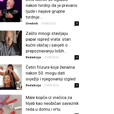
nakon tvrdnji da je prevario
ljude i najave grupne
tvrdnje:...
Urednik
-
05/08/2026
0
Zašto mnogi stavljaju
papar ispred vrata: stari
kućni običaj i savjeti o
prepoznavanju loših...
Redakcija
-
05/08/2026
0
Četiri frizure koje ženama
nakon 50. mogu dati
svježiji i njegovaniji izgled
Redakcija
-
05/08/2026
0
Male kopče iz vrećica za
hljeb kao neobičan saveznik
reda u domu i vrtu