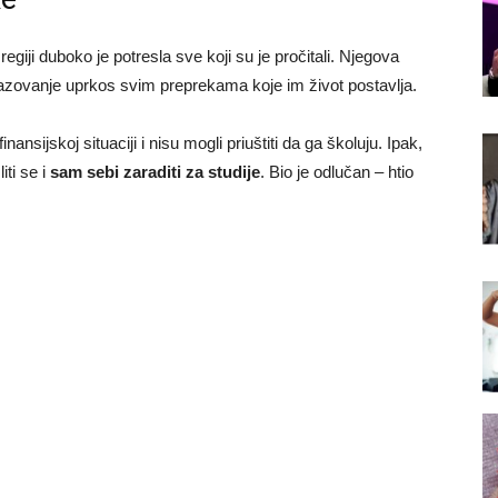
giji duboko je potresla sve koji su je pročitali. Njegova
razovanje uprkos svim preprekama koje im život postavlja.
inansijskoj situaciji i nisu mogli priuštiti da ga školuju. Ipak,
iti se i
sam sebi zaraditi za studije
. Bio je odlučan – htio