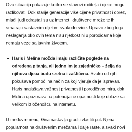
Ova situacija pokazuje koliko se stavovi roditelja i djece mogu
razlikovati. Dok starije generacije više cijene privatnost i oprez,
mlađi ljudi odrastali su uz internet i društvene mreže te ih
smatraju sastavnim dijelom svakodnevice. Upravo zbog toga
neslaganja oko ovih tema nisu rijetkost ni u porodicama koje
nemaju veze sa javnim životom.
Haris i Melina možda imaju različite poglede na
određena pitanja, ali jedno im je zajedničko – želja da
njihova djeca budu sretna i zaštićena.
Svako od njih
pokušava pomoći na način za koji vjeruje da je ispravan.
Haris naglašava važnost privatnosti i porodičnog mira, dok
Melina upozorava na potencijalne opasnosti koje dolaze sa
velikom izloženošću na internetu.
U međuvremenu, Đina nastavlja graditi vlastiti put. Njena
popularnost na društvenim mrežama i dalje raste, a svaki novi