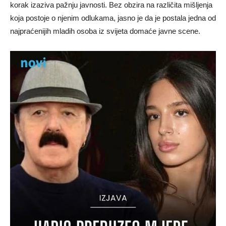
korak izaziva pažnju javnosti. Bez obzira na različita mišljenja
koja postoje o njenim odlukama, jasno je da je postala jedna od
najpraćenijih mladih osoba iz svijeta domaće javne scene.