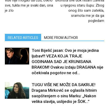
više nije mogao da ćuti, otkrio
dvorišta sve dok nisam zavirila
sve, tukla me je svaki dan, ona
u njegovu staru šupu: Zbog
je zIo
onog što sam zatekla,
sramota me je da ga
pogledam
RELATED ARTICLES
MORE FROM AUTHOR
Toni Bijelić jasan: Ovo je moja jedina
ljubav!!! VEZA KOJA TRAJE
GODINAMA SAD JE KRUNISANA
BRAKOM! Ovakvu izdaju DRAGANA nije
očekivala pogotov ne od...
TUGU VIŠE NE MOŽE DA SAKRIJE!
Dragana Mirković se oglasila hitnim
saopštenjem o sinu Marku: „Nakon
velika slavlja, uslijedio je ŠOK…”