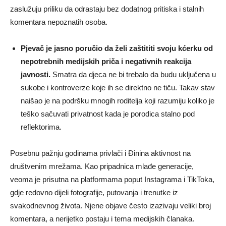
zaslužuju priliku da odrastaju bez dodatnog pritiska i stalnih
komentara nepoznatih osoba.
Pjevač je jasno poručio da želi zaštititi svoju kćerku od
nepotrebnih medijskih priča i negativnih reakcija
javnosti.
Smatra da djeca ne bi trebalo da budu uključena u
sukobe i kontroverze koje ih se direktno ne tiču. Takav stav
naišao je na podršku mnogih roditelja koji razumiju koliko je
teško sačuvati privatnost kada je porodica stalno pod
reflektorima.
Posebnu pažnju godinama privlači i Đinina aktivnost na
društvenim mrežama. Kao pripadnica mlađe generacije,
veoma je prisutna na platformama poput Instagrama i TikToka,
gdje redovno dijeli fotografije, putovanja i trenutke iz
svakodnevnog života. Njene objave često izazivaju veliki broj
komentara, a nerijetko postaju i tema medijskih članaka.