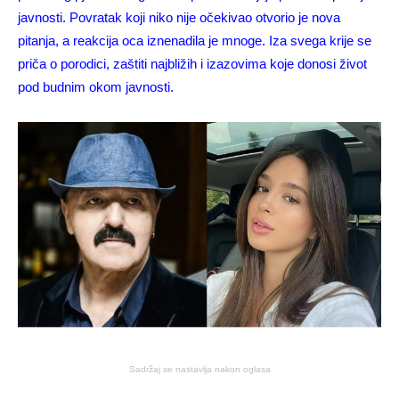
javnosti. Povratak koji niko nije očekivao otvorio je nova
pitanja, a reakcija oca iznenadila je mnoge. Iza svega krije se
priča o porodici, zaštiti najbližih i izazovima koje donosi život
pod budnim okom javnosti.
Sadržaj se nastavlja nakon oglasa