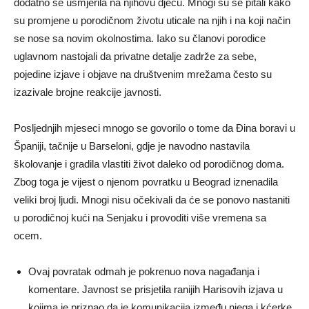
dodatno se usmjerila na njihovu djecu. Mnogi su se pitali kako
su promjene u porodičnom životu uticale na njih i na koji način
se nose sa novim okolnostima. Iako su članovi porodice
uglavnom nastojali da privatne detalje zadrže za sebe,
pojedine izjave i objave na društvenim mrežama često su
izazivale brojne reakcije javnosti.
Posljednjih mjeseci mnogo se govorilo o tome da Đina boravi u
Španiji, tačnije u Barseloni, gdje je navodno nastavila
školovanje i gradila vlastiti život daleko od porodičnog doma.
Zbog toga je vijest o njenom povratku u Beograd iznenadila
veliki broj ljudi. Mnogi nisu očekivali da će se ponovo nastaniti
u porodičnoj kući na Senjaku i provoditi više vremena sa
ocem.
Ovaj povratak odmah je pokrenuo nova nagađanja i
komentare. Javnost se prisjetila ranijih Harisovih izjava u
kojima je priznao da je komunikacija između njega i kćerke