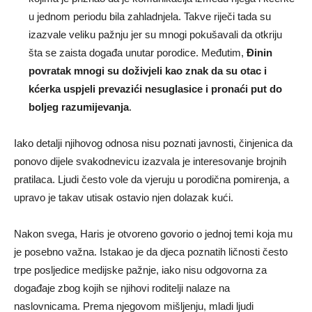
u jednom periodu bila zahladnjela. Takve riječi tada su
izazvale veliku pažnju jer su mnogi pokušavali da otkriju
šta se zaista događa unutar porodice. Međutim,
Đinin
povratak mnogi su doživjeli kao znak da su otac i
kćerka uspjeli prevazići nesuglasice i pronaći put do
boljeg razumijevanja
.
Iako detalji njihovog odnosa nisu poznati javnosti, činjenica da
ponovo dijele svakodnevicu izazvala je interesovanje brojnih
pratilaca. Ljudi često vole da vjeruju u porodična pomirenja, a
upravo je takav utisak ostavio njen dolazak kući.
Nakon svega, Haris je otvoreno govorio o jednoj temi koja mu
je posebno važna. Istakao je da djeca poznatih ličnosti često
trpe posljedice medijske pažnje, iako nisu odgovorna za
događaje zbog kojih se njihovi roditelji nalaze na
naslovnicama. Prema njegovom mišljenju, mladi ljudi