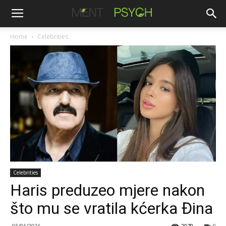
Home
Celebrities
Celebrities
Haris preduzeo mjere nakon
što mu se vratila kćerka Đina
05/06/2026
2079
0