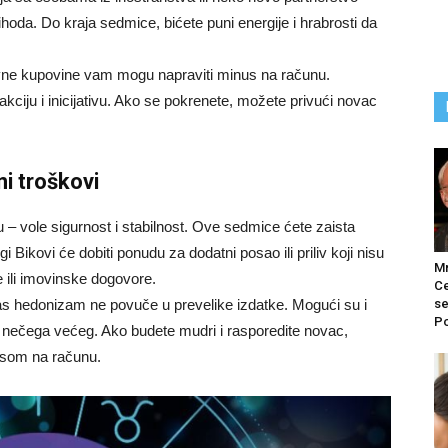
ihoda. Do kraja sedmice, bićete puni energije i hrabrosti da
ivne kupovine vam mogu napraviti minus na računu.
akciju i inicijativu. Ako se pokrenete, možete privući novac
ni troškovi
 vole sigurnost i stabilnost. Ove sedmice ćete zaista
Bikovi će dobiti ponudu za dodatni posao ili priliv koji nisu
M
e ili imovinske dogovore.
Ce
se
as hedonizam ne povuče u prevelike izdatke. Mogući su i
Po
u nečega većeg. Ako budete mudri i rasporedite novac,
lusom na računu.