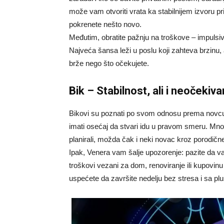
može vam otvoriti vrata ka stabilnijem izvoru pr
pokrenete nešto novo.
Međutim, obratite pažnju na troškove – impuls
Najveća šansa leži u poslu koji zahteva brzinu, 
brže nego što očekujete.
Bik – Stabilnost, ali i neočekiva
Bikovi su poznati po svom odnosu prema novcu –
imati osećaj da stvari idu u pravom smeru. Mnogi 
planirali, možda čak i neki novac kroz porodičn
Ipak, Venera vam šalje upozorenje: pazite da v
troškovi vezani za dom, renoviranje ili kupovin
uspećete da završite nedelju bez stresa i sa p