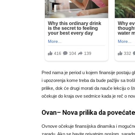
Pred nama je period u kojem finansije postaju 
i upozorenja kome treba da bude pažljiv sa tr
prilike, dok će drugi morati da nauče lekciju o 
očekuje do kraja ove sedmice kada je reč o no
Ovan– Nova prilika da povećat
Ovnove očekuje finansijska dinamika i mogućno
zaradu. Ako se bavite privatnim poslom, saradn