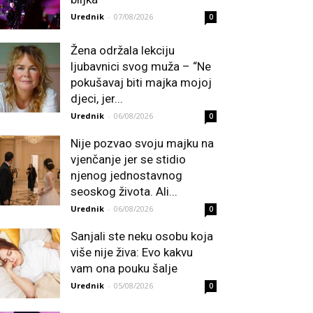
Urednik
-
07/08/2026
0
Žena održala lekciju
ljubavnici svog muža – “Ne
pokušavaj biti majka mojoj
djeci, jer...
Urednik
-
06/08/2026
0
Nije pozvao svoju majku na
vjenčanje jer se stidio
njenog jednostavnog
seoskog života. Ali...
Urednik
-
06/08/2026
0
Sanjali ste neku osobu koja
više nije živa: Evo kakvu
vam ona pouku šalje
Urednik
-
05/08/2026
0