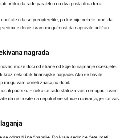
ti priliku da rade paralelno na dva posla ili da kroz
obećate i da se preopteretite, pa kasnije nećete moći da
aj sedmice donosi vam mogućnost da napravite odličan
čekivana nagrada
 novac može doći od strane od koje to najmanje očekujete.
k kroz neki oblik finansijske nagrade. Ako se bavite
up mogu vam doneti značajnu dobit.
ć ili podršku – neko će rado stati iza vas i omogućiti vam
zite da ne trošite na nepotrebne sitnice i uživanja, jer će vas
 ulaganja
 se odraziti i na finansije. Do kraja sedmice ćete imati