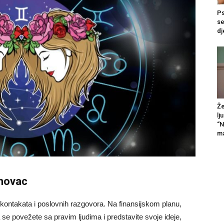
Ps
se
dj
Že
lj
“N
ma
 novac
kontakata i poslovnih razgovora. Na finansijskom planu,
se povežete sa pravim ljudima i predstavite svoje ideje,