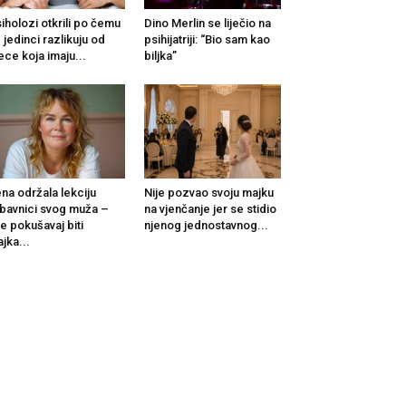
iholozi otkrili po čemu
Dino Merlin se liječio na
 jedinci razlikuju od
psihijatriji: “Bio sam kao
ece koja imaju...
biljka”
na održala lekciju
Nije pozvao svoju majku
ubavnici svog muža –
na vjenčanje jer se stidio
e pokušavaj biti
njenog jednostavnog...
jka...