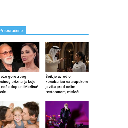
Preporučeno
reže gore zbog
Šeik je uvredio
cinog priznanja koje
konobaricu na arapskom
 neće dopasti Merlinu!
jeziku pred celim
sle...
restoranom, misleći...