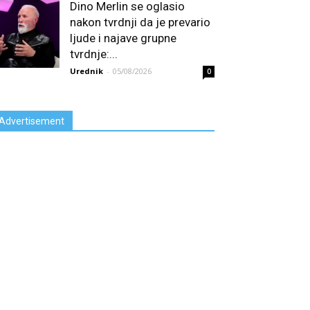
Dino Merlin se oglasio
nakon tvrdnji da je prevario
ljude i najave grupne
tvrdnje:...
Urednik
-
05/08/2026
0
Advertisement