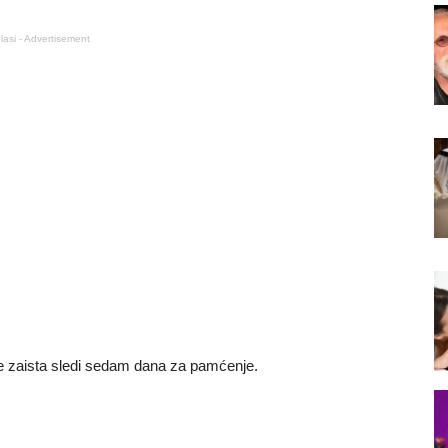
lasi - Advertisement
e zaista sledi sedam dana za pamćenje.