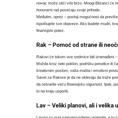
novac može stići vrlo brzo. Mnogi Blizanci će ima
honorarni rad povećaju svoje prihode.
Međutim, oprez – postoji mogućnost da previše 
ispoštujete sve obaveze. Ako budete mudri, kr
finansijski potez.
Rak – Pomoć od strane ili neo
Rakovi će tokom ove sedmice biti iznenađeni –
Možda kroz neki poklon, podršku porodice ili ča
kreativnim poslom, vaša mašta i emotivni prist
Savet za Rakove je da ne oklevaju da traže pomo
da ostvarite veću finansijsku sigurnost. Ipak, pa
to na kraju usporiti.
Lav – Veliki planovi, ali i velika
Lavovi su puni samopouzdanja i energije, a to će