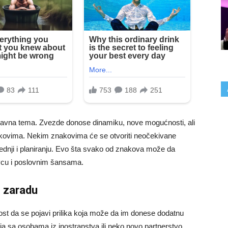
glavna tema. Zvezde donose dinamiku, nove mogućnosti, ali
oškovima. Nekim znakovima će se otvoriti neočekivane
štednji i planiranju. Evo šta svako od znakova može da
vcu i poslovnim šansama.
e zaradu
st da se pojavi prilika koja može da im donese dodatnu
ja sa osobama iz inostranstva ili neko novo partnerstvo