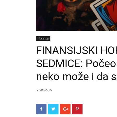
Horoskop
FINANSIJSKI H
SEDMICE: Počeo j
neko može i da s
25/08/2025