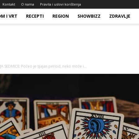
Kontakt
O nama
Pravila i uslovi korištenja
M I VRT
RECEPTI
REGION
SHOWBIZZ
ZDRAVLJE
SEDMICE: Počeo je sjajan period, neko može i...