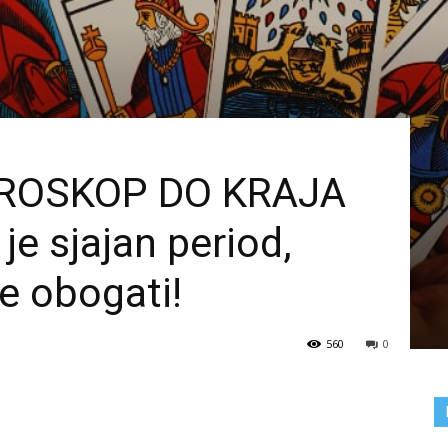
OROSKOP DO KRAJA
e sjajan period,
e obogati!
560
0