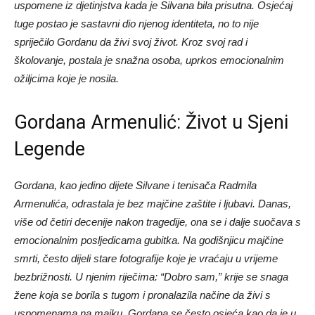
uspomene iz djetinjstva kada je Silvana bila prisutna. Osjećaj
tuge postao je sastavni dio njenog identiteta, no to nije
spriječilo Gordanu da živi svoj život. Kroz svoj rad i
školovanje, postala je snažna osoba, uprkos emocionalnim
ožiljcima koje je nosila.
Gordana Armenulić: Život u Sjeni
Legende
Gordana, kao jedino dijete Silvane i tenisača Radmila
Armenulića, odrastala je bez majčine zaštite i ljubavi. Danas,
više od četiri decenije nakon tragedije, ona se i dalje suočava s
emocionalnim posljedicama gubitka. Na godišnjicu majčine
smrti, često dijeli stare fotografije koje je vraćaju u vrijeme
bezbrižnosti. U njenim riječima: “Dobro sam,” krije se snaga
žene koja se borila s tugom i pronalazila načine da živi s
uspomenama na majku. Gordana se često osjeća kao da je u