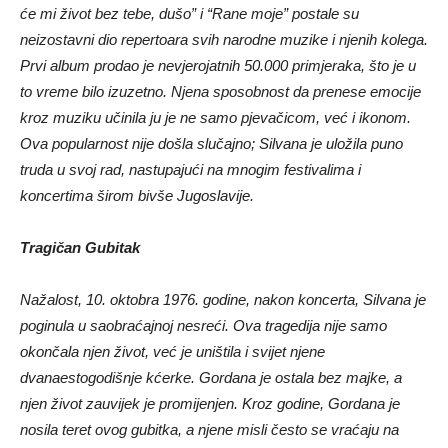
će mi život bez tebe, dušo” i “Rane moje” postale su
neizostavni dio repertoara svih narodne muzike i njenih kolega.
Prvi album prodao je nevjerojatnih 50.000 primjeraka, što je u
to vreme bilo izuzetno. Njena sposobnost da prenese emocije
kroz muziku učinila ju je ne samo pjevačicom, već i ikonom.
Ova popularnost nije došla slučajno; Silvana je uložila puno
truda u svoj rad, nastupajući na mnogim festivalima i
koncertima širom bivše Jugoslavije.
Tragičan Gubitak
Nažalost, 10. oktobra 1976. godine, nakon koncerta, Silvana je
poginula u saobraćajnoj nesreći. Ova tragedija nije samo
okončala njen život, već je uništila i svijet njene
dvanaestogodišnje kćerke. Gordana je ostala bez majke, a
njen život zauvijek je promijenjen. Kroz godine, Gordana je
nosila teret ovog gubitka, a njene misli često se vraćaju na