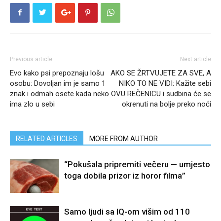
Previous article
Next article
Evo kako psi prepoznaju lošu
AKO SE ŽRTVUJETE ZA SVE, A
osobu: Dovoljan im je samo 1
NIKO TO NE VIDI: Kažite sebi
znak i odmah osete kada neko
OVU REČENICU i sudbina će se
ima zlo u sebi
okrenuti na bolje preko noći
RELATED ARTICLES
MORE FROM AUTHOR
“Pokušala pripremiti večeru — umjesto
toga dobila prizor iz horor filma”
Samo ljudi sa IQ-om višim od 110