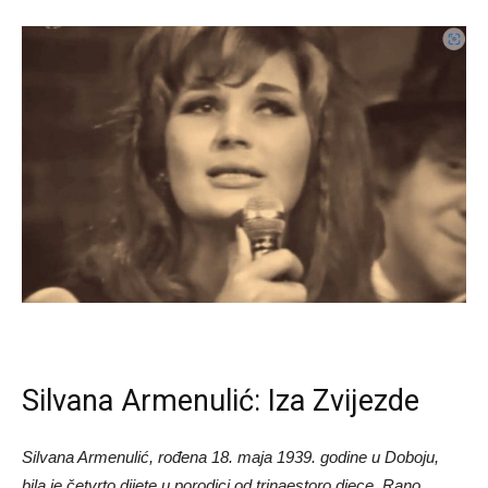
Silvana Armenulić: Iza Zvijezde
Silvana Armenulić, rođena 18. maja 1939. godine u Doboju,
bila je četvrto dijete u porodici od trinaestoro djece. Rano