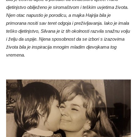
djetinjstvo obilježeno je siromaštvom i teškim uvjetima života.
Njen otac napustio je porodicu, a majka Hajrija bila je
primorana nositi sav teret odgoja i preživljavanja. Iako je imala
teško djetinjstvo, Silvana je iz tih okolnosti razvila snažnu volju
i želju da uspije. Njena sposobnost da se izbori s izazovima
života bila je inspiracija mnogim mladim djevojkama tog
vremena.