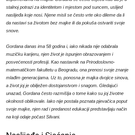
stalnoj potrazi za identitetom i mjestom pod suncem, uslijed
naslijeđa koje nosi. Njene misli se često vrte oko dileme da li
da nastavi sa životom bez majke ili da pokuša ostvariti svoje
snove.
Gordana danas ima 58 godina i, iako nikada nije odabrala
muzičku karijeru, njen život je ispunjen obrazovanjem i
posvećenosti profesiji. Kao nastavnik na Prirodoslovno-
matematičkom fakultetu u Beogradu, ona prenosi svoje znanje
mlađim generacijama. Uz to, ponosna je majka dvojice sinova,
a život joj je obilježen dostojanstvom i snagom. Gledajući
unazad, Gordana često razmišlja o tome kako su joj životne
okolnosti oblikovale. Iako nije postala poznata pjevačica poput
svoje majke, njen rad i predanost edukaciji predstavljaju način
na koji odaje počast Silvani.