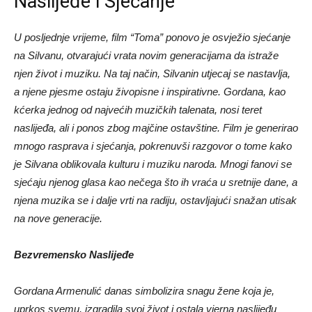
Naslijeđe i Sjećanje
U posljednje vrijeme, film “Toma” ponovo je osvježio sjećanje
na Silvanu, otvarajući vrata novim generacijama da istraže
njen život i muziku. Na taj način, Silvanin utjecaj se nastavlja,
a njene pjesme ostaju živopisne i inspirativne. Gordana, kao
kćerka jednog od najvećih muzičkih talenata, nosi teret
naslijeđa, ali i ponos zbog majčine ostavštine. Film je generirao
mnogo rasprava i sjećanja, pokrenuvši razgovor o tome kako
je Silvana oblikovala kulturu i muziku naroda. Mnogi fanovi se
sjećaju njenog glasa kao nečega što ih vraća u sretnije dane, a
njena muzika se i dalje vrti na radiju, ostavljajući snažan utisak
na nove generacije.
Bezvremensko Naslijeđe
Gordana Armenulić danas simbolizira snagu žene koja je,
uprkos svemu, izgradila svoj život i ostala vjerna naslijeđu