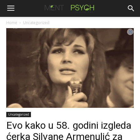
Home
Uncategorized
Uncategorized
Evo kako u 58. godini izgleda
ćerka Silvane Armenulić za