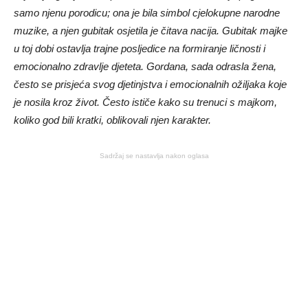
samo njenu porodicu; ona je bila simbol cjelokupne narodne
muzike, a njen gubitak osjetila je čitava nacija. Gubitak majke
u toj dobi ostavlja trajne posljedice na formiranje ličnosti i
emocionalno zdravlje djeteta. Gordana, sada odrasla žena,
često se prisjeća svog djetinjstva i emocionalnih ožiljaka koje
je nosila kroz život. Često ističe kako su trenuci s majkom,
koliko god bili kratki, oblikovali njen karakter.
Sadržaj se nastavlja nakon oglasa