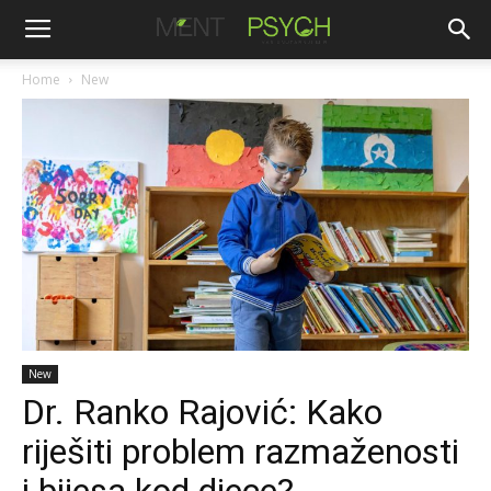
Home
New
New
Dr. Ranko Rajović: Kako
riješiti problem razmaženosti
i bijesa kod djece?