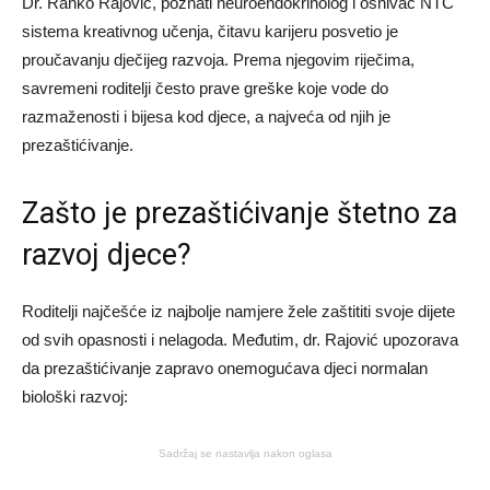
Dr. Ranko Rajović, poznati neuroendokrinolog i osnivač NTC
sistema kreativnog učenja, čitavu karijeru posvetio je
proučavanju dječijeg razvoja. Prema njegovim riječima,
savremeni roditelji često prave greške koje vode do
razmaženosti i bijesa kod djece, a najveća od njih je
prezaštićivanje.
Zašto je prezaštićivanje štetno za
razvoj djece?
Roditelji najčešće iz najbolje namjere žele zaštititi svoje dijete
od svih opasnosti i nelagoda. Međutim, dr. Rajović upozorava
da prezaštićivanje zapravo onemogućava djeci normalan
biološki razvoj:
Sadržaj se nastavlja nakon oglasa