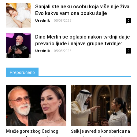
Sanjali ste neku osobu koja više nije živa:
Evo kakvu vam ona pouku šalje
Urednik
-
05/08/2026
0
Dino Merlin se oglasio nakon tvrdnji da je
prevario ljude i najave grupne tvrdnje:...
Urednik
-
05/08/2026
0
Preporučeno
Mreže gore zbog Cecinog
Šeik je uvredio konobaricu na