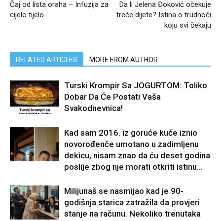
Čaj od lista oraha – Infuzija za
Da li Jelena Đoković očekuje
cijelo tijelo
treće dijete? Istina o trudnoći
koju svi čekaju
RELATED ARTICLES
MORE FROM AUTHOR
Turski Krompir Sa JOGURTOM: Toliko
Dobar Da Će Postati Vaša
Svakodnevnica!
Kad sam 2016. iz goruće kuće iznio
novorođenče umotano u zadimljenu
dekicu, nisam znao da ću deset godina
poslije zbog nje morati otkriti istinu...
Milijunaš se nasmijao kad je 90-
godišnja starica zatražila da provjeri
stanje na računu. Nekoliko trenutaka