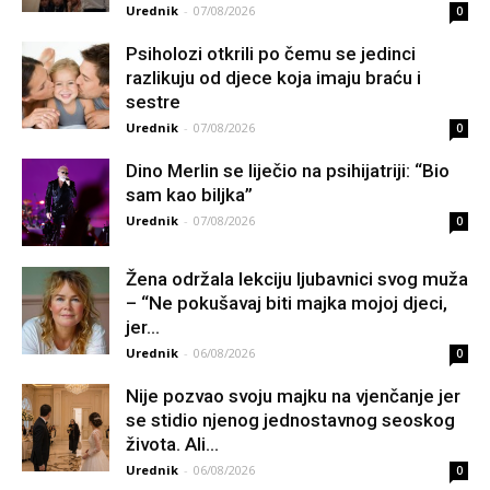
Urednik
-
07/08/2026
0
Psiholozi otkrili po čemu se jedinci
razlikuju od djece koja imaju braću i
sestre
Urednik
-
07/08/2026
0
Dino Merlin se liječio na psihijatriji: “Bio
sam kao biljka”
Urednik
-
07/08/2026
0
Žena održala lekciju ljubavnici svog muža
– “Ne pokušavaj biti majka mojoj djeci,
jer...
Urednik
-
06/08/2026
0
Nije pozvao svoju majku na vjenčanje jer
se stidio njenog jednostavnog seoskog
života. Ali...
Urednik
-
06/08/2026
0