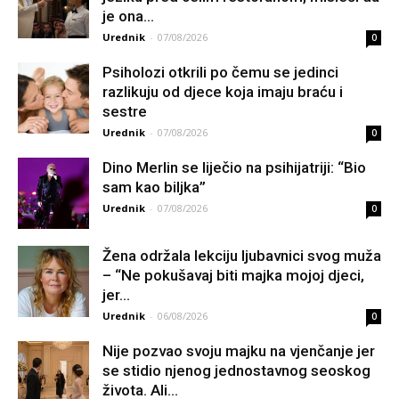
je ona...
Urednik
-
07/08/2026
0
Psiholozi otkrili po čemu se jedinci
razlikuju od djece koja imaju braću i
sestre
Urednik
-
07/08/2026
0
Dino Merlin se liječio na psihijatriji: “Bio
sam kao biljka”
Urednik
-
07/08/2026
0
Žena održala lekciju ljubavnici svog muža
– “Ne pokušavaj biti majka mojoj djeci,
jer...
Urednik
-
06/08/2026
0
Nije pozvao svoju majku na vjenčanje jer
se stidio njenog jednostavnog seoskog
života. Ali...