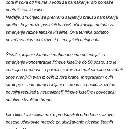
octa ili soka od limuna u vodu za namakanje, što pomaže
neutralizirati kiselinu.
Nadalje, stručnjaci za prehranu savjetuju praksu namakanja
sirutke, koja može poslužiti kao još učinkovitija metoda za
smanjenje razine fitinske kiseline. Ova tehnika dodatno
povećava bioraspoloživost esencijalnih nutrijenata.
Štoviše, klijanje žitarica i mahunarki ima potencijal za
smanjenje koncentracije fitinske kiseline do 50 posto, što je
značajna prednost za pojedince koji žele maksimalno povećati
unos hranjivih tvari iz ovih izvora hrane. Integracijom ovih
strategija – namakanja i klijanja – mogu se postići izuzetno
povoljni rezultati u neutralizaciji fitinske kiseline i povećanju
nutritivne kvalitete hrane.
Iako fitinska kiselina može predstavljati određene izazove,
postoje učinkovite metode za ublažavanje njezinih štetnih