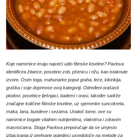
Koje namirnice imaju najveći udio fitinske kiseline? Pavlova
identificira žitarice, posebno zob, pšenicu i rižu, kao istaknute
izvore. Osim toga, mahunarke poput graha, leće, kikirikija,
graška i soje doprinose ovoj kategoriji. Određeni orašasti
plodovi, posebice lješnjaci, bademi i orasi, također sadrže
značajne količine fitinske kiseline, uz sjemenke suncokreta,
maka, lana, bundeve i sezama. Unatoč tome, ove su
namirnice bogate vitalnim nutrijentima, vlaknima i zdravim
masnoćama. Stoga Pavlova preporučuje da se umjesto
izbacivanja iz prehrane pojedinci usredotoče na metode za