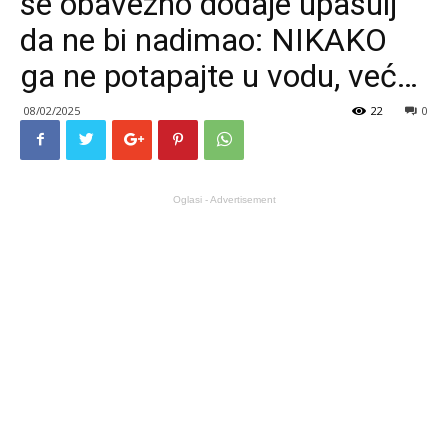
se obavezno dodaje upasulj
da ne bi nadimao: NIKAKO
ga ne potapajte u vodu, već…
08/02/2025
22
0
Oglasi - Advertisement