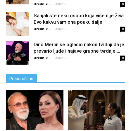
Urednik
-
06/08/2026
0
Sanjali ste neku osobu koja više nije živa:
Evo kakvu vam ona pouku šalje
Urednik
-
05/08/2026
0
Dino Merlin se oglasio nakon tvrdnji da je
prevario ljude i najave grupne tvrdnje:...
Urednik
-
05/08/2026
0
Preporučeno