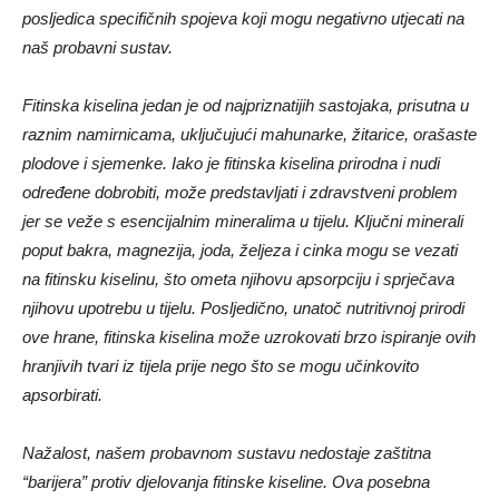
posljedica specifičnih spojeva koji mogu negativno utjecati na
naš probavni sustav.
Fitinska kiselina jedan je od najpriznatijih sastojaka, prisutna u
raznim namirnicama, uključujući mahunarke, žitarice, orašaste
plodove i sjemenke. Iako je fitinska kiselina prirodna i nudi
određene dobrobiti, može predstavljati i zdravstveni problem
jer se veže s esencijalnim mineralima u tijelu. Ključni minerali
poput bakra, magnezija, joda, željeza i cinka mogu se vezati
na fitinsku kiselinu, što ometa njihovu apsorpciju i sprječava
njihovu upotrebu u tijelu. Posljedično, unatoč nutritivnoj prirodi
ove hrane, fitinska kiselina može uzrokovati brzo ispiranje ovih
hranjivih tvari iz tijela prije nego što se mogu učinkovito
apsorbirati.
Nažalost, našem probavnom sustavu nedostaje zaštitna
“barijera” protiv djelovanja fitinske kiseline. Ova posebna