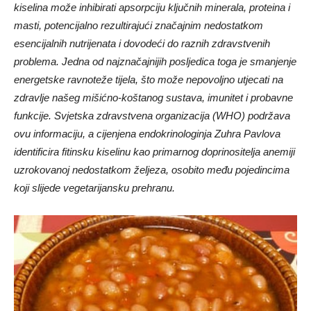
kiselina može inhibirati apsorpciju ključnih minerala, proteina i
masti, potencijalno rezultirajući značajnim nedostatkom
esencijalnih nutrijenata i dovodeći do raznih zdravstvenih
problema. Jedna od najznačajnijih posljedica toga je smanjenje
energetske ravnoteže tijela, što može nepovoljno utjecati na
zdravlje našeg mišićno-koštanog sustava, imunitet i probavne
funkcije. Svjetska zdravstvena organizacija (WHO) podržava
ovu informaciju, a cijenjena endokrinologinja Zuhra Pavlova
identificira fitinsku kiselinu kao primarnog doprinositelja anemiji
uzrokovanoj nedostatkom željeza, osobito među pojedincima
koji slijede vegetarijansku prehranu.