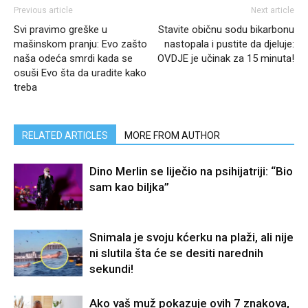
Previous article
Next article
Svi pravimo greške u
Stavite običnu sodu bikarbonu
mašinskom pranju: Evo zašto
nastopala i pustite da djeluje:
naša odeća smrdi kada se
OVDJE je učinak za 15 minuta!
osuši Evo šta da uradite kako
treba
RELATED ARTICLES
MORE FROM AUTHOR
Dino Merlin se liječio na psihijatriji: “Bio
sam kao biljka”
Snimala je svoju kćerku na plaži, ali nije
ni slutila šta će se desiti narednih
sekundi!
Ako vaš muž pokazuje ovih 7 znakova,