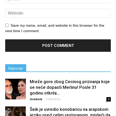
Save my name, email, and website in this browser for the
next time I comment.
Najnovije
Mreže gore zbog Cecinog priznanja koje
se neće dopasti Merlinu! Posle 31
godinu otkrila...
Urednik
-
07/08/2026
0
Šeik je uvredio konobaricu na arapskom
jeziku pred celim restoranom, misleći da