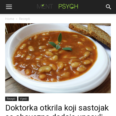
Home
Recepti
Recepti
Vijesti
Doktorka otkrila koji sastojak