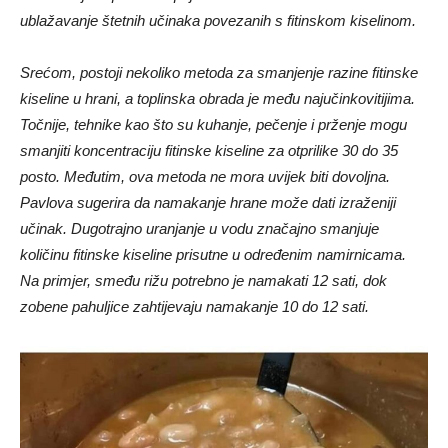
ublažavanje štetnih učinaka povezanih s fitinskom kiselinom.
Srećom, postoji nekoliko metoda za smanjenje razine fitinske
kiseline u hrani, a toplinska obrada je među najučinkovitijima.
Točnije, tehnike kao što su kuhanje, pečenje i prženje mogu
smanjiti koncentraciju fitinske kiseline za otprilike 30 do 35
posto. Međutim, ova metoda ne mora uvijek biti dovoljna.
Pavlova sugerira da namakanje hrane može dati izraženiji
učinak. Dugotrajno uranjanje u vodu značajno smanjuje
količinu fitinske kiseline prisutne u određenim namirnicama.
Na primjer, smeđu rižu potrebno je namakati 12 sati, dok
zobene pahuljice zahtijevaju namakanje 10 do 12 sati.