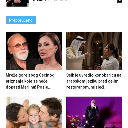
0
Preporučeno
Mreže gore zbog Cecinog
Šeik je uvredio konobaricu na
priznanja koje se neće
arapskom jeziku pred celim
dopasti Merlinu! Posle...
restoranom, misleći...