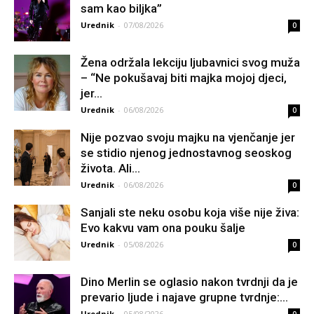
sam kao biljka”
Urednik
-
07/08/2026
0
Žena održala lekciju ljubavnici svog muža
– “Ne pokušavaj biti majka mojoj djeci,
jer...
Urednik
-
06/08/2026
0
Nije pozvao svoju majku na vjenčanje jer
se stidio njenog jednostavnog seoskog
života. Ali...
Urednik
-
06/08/2026
0
Sanjali ste neku osobu koja više nije živa:
Evo kakvu vam ona pouku šalje
Urednik
-
05/08/2026
0
Dino Merlin se oglasio nakon tvrdnji da je
prevario ljude i najave grupne tvrdnje:...
Urednik
-
05/08/2026