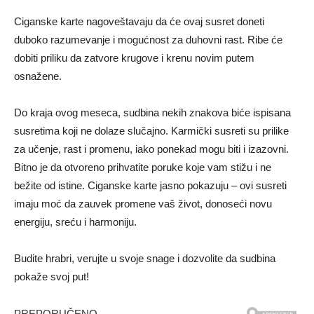
Ciganske karte nagoveštavaju da će ovaj susret doneti
duboko razumevanje i mogućnost za duhovni rast. Ribe će
dobiti priliku da zatvore krugove i krenu novim putem
osnažene.
Do kraja ovog meseca, sudbina nekih znakova biće ispisana
susretima koji ne dolaze slučajno. Karmički susreti su prilike
za učenje, rast i promenu, iako ponekad mogu biti i izazovni.
Bitno je da otvoreno prihvatite poruke koje vam stižu i ne
bežite od istine. Ciganske karte jasno pokazuju – ovi susreti
imaju moć da zauvek promene vaš život, donoseći novu
energiju, sreću i harmoniju.
Budite hrabri, verujte u svoje snage i dozvolite da sudbina
pokaže svoj put!