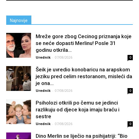
Najnovije
Mreže gore zbog Cecinog priznanja koje
se neće dopasti Merlinu! Posle 31
godinu otkrila...
Urednik
-
07/08/2026
0
Šeik je uvredio konobaricu na arapskom
jeziku pred celim restoranom, misleći da
je ona...
Urednik
-
07/08/2026
0
Psiholozi otkrili po čemu se jedinci
razlikuju od djece koja imaju braću i
sestre
Urednik
-
07/08/2026
0
Dino Merlin se liječio na psihijatriji: “Bio