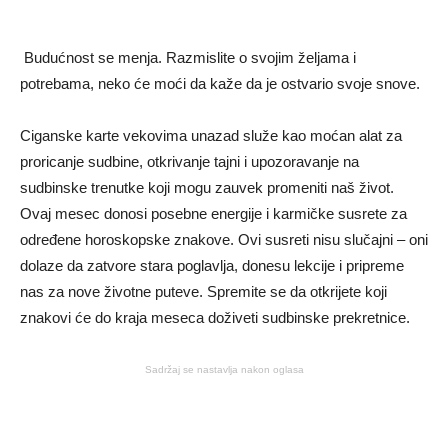
Budućnost se menja. Razmislite o svojim željama i
potrebama, neko će moći da kaže da je ostvario svoje snove.
Ciganske karte vekovima unazad služe kao moćan alat za
proricanje sudbine, otkrivanje tajni i upozoravanje na
sudbinske trenutke koji mogu zauvek promeniti naš život.
Ovaj mesec donosi posebne energije i karmičke susrete za
određene horoskopske znakove. Ovi susreti nisu slučajni – oni
dolaze da zatvore stara poglavlja, donesu lekcije i pripreme
nas za nove životne puteve. Spremite se da otkrijete koji
znakovi će do kraja meseca doživeti sudbinske prekretnice.
Sadržaj se nastavlja nakon oglasa