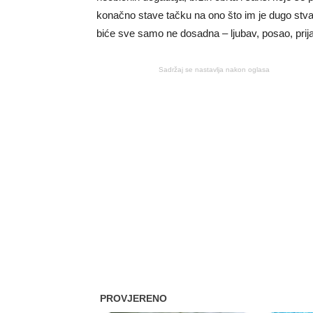
konačno stave tačku na ono što im je dugo stva
biće sve samo ne dosadna – ljubav, posao, prijat
Sadržaj se nastavlja nakon oglasa