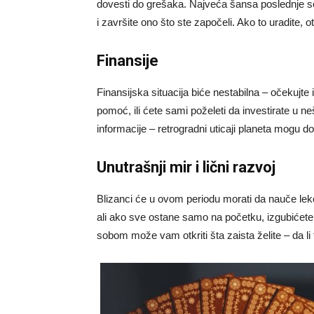
dovesti do grešaka. Najveća šansa poslednje s
i završite ono što ste započeli. Ako to uradite,
Finansije
Finansijska situacija biće nestabilna – očekujte
pomoć, ili ćete sami poželeti da investirate u n
informacije – retrogradni uticaji planeta mogu do
Unutrašnji mir i lični razvoj
Blizanci će u ovom periodu morati da nauče lekcij
ali ako sve ostane samo na početku, izgubićete 
sobom može vam otkriti šta zaista želite – da li t