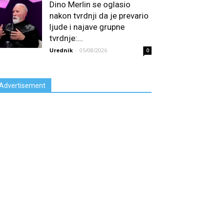
Dino Merlin se oglasio
nakon tvrdnji da je prevario
ljude i najave grupne
tvrdnje:...
Urednik
-
05/08/2026
0
Advertisement