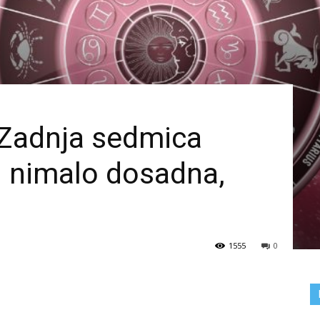
 Zadnja sedmica
i nimalo dosadna,
1555
0