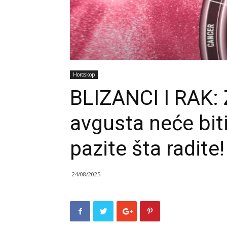
Horoskop
BLIZANCI I RAK:
avgusta neće bit
pazite šta radite!
24/08/2025