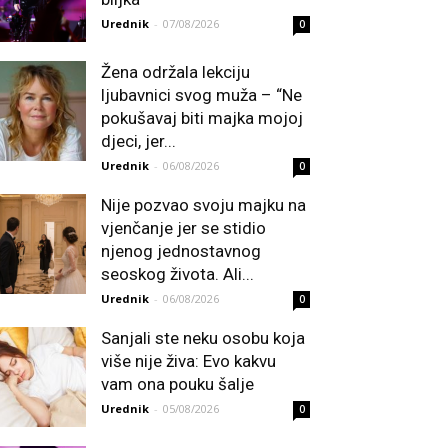
Urednik
-
07/08/2026
0
Žena održala lekciju
ljubavnici svog muža – “Ne
pokušavaj biti majka mojoj
djeci, jer...
Urednik
-
06/08/2026
0
Nije pozvao svoju majku na
vjenčanje jer se stidio
njenog jednostavnog
seoskog života. Ali...
Urednik
-
06/08/2026
0
Sanjali ste neku osobu koja
više nije živa: Evo kakvu
vam ona pouku šalje
Urednik
-
05/08/2026
0