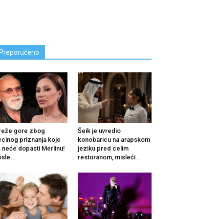
Preporučeno
reže gore zbog
Šeik je uvredio
cinog priznanja koje
konobaricu na arapskom
 neće dopasti Merlinu!
jeziku pred celim
sle...
restoranom, misleći...