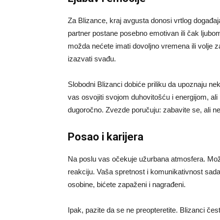
Za Blizance, kraj avgusta donosi vrtlog događaja
partner postane posebno emotivan ili čak ljubomo
možda nećete imati dovoljno vremena ili volje z
izazvati svađu.
Slobodni Blizanci dobiće priliku da upoznaju ne
vas osvojiti svojom duhovitošću i energijom, ali 
dugoročno. Zvezde poručuju: zabavite se, ali ne
Posao i karijera
Na poslu vas očekuje užurbana atmosfera. Možete
reakciju. Vaša spretnost i komunikativnost sada
osobine, bićete zapaženi i nagrađeni.
Ipak, pazite da se ne preopteretite. Blizanci č