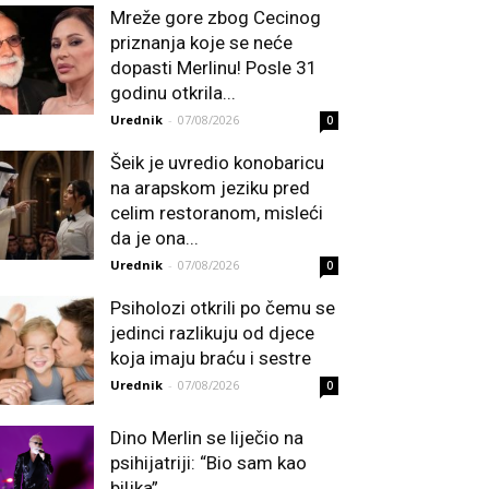
Mreže gore zbog Cecinog
priznanja koje se neće
dopasti Merlinu! Posle 31
godinu otkrila...
Urednik
-
07/08/2026
0
Šeik je uvredio konobaricu
na arapskom jeziku pred
celim restoranom, misleći
da je ona...
Urednik
-
07/08/2026
0
Psiholozi otkrili po čemu se
jedinci razlikuju od djece
koja imaju braću i sestre
Urednik
-
07/08/2026
0
Dino Merlin se liječio na
psihijatriji: “Bio sam kao
biljka”