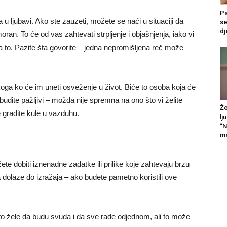
Ps
 u ljubavi. Ako ste zauzeti, možete se naći u situaciji da
se
dj
ran. To će od vas zahtevati strpljenje i objašnjenja, iako vi
a to. Pazite šta govorite – jedna nepromišljena reč može
koga ko će im uneti osveženje u život. Biće to osoba koja će
budite pažljivi – možda nije spremna na ono što vi želite
Že
 gradite kule u vazduhu.
lj
“N
ma
 dobiti iznenadne zadatke ili prilike koje zahtevaju brzu
 dolaze do izražaja – ako budete pametno koristili ove
esto žele da budu svuda i da sve rade odjednom, ali to može