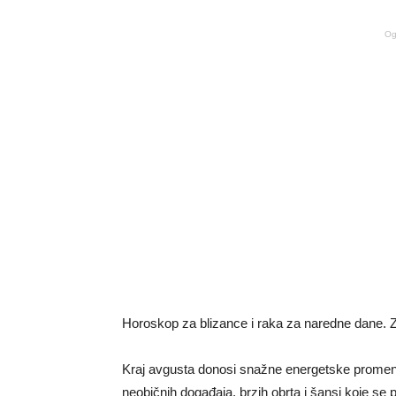
Og
Horoskop za blizance i raka za naredne dane. 
Kraj avgusta donosi snažne energetske promen
neobičnih događaja, brzih obrta i šansi koje se p