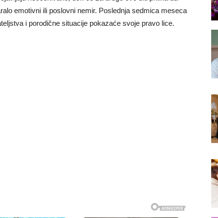
ralo emotivni ili poslovni nemir. Poslednja sedmica meseca
eljstva i porodične situacije pokazaće svoje pravo lice.