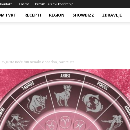
Kontakt
O nama
Pravila i uslovi korištenja
M I VRT
RECEPTI
REGION
SHOWBIZZ
ZDRAVLJE
avgusta neće biti nimalo dosadna, pazite šta...