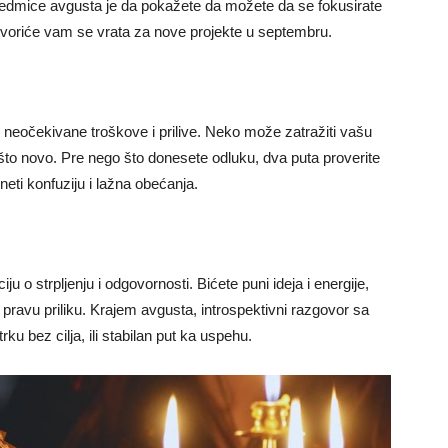
edmice avgusta je da pokažete da možete da se fokusirate
 otvoriće vam se vrata za nove projekte u septembru.
 i neočekivane troškove i prilive. Neko može zatražiti vašu
ešto novo. Pre nego što donesete odluku, dva puta proverite
neti konfuziju i lažna obećanja.
u o strpljenju i odgovornosti. Bićete puni ideja i energije,
pravu priliku. Krajem avgusta, introspektivni razgovor sa
rku bez cilja, ili stabilan put ka uspehu.