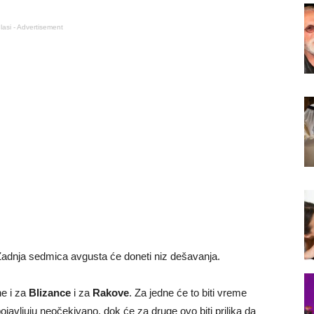
lasi - Advertisement
Zadnja sedmica avgusta će doneti niz dešavanja.
e i za
Blizance
i za
Rakove
. Za jedne će to biti vreme
ojavljuju neočekivano, dok će za druge ovo biti prilika da