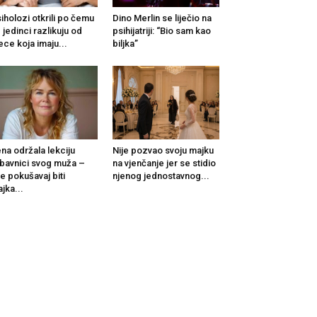
iholozi otkrili po čemu
Dino Merlin se liječio na
 jedinci razlikuju od
psihijatriji: “Bio sam kao
ece koja imaju...
biljka”
na održala lekciju
Nije pozvao svoju majku
ubavnici svog muža –
na vjenčanje jer se stidio
e pokušavaj biti
njenog jednostavnog...
jka...