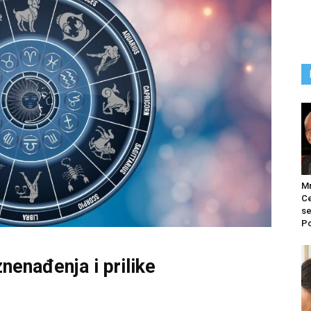
M
Ce
se
Po
nenađenja i prilike