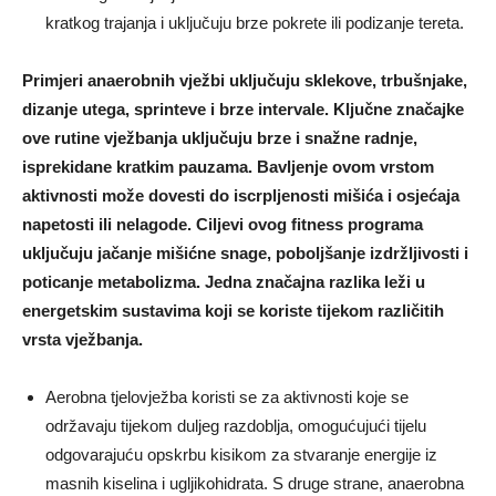
kratkog trajanja i uključuju brze pokrete ili podizanje tereta.
Primjeri anaerobnih vježbi uključuju sklekove, trbušnjake,
dizanje utega, sprinteve i brze intervale. Ključne značajke
ove rutine vježbanja uključuju brze i snažne radnje,
isprekidane kratkim pauzama. Bavljenje ovom vrstom
aktivnosti može dovesti do iscrpljenosti mišića i osjećaja
napetosti ili nelagode. Ciljevi ovog fitness programa
uključuju jačanje mišićne snage, poboljšanje izdržljivosti i
poticanje metabolizma. Jedna značajna razlika leži u
energetskim sustavima koji se koriste tijekom različitih
vrsta vježbanja.
Aerobna tjelovježba koristi se za aktivnosti koje se
održavaju tijekom duljeg razdoblja, omogućujući tijelu
odgovarajuću opskrbu kisikom za stvaranje energije iz
masnih kiselina i ugljikohidrata. S druge strane, anaerobna