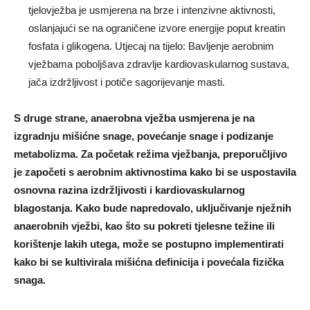
tjelovježba je usmjerena na brze i intenzivne aktivnosti,
oslanjajući se na ograničene izvore energije poput kreatin
fosfata i glikogena. Utjecaj na tijelo: Bavljenje aerobnim
vježbama poboljšava zdravlje kardiovaskularnog sustava,
jača izdržljivost i potiče sagorijevanje masti.
S druge strane, anaerobna vježba usmjerena je na
izgradnju mišićne snage, povećanje snage i podizanje
metabolizma. Za početak režima vježbanja, preporučljivo
je započeti s aerobnim aktivnostima kako bi se uspostavila
osnovna razina izdržljivosti i kardiovaskularnog
blagostanja. Kako bude napredovalo, uključivanje nježnih
anaerobnih vježbi, kao što su pokreti tjelesne težine ili
korištenje lakih utega, može se postupno implementirati
kako bi se kultivirala mišićna definicija i povećala fizička
snaga.