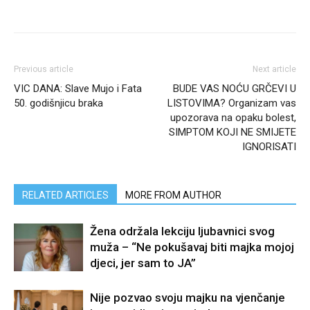
Previous article
Next article
VIC DANA: Slave Mujo i Fata
BUDE VAS NOĆU GRČEVI U
50. godišnjicu braka
LISTOVIMA? Organizam vas
upozorava na opaku bolest,
SIMPTOM KOJI NE SMIJETE
IGNORISATI
RELATED ARTICLES
MORE FROM AUTHOR
Žena održala lekciju ljubavnici svog
muža – “Ne pokušavaj biti majka mojoj
djeci, jer sam to JA”
Nije pozvao svoju majku na vjenčanje