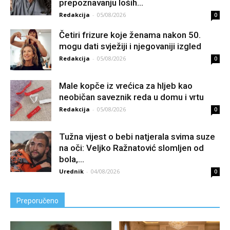
prepoznavanju loših...
Redakcija
-
05/08/2026
0
Četiri frizure koje ženama nakon 50.
mogu dati svježiji i njegovaniji izgled
Redakcija
-
05/08/2026
0
Male kopče iz vrećica za hljeb kao
neobičan saveznik reda u domu i vrtu
Redakcija
-
05/08/2026
0
Tužna vijest o bebi natjerala svima suze
na oči: Veljko Ražnatović slomljen od
boIa,...
Urednik
-
04/08/2026
0
Preporučeno