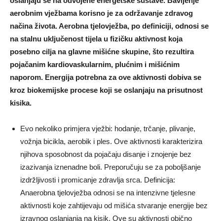
oslanjaju se na odvojene energetske sustave. Bavljenje
aerobnim vježbama korisno je za održavanje zdravog
načina života. Aerobna tjelovježba, po definiciji, odnosi se
na stalnu uključenost tijela u fizičku aktivnost koja
posebno cilja na glavne mišićne skupine, što rezultira
pojačanim kardiovaskularnim, plućnim i mišićnim
naporom. Energija potrebna za ove aktivnosti dobiva se
kroz biokemijske procese koji se oslanjaju na prisutnost
kisika.
Evo nekoliko primjera vježbi: hodanje, trčanje, plivanje,
vožnja bicikla, aerobik i ples. Ove aktivnosti karakterizira
njihova sposobnost da pojačaju disanje i znojenje bez
izazivanja iznenadne boli. Preporučuju se za poboljšanje
izdržljivosti i promicanje zdravlja srca. Definicija:
Anaerobna tjelovježba odnosi se na intenzivne tjelesne
aktivnosti koje zahtijevaju od mišića stvaranje energije bez
izravnog oslanjanja na kisik. Ove su aktivnosti obično