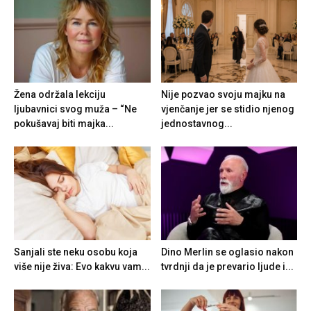
Žena održala lekciju
Nije pozvao svoju majku na
ljubavnici svog muža – “Ne
vjenčanje jer se stidio njenog
pokušavaj biti majka...
jednostavnog...
Sanjali ste neku osobu koja
Dino Merlin se oglasio nakon
više nije živa: Evo kakvu vam...
tvrdnji da je prevario ljude i...