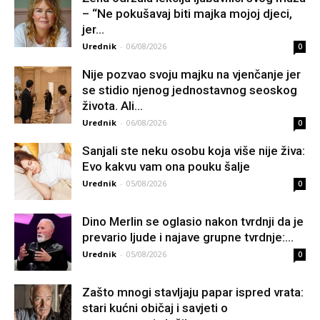
– “Ne pokušavaj biti majka mojoj djeci,
jer...
Urednik
-
06/08/2026
0
Nije pozvao svoju majku na vjenčanje jer
se stidio njenog jednostavnog seoskog
života. Ali...
Urednik
-
06/08/2026
0
Sanjali ste neku osobu koja više nije živa:
Evo kakvu vam ona pouku šalje
Urednik
-
05/08/2026
0
Dino Merlin se oglasio nakon tvrdnji da je
prevario ljude i najave grupne tvrdnje:...
Urednik
-
05/08/2026
0
Zašto mnogi stavljaju papar ispred vrata:
stari kućni običaj i savjeti o