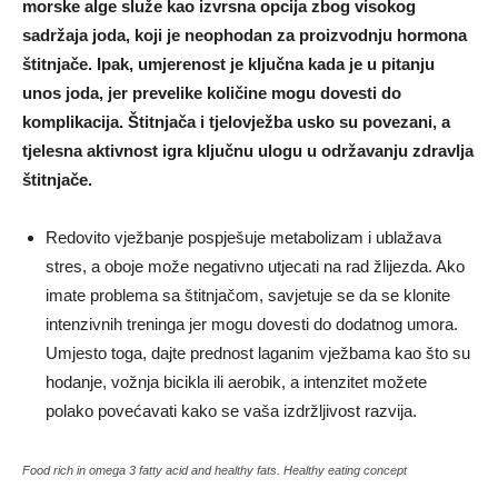
morske alge služe kao izvrsna opcija zbog visokog
sadržaja joda, koji je neophodan za proizvodnju hormona
štitnjače. Ipak, umjerenost je ključna kada je u pitanju
unos joda, jer prevelike količine mogu dovesti do
komplikacija. Štitnjača i tjelovježba usko su povezani, a
tjelesna aktivnost igra ključnu ulogu u održavanju zdravlja
štitnjače.
Redovito vježbanje pospješuje metabolizam i ublažava
stres, a oboje može negativno utjecati na rad žlijezda. Ako
imate problema sa štitnjačom, savjetuje se da se klonite
intenzivnih treninga jer mogu dovesti do dodatnog umora.
Umjesto toga, dajte prednost laganim vježbama kao što su
hodanje, vožnja bicikla ili aerobik, a intenzitet možete
polako povećavati kako se vaša izdržljivost razvija.
Food rich in omega 3 fatty acid and healthy fats. Healthy eating concept