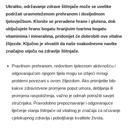
Ukratko, održavanje zdrave štitnjače može se uvelike
podržati uravnoteženom prehranom i dosljednom
tjelovježbom. Klonite se prerađene hrane i glutena, dok
uključujete hranu bogatu hranjivim tvarima bogatu
vitaminima i mineralima, pridonijet će dobrobiti ove vitalne
žlijezde. Ključno je shvatiti da naše svakodnevne navike
značajno utječu na zdravlje štitnjače.
Pravilnom prehranom, redovitom tjelesnom aktivnošću i
odgovarajućom njegom tijela mogu se izbjeći mnogi
problemi povezani s ovom žlijezdom. Ako primijetite bilo
kakve zdravstvene promjene poput umora, debljanja ili
promjena raspoloženja, važno je odmah potražiti savjet
stručnjaka. Pravodobno prepoznavanje i odgovarajuće
liječenje stanja štitnjače od vitalnog je značaja za očuvanje
cjelokupnog zdravlja i poboljšanje kvalitete života.