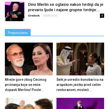
Dino Merlin se oglasio nakon tvrdnji da je
prevario ljude i najave grupne tvrdnje:...
Urednik
-
05/08/2026
0
Preporučeno
Mreže gore zbog Cecinog
Šeik je uvredio konobaricu na
priznanja koje se neće
arapskom jeziku pred celim
dopasti Merlinu! Posle...
restoranom, misleći...