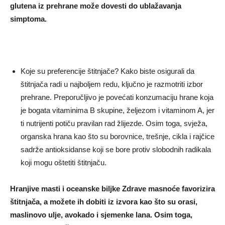
glutena iz prehrane može dovesti do ublažavanja
simptoma.
Koje su preferencije štitnjače? Kako biste osigurali da
štitnjača radi u najboljem redu, ključno je razmotriti izbor
prehrane. Preporučljivo je povećati konzumaciju hrane koja
je bogata vitaminima B skupine, željezom i vitaminom A, jer
ti nutrijenti potiču pravilan rad žlijezde. Osim toga, svježa,
organska hrana kao što su borovnice, trešnje, cikla i rajčice
sadrže antioksidanse koji se bore protiv slobodnih radikala
koji mogu oštetiti štitnjaču.
Hranjive masti i oceanske biljke Zdrave masnoće favorizira
štitnjača, a možete ih dobiti iz izvora kao što su orasi,
maslinovo ulje, avokado i sjemenke lana. Osim toga,