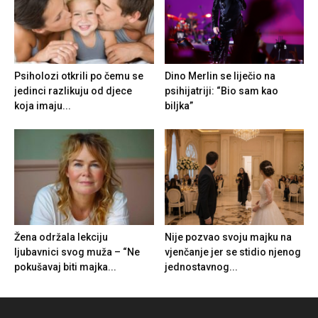
Psiholozi otkrili po čemu se
Dino Merlin se liječio na
jedinci razlikuju od djece
psihijatriji: “Bio sam kao
koja imaju...
biljka”
Žena održala lekciju
Nije pozvao svoju majku na
ljubavnici svog muža – “Ne
vjenčanje jer se stidio njenog
pokušavaj biti majka...
jednostavnog...