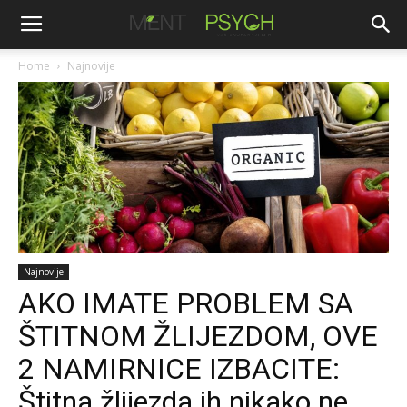
Home
Najnovije
Najnovije
AKO IMATE PROBLEM SA
ŠTITNOM ŽLIJEZDOM, OVE
2 NAMIRNICE IZBACITE:
Štitna žlijezda ih nikako ne