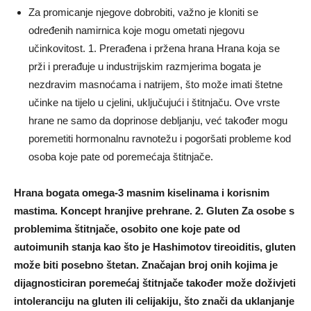
Za promicanje njegove dobrobiti, važno je kloniti se
određenih namirnica koje mogu ometati njegovu
učinkovitost. 1. Prerađena i pržena hrana Hrana koja se
prži i prerađuje u industrijskim razmjerima bogata je
nezdravim masnoćama i natrijem, što može imati štetne
učinke na tijelo u cjelini, uključujući i štitnjaču. Ove vrste
hrane ne samo da doprinose debljanju, već također mogu
poremetiti hormonalnu ravnotežu i pogoršati probleme kod
osoba koje pate od poremećaja štitnjače.
Hrana bogata omega-3 masnim kiselinama i korisnim
mastima. Koncept hranjive prehrane. 2. Gluten Za osobe s
problemima štitnjače, osobito one koje pate od
autoimunih stanja kao što je Hashimotov tireoiditis, gluten
može biti posebno štetan. Značajan broj onih kojima je
dijagnosticiran poremećaj štitnjače također može doživjeti
intoleranciju na gluten ili celijakiju, što znači da uklanjanje