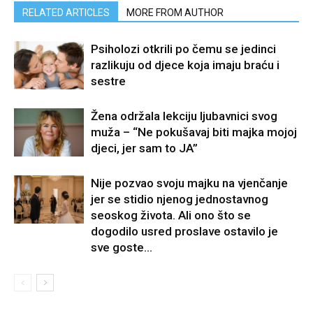
RELATED ARTICLES
MORE FROM AUTHOR
Psiholozi otkrili po čemu se jedinci
razlikuju od djece koja imaju braću i
sestre
Žena održala lekciju ljubavnici svog
muža – “Ne pokušavaj biti majka mojoj
djeci, jer sam to JA”
Nije pozvao svoju majku na vjenčanje
jer se stidio njenog jednostavnog
seoskog života. Ali ono što se
dogodilo usred proslave ostavilo je
sve goste...