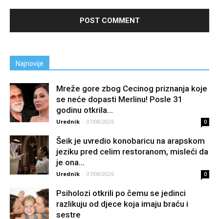
Najnovije
Mreže gore zbog Cecinog priznanja koje
se neće dopasti Merlinu! Posle 31
godinu otkrila...
Urednik
-
07/08/2026
0
Šeik je uvredio konobaricu na arapskom
jeziku pred celim restoranom, misleći da
je ona...
Urednik
-
07/08/2026
0
Psiholozi otkrili po čemu se jedinci
razlikuju od djece koja imaju braću i
sestre