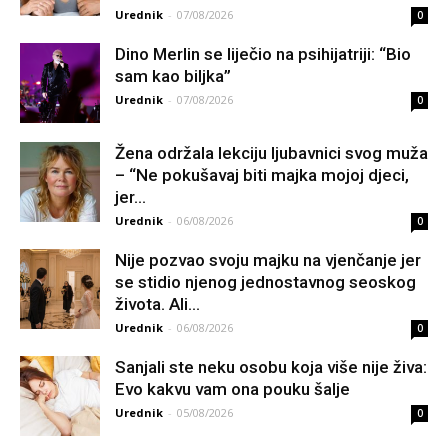
Urednik
-
07/08/2026
0
Dino Merlin se liječio na psihijatriji: “Bio
sam kao biljka”
Urednik
-
07/08/2026
0
Žena održala lekciju ljubavnici svog muža
– “Ne pokušavaj biti majka mojoj djeci,
jer...
Urednik
-
06/08/2026
0
Nije pozvao svoju majku na vjenčanje jer
se stidio njenog jednostavnog seoskog
života. Ali...
Urednik
-
06/08/2026
0
Sanjali ste neku osobu koja više nije živa:
Evo kakvu vam ona pouku šalje
Urednik
-
05/08/2026
0