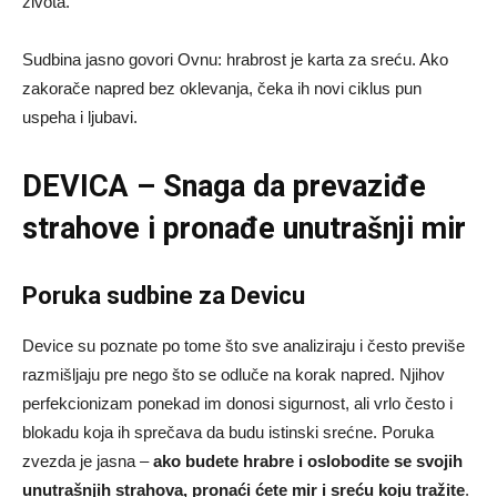
života.
Sudbina jasno govori Ovnu: hrabrost je karta za sreću. Ako
zakorače napred bez oklevanja, čeka ih novi ciklus pun
uspeha i ljubavi.
DEVICA – Snaga da prevaziđe
strahove i pronađe unutrašnji mir
Poruka sudbine za Devicu
Device su poznate po tome što sve analiziraju i često previše
razmišljaju pre nego što se odluče na korak napred. Njihov
perfekcionizam ponekad im donosi sigurnost, ali vrlo često i
blokadu koja ih sprečava da budu istinski srećne. Poruka
zvezda je jasna –
ako budete hrabre i oslobodite se svojih
unutrašnjih strahova, pronaći ćete mir i sreću koju tražite
.