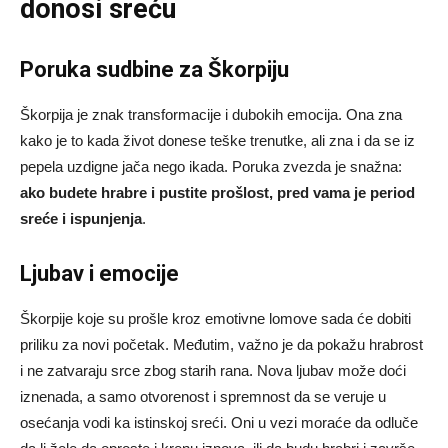
donosi sreću
Poruka sudbine za Škorpiju
Škorpija je znak transformacije i dubokih emocija. Ona zna
kako je to kada život donese teške trenutke, ali zna i da se iz
pepela uzdigne jača nego ikada. Poruka zvezda je snažna:
ako budete hrabre i pustite prošlost, pred vama je period
sreće i ispunjenja
.
Ljubav i emocije
Škorpije koje su prošle kroz emotivne lomove sada će dobiti
priliku za novi početak. Međutim, važno je da pokažu hrabrost
i ne zatvaraju srce zbog starih rana. Nova ljubav može doći
iznenada, a samo otvorenost i spremnost da se veruje u
osećanja vodi ka istinskoj sreći. Oni u vezi moraće da odluče