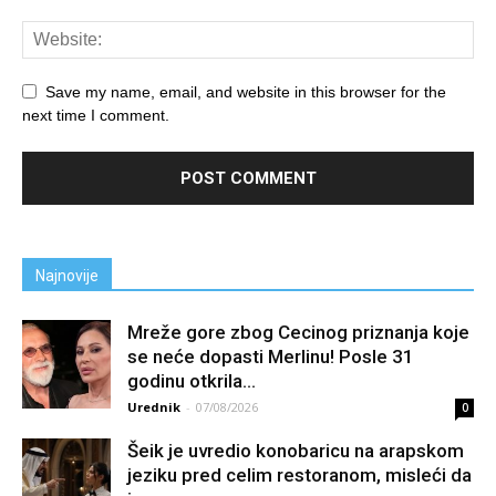
Save my name, email, and website in this browser for the
next time I comment.
Najnovije
Mreže gore zbog Cecinog priznanja koje
se neće dopasti Merlinu! Posle 31
godinu otkrila...
Urednik
-
07/08/2026
0
Šeik je uvredio konobaricu na arapskom
jeziku pred celim restoranom, misleći da