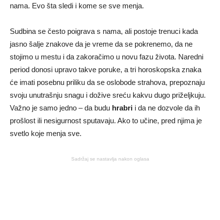
nama. Evo šta sledi i kome se sve menja.
Sudbina se često poigrava s nama, ali postoje trenuci kada
jasno šalje znakove da je vreme da se pokrenemo, da ne
stojimo u mestu i da zakoračimo u novu fazu života. Naredni
period donosi upravo takve poruke, a tri horoskopska znaka
će imati posebnu priliku da se oslobode strahova, prepoznaju
svoju unutrašnju snagu i dožive sreću kakvu dugo priželjkuju.
Važno je samo jedno – da budu
hrabri
i da ne dozvole da ih
prošlost ili nesigurnost sputavaju. Ako to učine, pred njima je
svetlo koje menja sve.
Sadržaj se nastavlja nakon oglasa