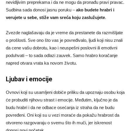
nevidljivim preprekama i da ne mogu da pronađu pravi pravac.
Sudbina sada donosi jasnu poruku –
ako budete hrabri i
verujete u sebe, stiže vam sreća koju zaslužujete
.
Zvezde naglašavaju da je vreme da prestanete da razmišljate
o prošlosti. Sve ono što vas je povređivalo, ljudi koji nisu znali
da cene vašu dobrotu, kao i neuspešni poslovni ili emotivni
poduhvati – to sada odlazi zauvek. Samo hrabro koračanje
napred otvara vrata ka novom životu.
Ljubav i emocije
Ovnovi koji su usamljeni dobiće priliku da upoznaju osobu koja
će probuditi njihovu strast i emocije. Međutim, ključno je da
budu hrabri i da ne odbace osećanja iz straha da ne budu
povređeni. Oni koji su u vezi moraće da pokažu hrabrost da
otvoreno razgovaraju o svemu što ih muči, jer iskrenost
donosi novi početak.