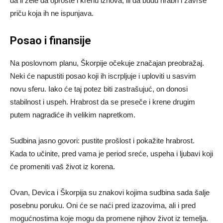
da li žele da oproste i krenu iznova, ili da budu hrabri i završe
priču koja ih ne ispunjava.
Posao i finansije
Na poslovnom planu, Škorpije očekuje značajan preobražaj.
Neki će napustiti posao koji ih iscrpljuje i uploviti u sasvim
novu sferu. Iako će taj potez biti zastrašujuć, on donosi
stabilnost i uspeh. Hrabrost da se preseče i krene drugim
putem nagradiće ih velikim napretkom.
Sudbina jasno govori: pustite prošlost i pokažite hrabrost.
Kada to učinite, pred vama je period sreće, uspeha i ljubavi koji
će promeniti vaš život iz korena.
Ovan, Devica i Škorpija su znakovi kojima sudbina sada šalje
posebnu poruku. Oni će se naći pred izazovima, ali i pred
mogućnostima koje mogu da promene njihov život iz temelja.