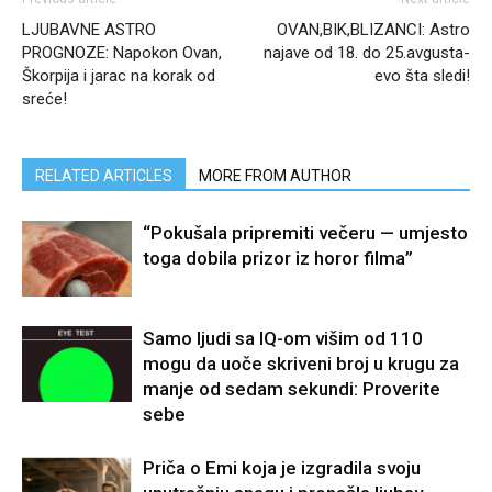
LJUBAVNE ASTRO
OVAN,BIK,BLIZANCI: Astro
PROGNOZE: Napokon Ovan,
najave od 18. do 25.avgusta-
Škorpija i jarac na korak od
evo šta sledi!
sreće!
RELATED ARTICLES
MORE FROM AUTHOR
“Pokušala pripremiti večeru — umjesto
toga dobila prizor iz horor filma”
Samo ljudi sa IQ-om višim od 110
mogu da uoče skriveni broj u krugu za
manje od sedam sekundi: Proverite
sebe
Priča o Emi koja je izgradila svoju