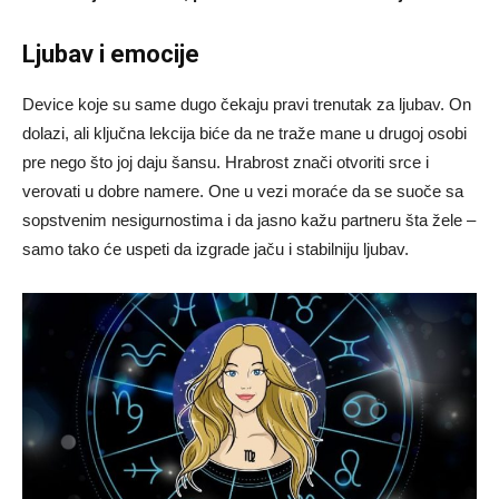
Ljubav i emocije
Device koje su same dugo čekaju pravi trenutak za ljubav. On
dolazi, ali ključna lekcija biće da ne traže mane u drugoj osobi
pre nego što joj daju šansu. Hrabrost znači otvoriti srce i
verovati u dobre namere. One u vezi moraće da se suoče sa
sopstvenim nesigurnostima i da jasno kažu partneru šta žele –
samo tako će uspeti da izgrade jaču i stabilniju ljubav.