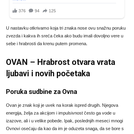
U nastavku otkrivamo koja tri znaka nose ovu snažnu poruku
zvezda i kakva ih sreća čeka ako budu imali dovoljno vere u
sebe i hrabrosti da krenu putem promena.
OVAN – Hrabrost otvara vrata
ljubavi i novih početaka
Poruka sudbine za Ovna
Ovan je znak koji je uvek na korak ispred drugih. Njegova
energija, želja za akcijom i impulsivnost često ga vode u
izazove, ali i u velike pobede. Ipak, poslednjih meseci mnogi
Ovnovi osećaju da kao da im je oduzeta snaga, da se bore s