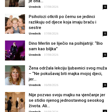
je ona...
Urednik
-
07/08/2026
0
Psiholozi otkrili po čemu se jedinci
razlikuju od djece koja imaju braću i
sestre
Urednik
-
07/08/2026
0
Dino Merlin se liječio na psihijatriji: “Bio
sam kao biljka”
Urednik
-
07/08/2026
0
Žena održala lekciju ljubavnici svog muža
– “Ne pokušavaj biti majka mojoj djeci,
jer...
Urednik
-
06/08/2026
0
Nije pozvao svoju majku na vjenčanje jer
se stidio njenog jednostavnog seoskog
života. Ali...
Urednik
-
06/08/2026
0