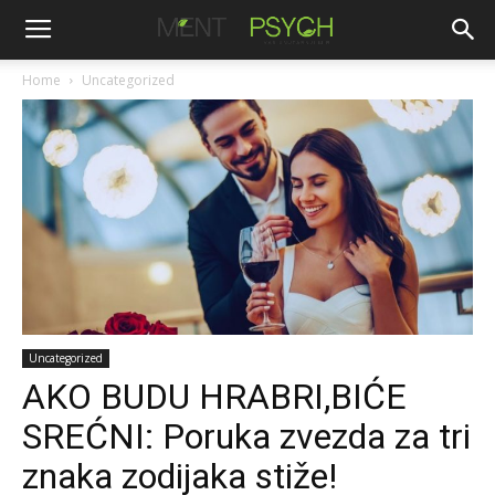
Home
Uncategorized
Uncategorized
AKO BUDU HRABRI,BIĆE
SREĆNI: Poruka zvezda za tri
znaka zodijaka stiže!