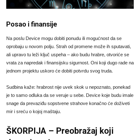
Posao i finansije
Na poslu Device mogu dobiti ponudu ili mogućnost da se
oprobaju u novom polju. Strah od promene može ih sputavati,
ali upravo tu leži ključ uspeha – ako budu hrabre, otvoriće se
vrata za napredak i finansijsku sigurnost. Oni koji dugo rade na
jednom projektu uskoro će dobiti potvrdu svog truda.
Sudbina kaže: hrabrost nije uvek skok u nepoznato, ponekad
je to samo odluka da se veruje u sebe. Device koje budu imale
snage da prevaziđu sopstvene strahove konačno će doživeti
mir i sreću o kojoj maštaju.
ŠKORPIJA – Preobražaj koji