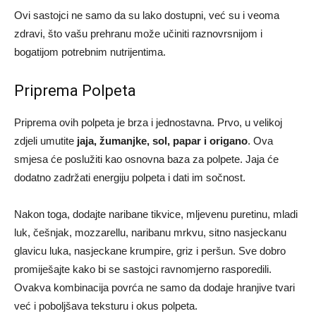
Ovi sastojci ne samo da su lako dostupni, već su i veoma
zdravi, što vašu prehranu može učiniti raznovrsnijom i
bogatijom potrebnim nutrijentima.
Priprema Polpeta
Priprema ovih polpeta je brza i jednostavna. Prvo, u velikoj
zdjeli umutite
jaja, žumanjke, sol, papar i origano
. Ova
smjesa će poslužiti kao osnovna baza za polpete. Jaja će
dodatno zadržati energiju polpeta i dati im sočnost.
Nakon toga, dodajte naribane tikvice, mljevenu puretinu, mladi
luk, češnjak, mozzarellu, naribanu mrkvu, sitno nasjeckanu
glavicu luka, nasjeckane krumpire, griz i peršun. Sve dobro
promiješajte kako bi se sastojci ravnomjerno rasporedili.
Ovakva kombinacija povrća ne samo da dodaje hranjive tvari
već i poboljšava teksturu i okus polpeta.