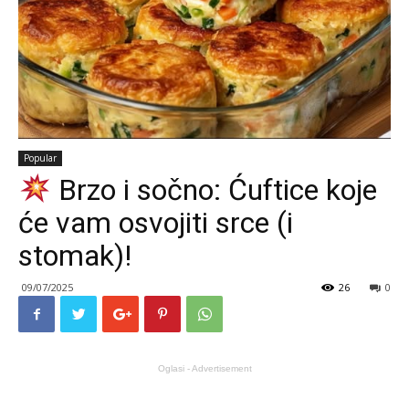
Popular
Brzo i sočno: Ćuftice koje
će vam osvojiti srce (i
stomak)!
09/07/2025
26
0
Oglasi - Advertisement