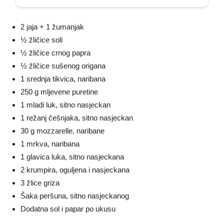
2 jaja + 1 žumanjak
½ žličice soli
½ žličice crnog papra
½ žličice sušenog origana
1 srednja tikvica, naribana
250 g mljevene puretine
1 mladi luk, sitno nasjeckan
1 režanj češnjaka, sitno nasjeckan
30 g mozzarelle, naribane
1 mrkva, naribana
1 glavica luka, sitno nasjeckana
2 krumpira, oguljena i nasjeckana
3 žlice griza
Šaka peršuna, sitno nasjeckanog
Dodatna sol i papar po ukusu