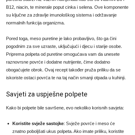
B12, niacin, te minerale poput cinka i selena. Ove komponente
su ključne za zdravlje imunološkog sistema i održavanje
normalnih funkcija organizma.
Pored toga, meso puretine je lako probavljivo, što ga čini
pogodnim za sve uzraste, uključujući i djecu i starije osobe.
Priprema polpeta od puretine omogućava vam da unesete
raznovrsne povrće i dodatne nutrijente, čime dodatno
obogaćujete obrok. Ovaj recept također pruža priliku da se
iskoriste ostaci povrća te na taj način smanji otpada u kuhinji.
Savjeti za uspješne polpete
Kako bi polpete bile savršene, evo nekoliko korisnih savjeta:
Koristite svježe sastojke
: Svježe povrće i meso će
znatno poboljšati ukus polpeta. Ako imate priliku, koristite