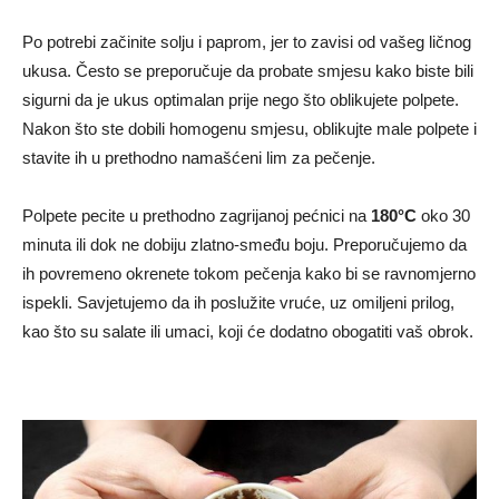
Po potrebi začinite solju i paprom, jer to zavisi od vašeg ličnog
ukusa. Često se preporučuje da probate smjesu kako biste bili
sigurni da je ukus optimalan prije nego što oblikujete polpete.
Nakon što ste dobili homogenu smjesu, oblikujte male polpete i
stavite ih u prethodno namašćeni lim za pečenje.
Polpete pecite u prethodno zagrijanoj pećnici na
180°C
oko 30
minuta ili dok ne dobiju zlatno-smeđu boju. Preporučujemo da
ih povremeno okrenete tokom pečenja kako bi se ravnomjerno
ispekli. Savjetujemo da ih poslužite vruće, uz omiljeni prilog,
kao što su salate ili umaci, koji će dodatno obogatiti vaš obrok.