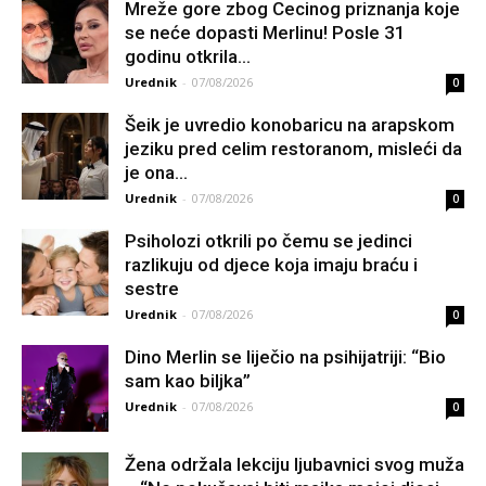
Mreže gore zbog Cecinog priznanja koje
se neće dopasti Merlinu! Posle 31
godinu otkrila...
Urednik
-
07/08/2026
0
Šeik je uvredio konobaricu na arapskom
jeziku pred celim restoranom, misleći da
je ona...
Urednik
-
07/08/2026
0
Psiholozi otkrili po čemu se jedinci
razlikuju od djece koja imaju braću i
sestre
Urednik
-
07/08/2026
0
Dino Merlin se liječio na psihijatriji: “Bio
sam kao biljka”
Urednik
-
07/08/2026
0
Žena održala lekciju ljubavnici svog muža