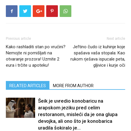
Previous article
Next article
Kako rashladiti stan po vrućini?
Jeftino čudo iz kuhinje koje
Nemojte ni pomišljati na
spašava vaša stopala: Kao
otvaranje prozora! Uzmite 2
rukom rješava ispucale peta,
eura i trčite u apoteku!
gljivice i kurje oči
RELATED ARTICLES
MORE FROM AUTHOR
Šeik je uvredio konobaricu na
arapskom jeziku pred celim
restoranom, misleći da je ona glupa
devojka, ali ono što je konobarica
uradila šokiralo je...