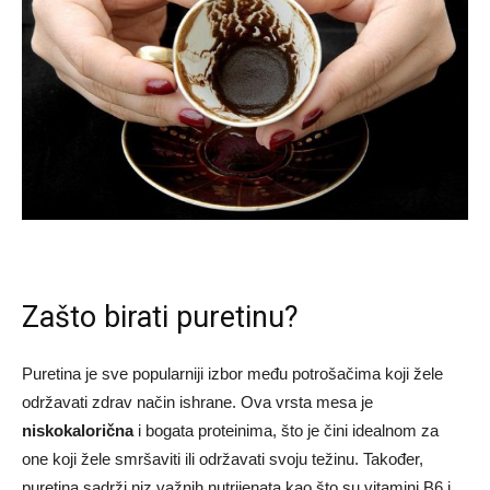
Zašto birati puretinu?
Puretina je sve popularniji izbor među potrošačima koji žele
održavati zdrav način ishrane. Ova vrsta mesa je
niskokalorična
i bogata proteinima, što je čini idealnom za
one koji žele smršaviti ili održavati svoju težinu. Također,
puretina sadrži niz važnih nutrijenata kao što su vitamini B6 i