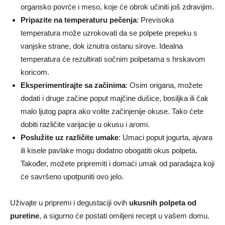
organsko povrće i meso, koje će obrok učiniti još zdravijim.
Pripazite na temperaturu pečenja
: Previsoka
temperatura može uzrokovati da se polpete prepeku s
vanjske strane, dok iznutra ostanu sirove. Idealna
temperatura će rezultirati sočnim polpetama s hrskavom
koricom.
Eksperimentirajte sa začinima
: Osim origana, možete
dodati i druge začine poput majčine dušice, bosiljka ili čak
malo ljutog papra ako volite začinjenije okuse. Tako ćete
dobiti različite varijacije u okusu i aromi.
Poslužite uz različite umake
: Umaci poput jogurta, ajvara
ili kisele pavlake mogu dodatno obogatiti okus polpeta.
Također, možete pripremiti i domaći umak od paradajza koji
će savršeno upotpuniti ovo jelo.
Uživajte u pripremi i degustaciji ovih
ukusnih polpeta od
puretine
, a sigurno će postati omiljeni recept u vašem domu.