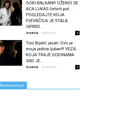
GORI BALKAN!!! OŽENIO SE
ACA LUKAS četvrti put …
POGLEDAJTE KOJA
PJEVAČICA JE STALA
ISPRED...
Urednik
-
04/08/2026
0
Toni Bijelić jasan: Ovo je
moja jedina ljubav!!! VEZA
KOJA TRAJE GODINAMA
SAD JE...
Urednik
-
03/08/2026
0
Advertisement