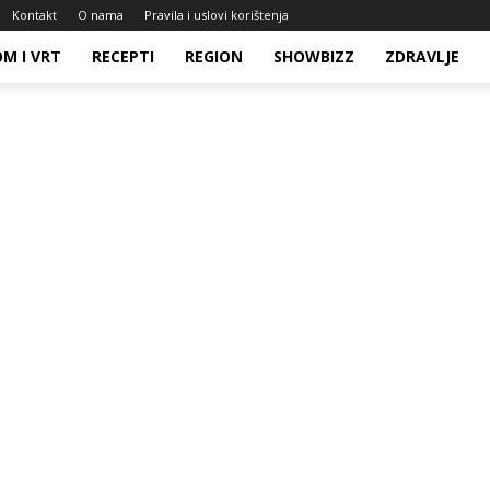
Kontakt
O nama
Pravila i uslovi korištenja
M I VRT
RECEPTI
REGION
SHOWBIZZ
ZDRAVLJE