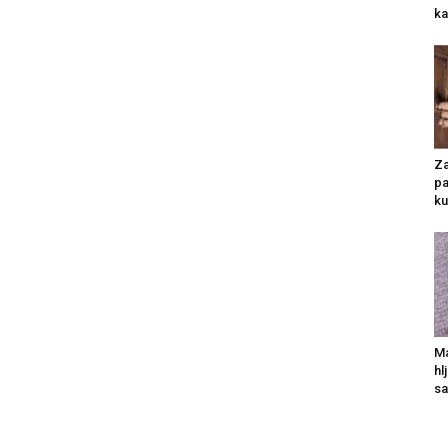
ka
Za
pa
ku
Ma
hl
sa