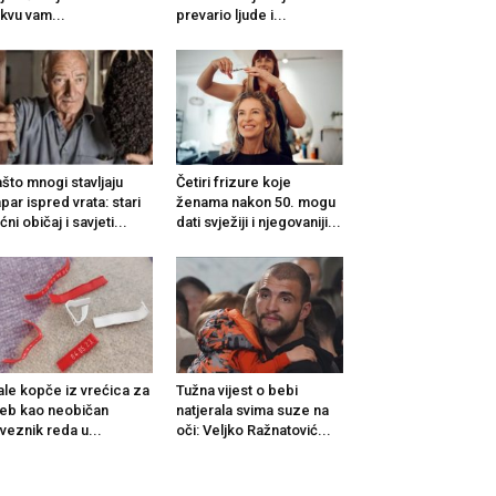
kvu vam...
prevario ljude i...
što mnogi stavljaju
Četiri frizure koje
par ispred vrata: stari
ženama nakon 50. mogu
ćni običaj i savjeti...
dati svježiji i njegovaniji...
le kopče iz vrećica za
Tužna vijest o bebi
jeb kao neobičan
natjerala svima suze na
veznik reda u...
oči: Veljko Ražnatović...