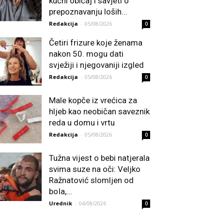
kućni običaj i savjeti o
prepoznavanju loših...
Redakcija
-
05/08/2026
0
Četiri frizure koje ženama
nakon 50. mogu dati
svježiji i njegovaniji izgled
Redakcija
-
05/08/2026
0
Male kopče iz vrećica za
hljeb kao neobičan saveznik
reda u domu i vrtu
Redakcija
-
05/08/2026
0
Tužna vijest o bebi natjerala
svima suze na oči: Veljko
Ražnatović slomljen od
boIa,...
Urednik
-
04/08/2026
0