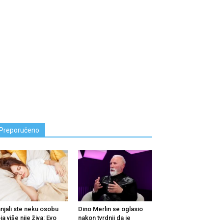
Preporučeno
njali ste neku osobu
Dino Merlin se oglasio
ja više nije živa: Evo
nakon tvrdnji da je