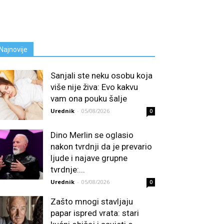
Najnovije
Sanjali ste neku osobu koja
više nije živa: Evo kakvu
vam ona pouku šalje
Urednik
-
05/08/2026
0
Dino Merlin se oglasio
nakon tvrdnji da je prevario
ljude i najave grupne
tvrdnje:...
Urednik
-
05/08/2026
0
Zašto mnogi stavljaju
papar ispred vrata: stari